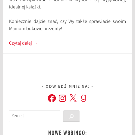
Was zainspirować i pomóc w wyborze tej wyjątkowej,
idealnej książki.
Koniecznie dajcie znać, czy Wy także sprawiacie swoim
Mamom bukowe prezenty!
Czytaj dalej
→
ODWIEDŹ MNIE NA:
Facebook
Instagram
X
Goodreads
Szukaj
NOWE WBBINGO: