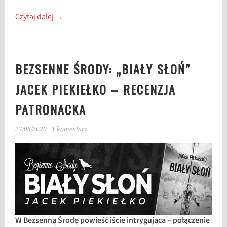
Czytaj dalej
→
BEZSENNE ŚRODY: „BIAŁY SŁOŃ”
JACEK PIEKIEŁKO – RECENZJA
PATRONACKA
27/05/2020
1 komentarz
W Bezsenną Środę powieść iście intrygująca – połączenie