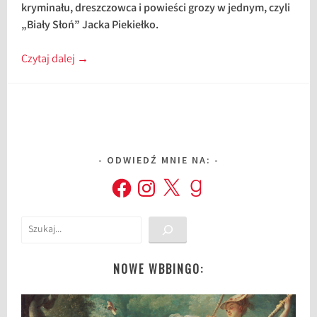
kryminału, dreszczowca i powieści grozy w jednym, czyli
„Biały Słoń” Jacka Piekiełko.
Czytaj dalej
→
ODWIEDŹ MNIE NA:
Facebook
Instagram
X
Goodreads
Szukaj
NOWE WBBINGO: