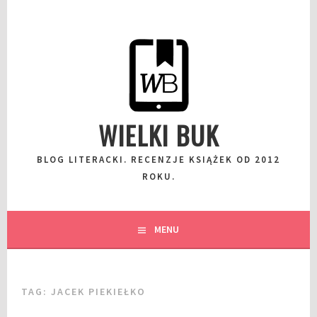
Przeskocz
do
wpisu
WIELKI BUK
BLOG LITERACKI. RECENZJE KSIĄŻEK OD 2012
ROKU.
MENU
TAG:
JACEK PIEKIEŁKO