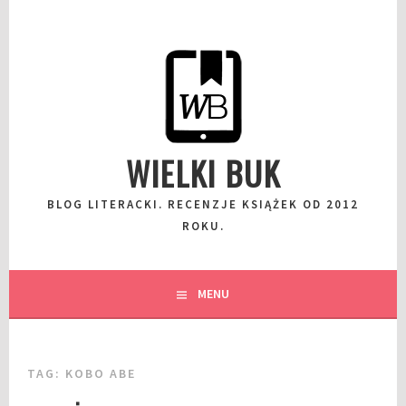
Przeskocz
do
wpisu
WIELKI BUK
BLOG LITERACKI. RECENZJE KSIĄŻEK OD 2012
ROKU.
MENU
TAG:
KOBO ABE