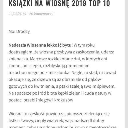
KSIĄŻKI NA WIOSNĘ 2019 TOP 10
22/03/2019
20 komentarzy
Moi Drodzy,
Nadeszła Wiosenna lekkość bytu!
W tym roku
dostrzegłam, że wiosna przybywa z zaskoczenia, uderza
znienacka. Marcowe rozklekotane dni, w których ani
zimno, ani ciepło, rozbłyskują promieniami
rozochoconego po zimie słonka. Nagle, ni stąd, ni zowąd
okazuje się, że drzewa są aż obrzmiałe od pąków
gotowych do kwitnienia, a ptaki szaleją swoim śpiewem.
Na spacerze pośród błota kępki zieleni i cuda natury w
postaci przebiśniegów i krokusów
Wiosna to rześkość powietrza, pierwsze zieleniące się
listki i świeży, ciepły wiaterek, więc nadszedł dobry
moment, żeby się odpowiednio bukowo przygotować się i