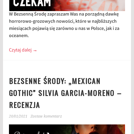
W Bezsenną Środę zapraszam Was na porządną dawkę
horrorowo-grozowych nowości, które w najbliższych
miesiącach pojawią się zarówno u nas w Polsce, jak i za
oceanem.
Czytaj dalej
→
BEZSENNE ŚRODY: „MEXICAN
GOTHIC” SILVIA GARCIA-MORENO –
RECENZJA
20/01/2021
Zostaw komentarz