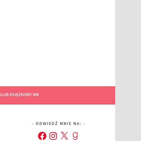
KLUB KSIĄŻKOWY WB
ODWIEDŹ MNIE NA:
Facebook
Instagram
X
Goodreads