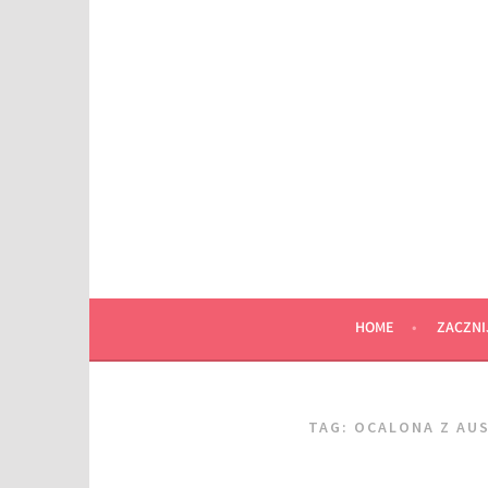
Przeskocz
do
wpisu
HOME
ZACZNI
TAG:
OCALONA Z AU