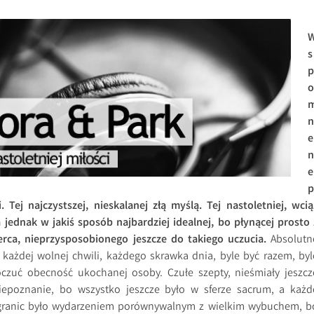
s
p
o
n
e
n
e
p
i. Tej najczystszej, nieskalanej złą myślą. Tej nastoletniej, wcią
a jednak w jakiś sposób najbardziej idealnej, bo płynącej prosto 
ca, nieprzysposobionego jeszcze do takiego uczucia.
Absolutn
 każdej wolnej chwili, każdego skrawka dnia, byle być razem, byl
zuć obecność ukochanej osoby. Czułe szepty, nieśmiały jeszcz
iepoznanie, bo wszystko jeszcze było w sferze sacrum, a każd
 granic było wydarzeniem porównywalnym z wielkim wybuchem, b