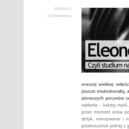
20/03/2015
22 komentarze
erwszej wielkiej miłośc
jeszcze niedoskonałej, 
pierwszych porywów ser
oddanie – każdej myśli,
przez moment znów poc
dotyk, nienazwanie i n
przekroczenie jednej z