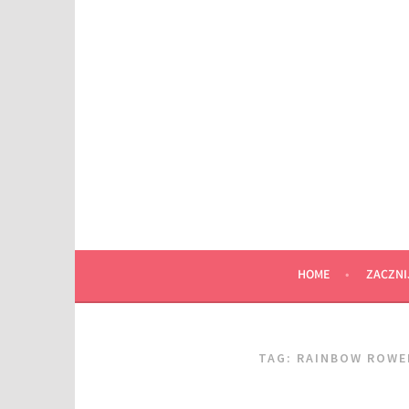
Przeskocz
do
wpisu
HOME
ZACZNI
TAG:
RAINBOW ROWE