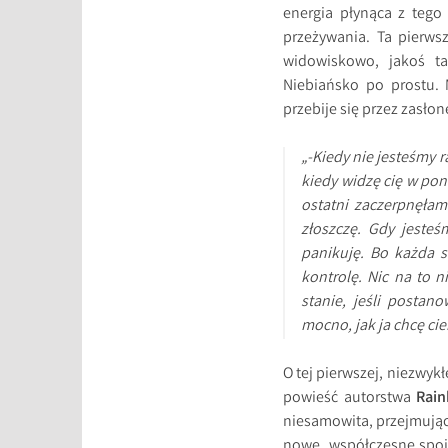
energia płynąca z tego
przeżywania. Ta pierws
widowiskowo, jakoś ta
Niebiańsko po prostu. 
przebije się przez zasło
„-Kiedy nie jesteśmy 
kiedy widzę cię w poni
ostatni zaczerpnęłam
złoszczę. Gdy jesteś
panikuję. Bo każda s
kontrolę. Nic na to n
stanie, jeśli postan
mocno, jak ja chcę cie
O tej pierwszej, niezwy
powieść autorstwa
Rain
niesamowita, przejmująca
nowe, współczesne spojr