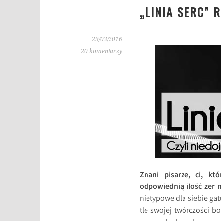
„LINIA SERC” 
29/03/2016
20 komentarzy
Znani pisarze, ci, kt
odpowiednią ilość zer 
nietypowe dla siebie ga
tle swojej twórczości b