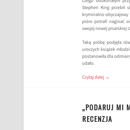
czego doskonałym prz
Stephen King przebił s
kryminalno-obyczajowy 
pióro potrafi naginać s
swojej nowej pisarskiej 
Taką próbę podjęła ró
uroczych książek młodzi
postanowiła dla odmiany 
udało.
Czytaj dalej
→
„PODARUJ MI 
RECENZJA