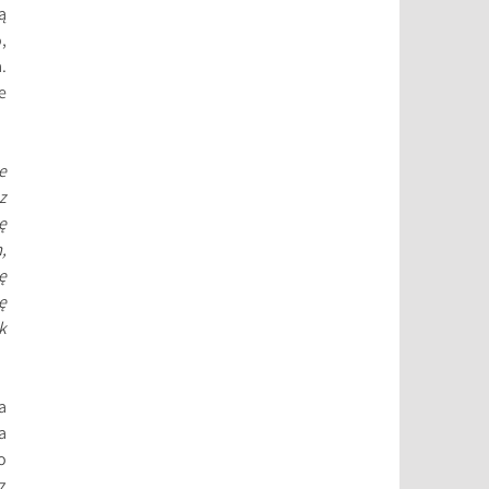
ą
,
.
e
e
z
ę
,
ę
ę
k
a
a
o
z