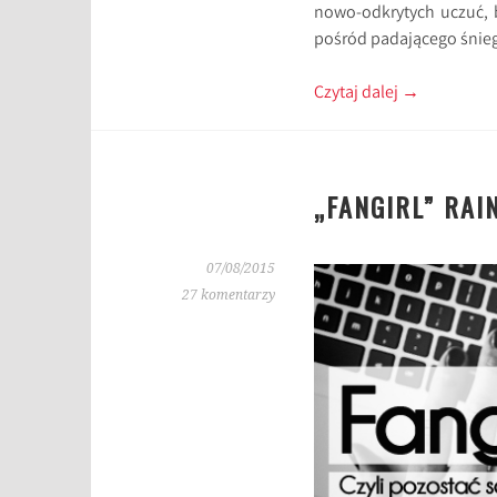
nowo-odkrytych uczuć, b
pośród padającego śnie
Czytaj dalej
→
„FANGIRL” RA
07/08/2015
27 komentarzy