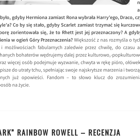
n
a
y było, gdyby Hermiona zamiast Rona wybrała Harry’ego, Draco, cz
ayle’a? Co by się stało, gdyby Scarlet zamiast trzymać się kurczow
orę zorientowała się, że to Rhett jest jej przeznaczony? A gdyb
cienia w ogień Góry Przeznaczenia?
Większość z nas rozmyśla o tyc
i możliwościach fabularnych zaledwie przez chwilę, do czasu a
hanych bohaterów wędrujemy dalej przez kulturowo,-popkulturow
coraz więcej osób podejmuje wyzwanie, chwyta w rękę pióro, ołówek
, pisze do utraty tchu, spełniając swoje najskrytsze marzenia i tworzą
nych już opowieści. Fandom – to słowo klucz do zrozumieni
posób na życie.
PARK” RAINBOW ROWELL – RECENZJA