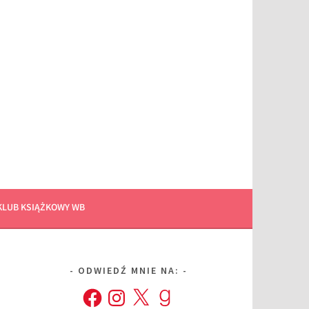
KLUB KSIĄŻKOWY WB
ODWIEDŹ MNIE NA:
Facebook
Instagram
X
Goodreads