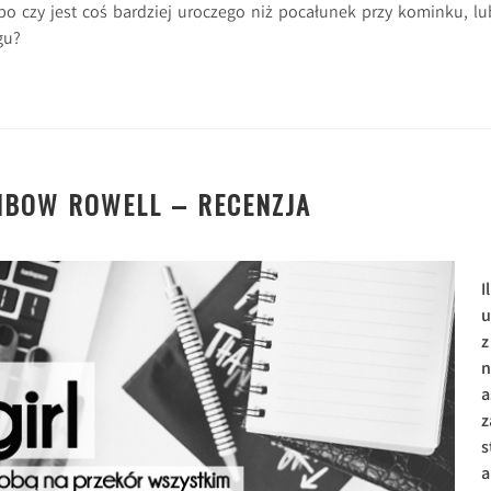
o czy jest coś bardziej uroczego niż pocałunek przy kominku, lu
gu?
INBOW ROWELL – RECENZJA
Il
u
z
n
a
z
s
a