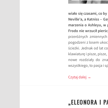
wiało się czasami, co b
Neville’a, a Katniss – G
marzenia o Ashleyu, w p
Frodo nie wrzucił pierś
przeróżnych zmiennych 
pogodzeni z losem ukoc
ścieżki. Jednak od lat 
klawiaturę i pisze, pisze
nowe rozdziały do zna
wszystkiego, to pasja i s
Czytaj dalej
→
„ELEONORA I 