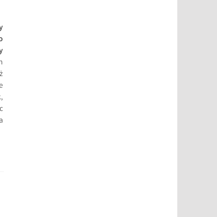
y
o
y
h
ż
e
,
c
a