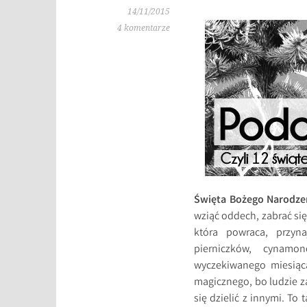
14/11/2015
4 komentarze
Święta Bożego Narodzen
wziąć oddech, zabrać się
która powraca, przyn
pierniczków, cynamo
wyczekiwanego miesiąc
magicznego, bo ludzie za
się dzielić z innymi. T