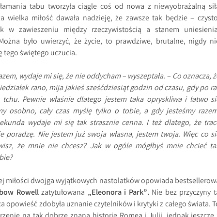
 łamania tabu tworzyła ciągle coś od nowa z niewyobrażalną sił
za wielka miłość dawała nadzieję, że zawsze tak będzie – czysto
k w zawieszeniu między rzeczywistością a stanem uniesienia
Można było uwierzyć, że życie, to prawdziwe, brutalne, nigdy ni
nę tego świętego uczucia.
razem, wydaje mi się, że nie oddycham – wyszeptała. – Co oznacza, ż
edziałek rano, mija jakieś sześćdziesiąt godzin od czasu, gdy po ra
 tchu. Pewnie właśnie dlatego jestem taka opryskliwa i łatwo si
my osobno, cały czas myślę tylko o tobie, a gdy jesteśmy razem
ekunda wydaje mi się tak strasznie cenna. I też dlatego, że trac
ie poradzę. Nie jestem już swoja własna, jestem twoja. Więc co si
owisz, że mnie nie chcesz? Jak w ogóle mógłbyś mnie chcieć ta
bie?
kłej miłości dwojga wyjątkowych nastolatków opowiada bestsellerow
bow Rowell
zatytułowana
„Eleonora i Park”.
Nie bez przyczyny t
 opowieść zdobyła uznanie czytelników i krytyki z całego świata. T
zenie na tak dobrze znaną historię Romea i Julii, jednak jeszcze 