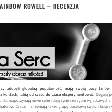
RAINBOW ROWELL – RECENZJA
órzy zdobyli globalną popularność, mają swoją bazę fanów 
na kontach, lubią od czasu do czasu eksperymentować.
Sięgają p
tunki, rozpoczynają nowe serie i dają życie szeregom wyjątkowych n
ohaterów. Czasami zmieniają także grupę docelową swoich książek