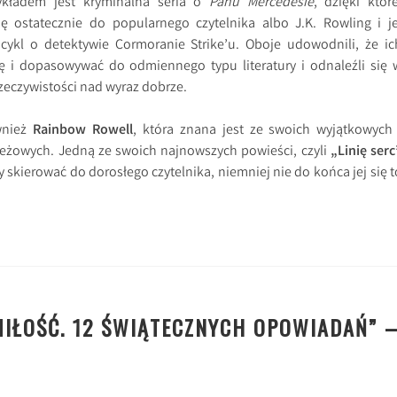
ykładem jest kryminalna seria o
Panu Mercedesie
, dzięki które
ię ostatecznie do popularnego czytelnika albo J.K. Rowling i je
cykl o detektywie Cormoranie Strike’u. Oboje udowodnili, że ic
ię i dopasowywać do odmiennego typu literatury i odnaleźli się 
rzeczywistości nad wyraz dobrze.
wnież
Rainbow Rowell
, która znana jest ze swoich wyjątkowych 
eżowych. Jedną ze swoich najnowszych powieści, czyli
„Linię serc
skierować do dorosłego czytelnika, niemniej nie do końca jej się t
MIŁOŚĆ. 12 ŚWIĄTECZNYCH OPOWIADAŃ” 