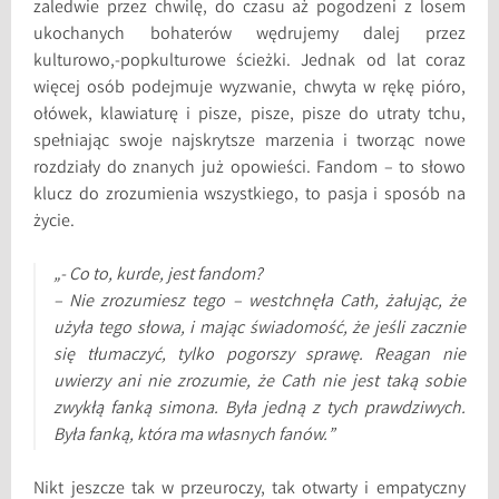
zaledwie przez chwilę, do czasu aż pogodzeni z losem
ukochanych bohaterów wędrujemy dalej przez
kulturowo,-popkulturowe ścieżki. Jednak od lat coraz
więcej osób podejmuje wyzwanie, chwyta w rękę pióro,
ołówek, klawiaturę i pisze, pisze, pisze do utraty tchu,
spełniając swoje najskrytsze marzenia i tworząc nowe
rozdziały do znanych już opowieści. Fandom – to słowo
klucz do zrozumienia wszystkiego, to pasja i sposób na
życie.
„- Co to, kurde, jest fandom?
– Nie zrozumiesz tego – westchnęła Cath, żałując, że
użyła tego słowa, i mając świadomość, że jeśli zacznie
się tłumaczyć, tylko pogorszy sprawę. Reagan nie
uwierzy ani nie zrozumie, że Cath nie jest taką sobie
zwykłą fanką simona. Była jedną z tych prawdziwych.
Była fanką, która ma własnych fanów.”
Nikt jeszcze tak w przeuroczy, tak otwarty i empatyczny