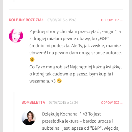
KOLEJNY ROZDZIAŁ
07/08/2015 o 15:48
ODPOWIEDZ
Z jednej strony chciałam przeczytać „Fangirl”, a
z drugiej miałam pewne obawy, bo „E&P”
średnio mi podeszła. Ale Ty, jak zwykle, mamisz
słowem! I na pewno dam drugą szansę autorce.
Co Ty ze mną robisz! Najchętniej każdą książkę,
o której tak cudownie piszesz, bym kupiła i
wszamała. <3
BOMBELETTA
07/08/2015 o 18:24
ODPOWIEDZ
Dziękuję Kochana :* <3 To jest
przesłodka lektura – bardzo urocza i
subtelna i jest lepsza od "E&P", więc daj