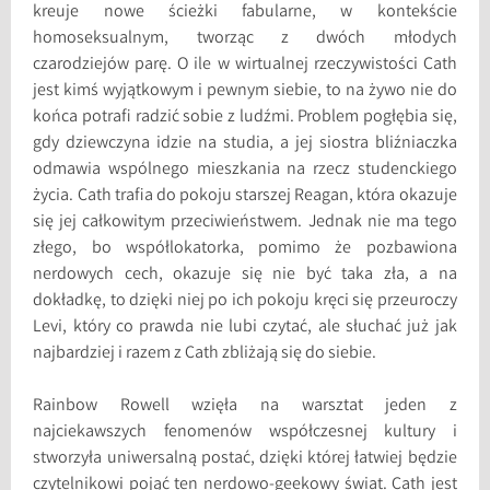
kreuje nowe ścieżki fabularne, w kontekście
homoseksualnym, tworząc z dwóch młodych
czarodziejów parę. O ile w wirtualnej rzeczywistości Cath
jest kimś wyjątkowym i pewnym siebie, to na żywo nie do
końca potrafi radzić sobie z ludźmi. Problem pogłębia się,
gdy dziewczyna idzie na studia, a jej siostra bliźniaczka
odmawia wspólnego mieszkania na rzecz studenckiego
życia. Cath trafia do pokoju starszej Reagan, która okazuje
się jej całkowitym przeciwieństwem. Jednak nie ma tego
złego, bo współlokatorka, pomimo że pozbawiona
nerdowych cech, okazuje się nie być taka zła, a na
dokładkę, to dzięki niej po ich pokoju kręci się przeuroczy
Levi, który co prawda nie lubi czytać, ale słuchać już jak
najbardziej i razem z Cath zbliżają się do siebie.
Rainbow Rowell wzięła na warsztat jeden z
najciekawszych fenomenów współczesnej kultury i
stworzyła uniwersalną postać, dzięki której łatwiej będzie
czytelnikowi pojąć ten nerdowo-geekowy świat. Cath jest