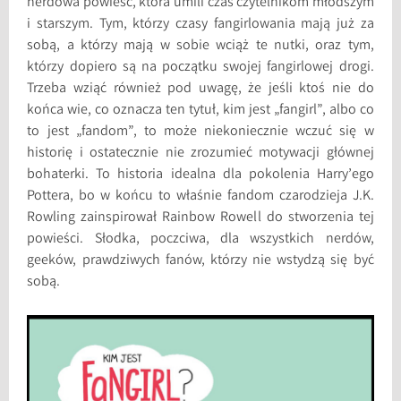
nerdowa powieść, która umili czas czytelnikom młodszym
i starszym. Tym, którzy czasy fangirlowania mają już za
sobą, a którzy mają w sobie wciąż te nutki, oraz tym,
którzy dopiero są na początku swojej fangirlowej drogi.
Trzeba wziąć również pod uwagę, że jeśli ktoś nie do
końca wie, co oznacza ten tytuł, kim jest „fangirl”, albo co
to jest „fandom”, to może niekoniecznie wczuć się w
historię i ostatecznie nie zrozumieć motywacji głównej
bohaterki. To historia idealna dla pokolenia Harry’ego
Pottera, bo w końcu to właśnie fandom czarodzieja J.K.
Rowling zainspirował Rainbow Rowell do stworzenia tej
powieści. Słodka, poczciwa, dla wszystkich nerdów,
geeków, prawdziwych fanów, którzy nie wstydzą się być
sobą.