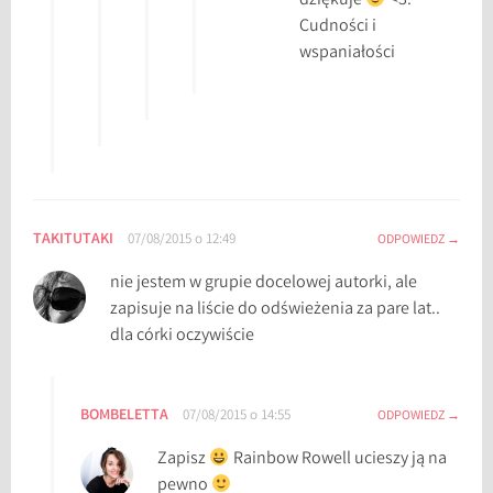
dziękuje
<3.
Cudności i
wspaniałości
TAKITUTAKI
07/08/2015 o 12:49
ODPOWIEDZ
nie jestem w grupie docelowej autorki, ale
zapisuje na liście do odświeżenia za pare lat..
dla córki oczywiście
BOMBELETTA
07/08/2015 o 14:55
ODPOWIEDZ
Zapisz
Rainbow Rowell ucieszy ją na
pewno