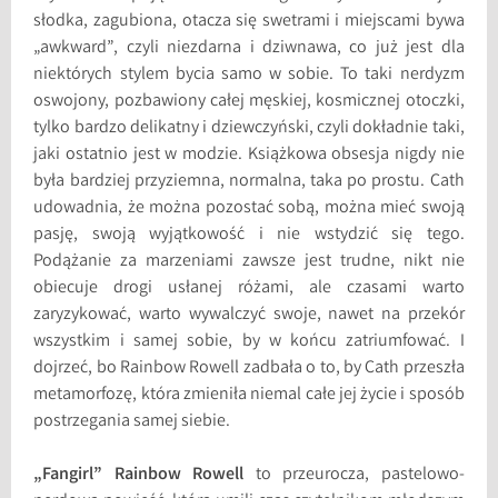
słodka, zagubiona, otacza się swetrami i miejscami bywa
„awkward”, czyli niezdarna i dziwnawa, co już jest dla
niektórych stylem bycia samo w sobie. To taki nerdyzm
oswojony, pozbawiony całej męskiej, kosmicznej otoczki,
tylko bardzo delikatny i dziewczyński, czyli dokładnie taki,
jaki ostatnio jest w modzie. Książkowa obsesja nigdy nie
była bardziej przyziemna, normalna, taka po prostu. Cath
udowadnia, że można pozostać sobą, można mieć swoją
pasję, swoją wyjątkowość i nie wstydzić się tego.
Podążanie za marzeniami zawsze jest trudne, nikt nie
obiecuje drogi usłanej różami, ale czasami warto
zaryzykować, warto wywalczyć swoje, nawet na przekór
wszystkim i samej sobie, by w końcu zatriumfować. I
dojrzeć, bo Rainbow Rowell zadbała o to, by Cath przeszła
metamorfozę, która zmieniła niemal całe jej życie i sposób
postrzegania samej siebie.
„Fangirl” Rainbow Rowell
to przeurocza, pastelowo-