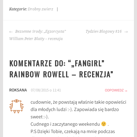
Kategorie:
Drobny zwierz
|
T
a
g
NAWIGACJA
i
Bezsenne Środy: „Egzorcysta”
Tydzień Blogowy #16
WPISU
:
William Peter Blatty – recenzja
F
a
KOMENTARZE DO: “
„FANGIRL”
n
d
RAINBOW ROWELL – RECENZJA
”
o
m
ROKSANA
07/08/2015 o 11:41
,
ODPOWIEDZ
F
cudownie, że powstają właśnie takie opowieści
a
dla młodych ludzi :-). Zapowiada się bardzo
n
sweet :-).
g
Cudnego i zaczytanego weekendu
.
i
P.S Dzięki Tobie, czekają na mnie podczas
r