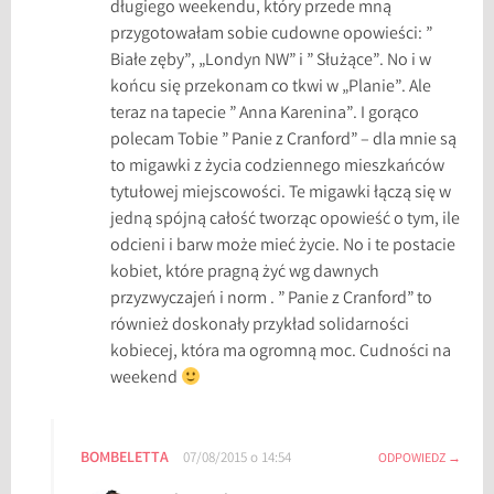
długiego weekendu, który przede mną
l
przygotowałam sobie cudowne opowieści: ”
,
Białe zęby”, „Londyn NW” i ” Służące”. No i w
R
końcu się przekonam co tkwi w „Planie”. Ale
a
teraz na tapecie ” Anna Karenina”. I gorąco
i
polecam Tobie ” Panie z Cranford” – dla mnie są
n
to migawki z życia codziennego mieszkańców
b
tytułowej miejscowości. Te migawki łączą się w
o
jedną spójną całość tworząc opowieść o tym, ile
w
odcieni i barw może mieć życie. No i te postacie
R
kobiet, które pragną żyć wg dawnych
o
przyzwyczajeń i norm . ” Panie z Cranford” to
w
również doskonały przykład solidarności
e
kobiecej, która ma ogromną moc. Cudności na
l
weekend
l
,
S
BOMBELETTA
07/08/2015 o 14:54
ODPOWIEDZ
i
m