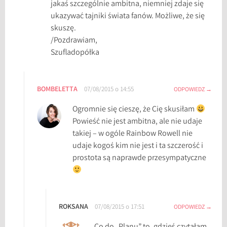
jakaś szczególnie ambitna, niemniej zdaje się
ukazywać tajniki świata fanów. Możliwe, że się
skuszę.
/Pozdrawiam,
Szufladopółka
BOMBELETTA
07/08/2015 o 14:55
ODPOWIEDZ
Ogromnie się cieszę, że Cię skusiłam
Powieść nie jest ambitna, ale nie udaje
takiej – w ogóle Rainbow Rowell nie
udaje kogoś kim nie jest i ta szczerość i
prostota są naprawde przesympatyczne
ROKSANA
07/08/2015 o 17:51
ODPOWIEDZ