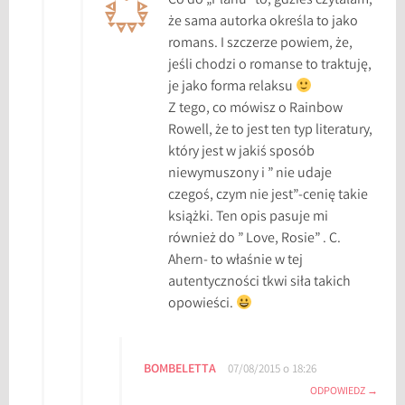
Co do „Planu” to, gdzieś czytałam,
że sama autorka określa to jako
romans. I szczerze powiem, że,
jeśli chodzi o romanse to traktuję,
je jako forma relaksu
Z tego, co mówisz o Rainbow
Rowell, że to jest ten typ literatury,
który jest w jakiś sposób
niewymuszony i ” nie udaje
czegoś, czym nie jest”-cenię takie
książki. Ten opis pasuje mi
również do ” Love, Rosie” . C.
Ahern- to właśnie w tej
autentyczności tkwi siła takich
opowieści.
BOMBELETTA
07/08/2015 o 18:26
ODPOWIEDZ