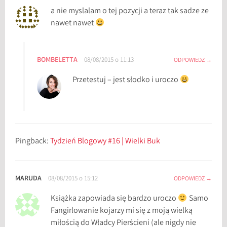
a nie myslalam o tej pozycji a teraz tak sadze ze
nawet nawet
BOMBELETTA
08/08/2015 o 11:13
ODPOWIEDZ
Przetestuj – jest słodko i uroczo
Pingback:
Tydzień Blogowy #16 | Wielki Buk
MARUDA
08/08/2015 o 15:12
ODPOWIEDZ
Książka zapowiada się bardzo uroczo
Samo
Fangirlowanie kojarzy mi się z moją wielką
miłością do Władcy Pierścieni (ale nigdy nie