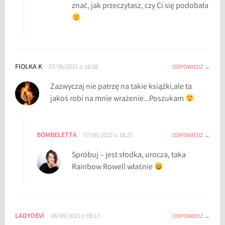
znać, jak przeczytasz, czy Ci się podobała
FIOLKA K
07/08/2015 o 16:08
ODPOWIEDZ
Zazwyczaj nie patrzę na takie książki,ale ta
jakoś robi na mnie wrażenie…Poszukam
BOMBELETTA
07/08/2015 o 18:25
ODPOWIEDZ
Spróbuj – jest słodka, urocza, taka
Rainbow Rowell właśnie
LADYDEVI
08/08/2015 o 08:13
ODPOWIEDZ