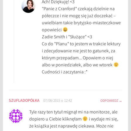
Ach! Dziękuję! <3
o
"Panie z Cranford" czekają dzielnie na
n
półeczce i nie mogę się już doczekać –
S
uwielbiam takie brytyjsko-miasteczkowe
n
opowieści
o
Zadie Smith i "Służące" <3
w
Co do "Planu" to jestem w trakcie lektury
i zdecydowanie nie jest to gatunek, za
którym przepadam… Opowiem o niej
albo w poniedziałek, albo we wtorek
Cudności i zaczytania :*
SZUFLADOPÓŁKA
07/08/2015 o 12:42
ODPOWIEDZ
Tyle razy ten tytuł mignął mi na monitorze, ale
dopiero u Ciebie kliknęłam
i wydaje mi się,
że książka jest naprawdę ciekawa. Może nie