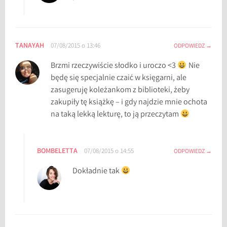
TANAYAH
07/08/2015 o 13:46
ODPOWIEDZ
Brzmi rzeczywiście słodko i uroczo <3
Nie
będę się specjalnie czaić w księgarni, ale
zasugeruję koleżankom z biblioteki, żeby
zakupiły tę książkę – i gdy najdzie mnie ochota
na taką lekką lekturę, to ją przeczytam
BOMBELETTA
07/08/2015 o 14:55
ODPOWIEDZ
Dokładnie tak