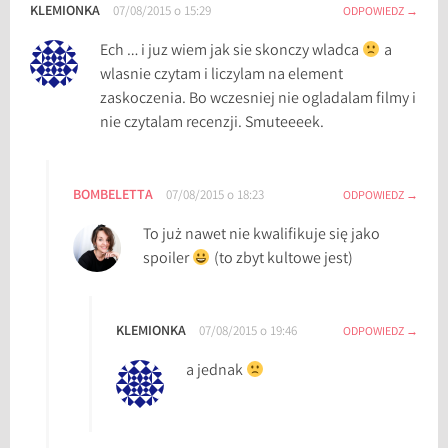
KLEMIONKA
07/08/2015 o 15:29
ODPOWIEDZ
Ech … i juz wiem jak sie skonczy wladca
a
wlasnie czytam i liczylam na element
zaskoczenia. Bo wczesniej nie ogladalam filmy i
nie czytalam recenzji. Smuteeeek.
BOMBELETTA
07/08/2015 o 18:23
ODPOWIEDZ
To już nawet nie kwalifikuje się jako
spoiler
(to zbyt kultowe jest)
KLEMIONKA
07/08/2015 o 19:46
ODPOWIEDZ
a jednak