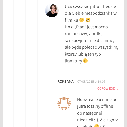
Ucieszysz się jutro – będzie
dla Ciebie niespodzianka w
filmiku
No a „Plan” jest mocno
romansowy, z nutką
sensacyjną – nie dla mnie,
ale będe polecać wszystkim,
którzy lubią ten typ
literatury
ROKSANA
07/08/2015 o 19:16
ODPOWIEDZ
No właśnie u mnie od
jutra totalny offline
do następnej
niedzieli :-). Ale z góry