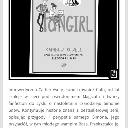
Introwertyczna Cather Avery, zwana również Cath, od lat
szaleje w sieci pod pseudonimem Magicath i tworzy
fanfiction do cyklu o nastoletnim czarodzieju Simonie
Snow. Kontynuuje historię znaną z bestsellerowej serii,
opisując przygody i perypetie samego Simona, jego
przyjaciół, w tym młodego wampira Baza. Przekształca ją,