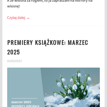
A że wiosna za rogiem, to ja zapraszam na horrory na
wiosnę!
Czytaj dalej
→
PREMIERY KSIĄŻKOWE: MARZEC
2025
02/03/2025