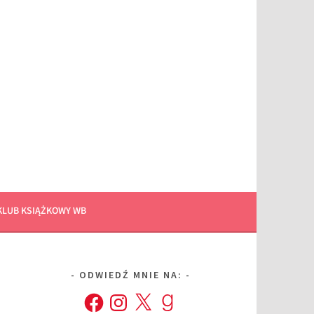
KLUB KSIĄŻKOWY WB
ODWIEDŹ MNIE NA:
Facebook
Instagram
X
Goodreads