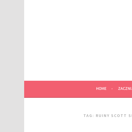
Przeskocz
do
wpisu
HOME
ZACZNI
TAG:
RUINY SCOTT 