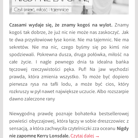
Czasami wydaje się, że znamy kogoś na wylot.
Znamy
kogoś tak dobrze, że już nic nie może nas zaskoczyć. Jak
te dwa przysłowiowe łyse konie. Nie ma tajemnic. Nie ma
sekretów. Nie ma nic, czego byśmy się po kimś nie
spodziewali. Pokrewna dusza, druga połówka, miłość na
całe życie. I nagle pewnego dnia ta idealna bańka
tęczowej rzeczywistości pęka. Puf! Na jaw wychodzi
prawda, która zmienia wszystko. To może być dopiero
pierwsza rysa na tafli lodu, a może być cios, który
rozkruszy w pył nawet największe uczucie. Albo rozszarpie
dawno zaleczone rany
Niewygodną prawdę poznaje bohaterka bestsellerowej
powieści obyczajowej, która łączy w sobie dreszczowiec z
sensacją, a która zachwyciła czytelniczki zza oceanu
Nigdy
nie zapomnę Kerry Lonsdale.
Czytaj dalej
→