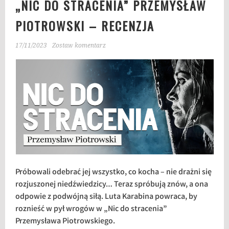
„NIC DO STRACENIA” PRZEMYSŁAW
PIOTROWSKI – RECENZJA
17/11/2023
Zostaw komentarz
Próbowali odebrać jej wszystko, co kocha – nie drażni się
rozjuszonej niedźwiedzicy… Teraz spróbują znów, a ona
odpowie z podwójną siłą. Luta Karabina powraca, by
roznieść w pył wrogów w „Nic do stracenia”
Przemysława Piotrowskiego.