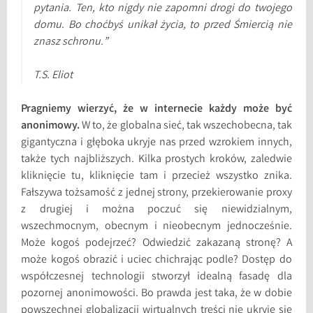
pytania. Ten, kto nigdy nie zapomni drogi do twojego
domu. Bo choćbyś unikał życia, to przed Śmiercią nie
znasz schronu.”
T.S. Eliot
Pragniemy wierzyć, że w internecie każdy może być
anonimowy.
W to, że globalna sieć, tak wszechobecna, tak
gigantyczna i głęboka ukryje nas przed wzrokiem innych,
także tych najbliższych. Kilka prostych kroków, zaledwie
kliknięcie tu, kliknięcie tam i przecież wszystko znika.
Fałszywa tożsamość z jednej strony, przekierowanie proxy
z drugiej i można poczuć się niewidzialnym,
wszechmocnym, obecnym i nieobecnym jednocześnie.
Może kogoś podejrzeć? Odwiedzić zakazaną stronę? A
może kogoś obrazić i uciec chichrając podle? Dostęp do
współczesnej technologii stworzył idealną fasadę dla
pozornej anonimowości. Bo prawda jest taka, że w dobie
powszechnej globalizacji wirtualnych treści nie ukryje się