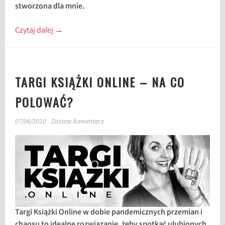
stworzona dla mnie.
Czytaj dalej
→
TARGI KSIĄŻKI ONLINE – NA CO
POLOWAĆ?
07/06/2020
Zostaw komentarz
Targi Książki Online w dobie pandemicznych przemian i
chaosu to idealne rozwiązanie, żeby spotkać ulubionych