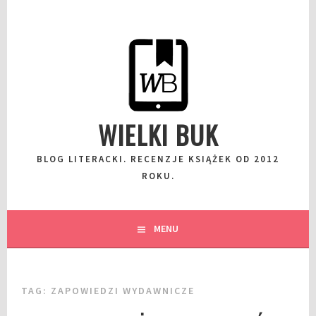
Przeskocz
do
wpisu
WIELKI BUK
BLOG LITERACKI. RECENZJE KSIĄŻEK OD 2012
ROKU.
MENU
TAG:
ZAPOWIEDZI WYDAWNICZE