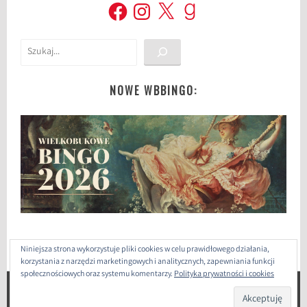
Facebook
Instagram
X
Goodreads
Szukaj
NOWE WBBINGO:
Niniejsza strona wykorzystuje pliki cookies w celu prawidłowego działania,
korzystania z narzędzi marketingowych i analitycznych, zapewniania funkcji
społecznościowych oraz systemu komentarzy.
Polityka prywatności i cookies
ZAPROJEKTOWANE PRZEZ: WORDPRESS
|
THEME: SELA
BY
WORDPRESS.COM
.