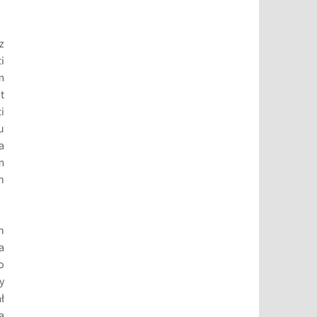
z
i
m
t
i
u
a
m
h
h
a
o
y
ł
ą