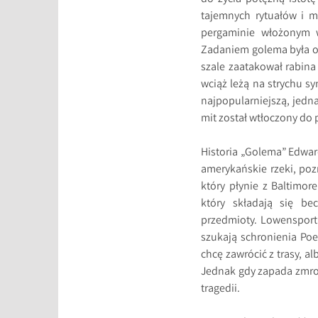
tajemnych rytuałów i m
pergaminie włożonym w
Zadaniem golema była ob
szale zaatakował rabina 
wciąż leżą na strychu s
najpopularniejszą, jedn
mit został wtłoczony do
Historia „Golema” Edwar
amerykańskie rzeki, poz
który płynie z Baltimo
który składają się bec
przedmioty. Lowensport
szukają schronienia Poel
chcę zawrócić z trasy, a
Jednak gdy zapada zmrok
tragedii.