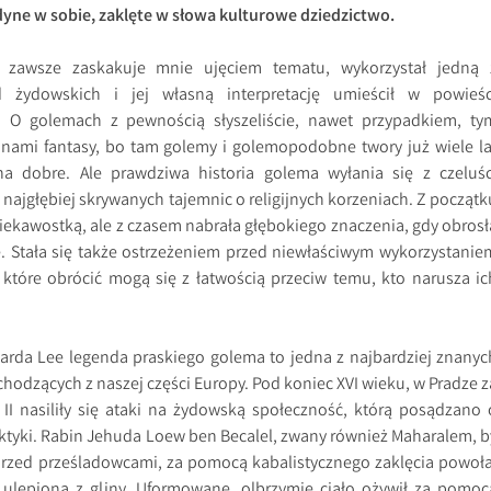
yne w sobie, zaklęte w słowa kulturowe dziedzictwo.
d zawsze zaskakuje mnie ujęciem tematu, wykorzystał jedną 
d żydowskich i jej własną interpretację umieścił w powieśc
. O golemach z pewnością słyszeliście, nawet przypadkiem, ty
e fanami fantasy, bo tam golemy i golemopodobne twory już wiele la
a dobre. Ale prawdziwa historia golema wyłania się z czeluśc
najgłębiej skrywanych tajemnic o religijnych korzeniach. Z początk
ciekawostką, ale z czasem nabrała głębokiego znaczenia, gdy obrosł
. Stała się także ostrzeżeniem przed niewłaściwym wykorzystanie
, które obrócić mogą się z łatwością przeciw temu, kto narusza ic
arda Lee legenda praskiego golema to jedna z najbardziej znanyc
hodzących z naszej części Europy. Pod koniec XVI wieku, w Pradze z
II nasiliły się ataki na żydowską społeczność, którą posądzano 
ktyki. Rabin Jehuda Loew ben Becalel, zwany również Maharalem, b
 przed prześladowcami, za pomocą kabalistycznego zaklęcia powoła
ę ulepioną z gliny. Uformowane, olbrzymie ciało ożywił za pomoc