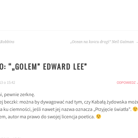
 Robbins
„Ocean na końcu drogi” Neil Gaiman
: “
„GOLEM” EDWARD LEE
”
3 o 15:42
ODPOWIEDZ
i, pewnie zerknę.
nej beczki: można by dywagować nad tym, czy Kabałą żydowska moż
 ku ciemności, jeśli nawet jej nazwa oznacza „Przyjęcie światła”.
em, autor ma prawo do swojej licencja poetica.