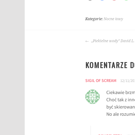
Kategorie:
Nocne łowy
T
a
NAWIGACJA
g
„Piekielne wody” David L.
WPISU
i
:
KOMENTARZE DO
e
d
w
SIGIL OF SCREAM
12/11/201
a
r
Ciekawie brzm
d
Choć tak z in
l
być skierowana
e
No ale rozumi
e
,
G