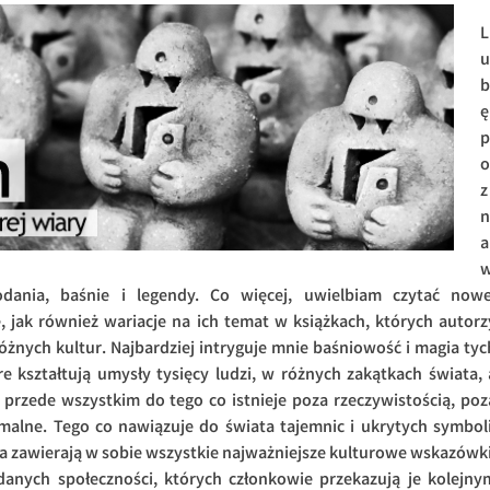
L
u
b
ę
p
o
z
n
a
odania, baśnie i legendy. Co więcej, uwielbiam czytać nowe
 jak również wariacje na ich temat w książkach, których autorz
 różnych kultur. Najbardziej intryguje mnie baśniowość i magia tyc
óre kształtują umysły tysięcy ludzi, w różnych zakątkach świata, 
 przede wszystkim do tego co istnieje poza rzeczywistością, poz
malne. Tego co nawiązuje do świata tajemnic i ukrytych symboli
ia zawierają w sobie wszystkie najważniejsze kulturowe wskazówki
i danych społeczności, których członkowie przekazują je kolejny