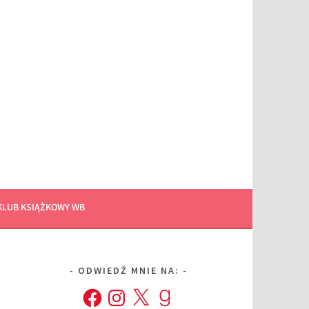
KLUB KSIĄŻKOWY WB
ODWIEDŹ MNIE NA:
Facebook
Instagram
X
Goodreads