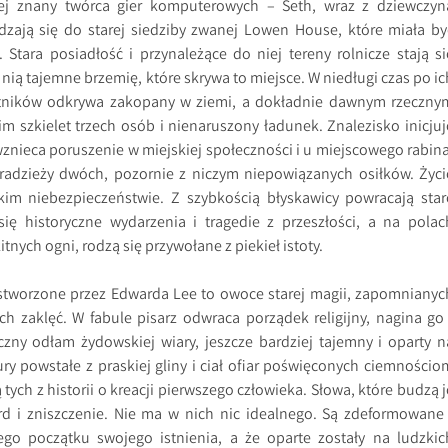
ej znany twórca gier komputerowych – Seth, wraz z dziewczyn
zają się do starej siedziby zwanej Lowen House, które miała by
 Stara posiadłość i przynależące do niej tereny rolnicze stają si
 nią tajemne brzemię, które skrywa to miejsce. W niedługi czas po ic
otników odkrywa zakopany w ziemi, a dokładnie dawnym rzeczny
im szkielet trzech osób i nienaruszony ładunek. Znalezisko inicjuj
wznieca poruszenie w miejskiej społeczności i u miejscowego rabina
radzieży dwóch, pozornie z niczym niepowiązanych osiłków. Życi
lkim niebezpieczeństwie. Z szybkością błyskawicy powracają star
się historyczne wydarzenia i tragedie z przeszłości, a na polac
tnych ogni, rodzą się przywołane z piekieł istoty.
worzone przez Edwarda Lee to owoce starej magii, zapomnianyc
ych zaklęć. W fabule pisarz odwraca porządek religijny, nagina go 
czny odłam żydowskiej wiary, jeszcze bardziej tajemny i oparty n
tury powstałe z praskiej gliny i ciał ofiar poświęconych ciemnościo
tych z historii o kreacji pierwszego człowieka. Słowa, które budzą j
rd i zniszczenie. Nie ma w nich nic idealnego. Są zdeformowane 
go początku swojego istnienia, a że oparte zostały na ludzkic