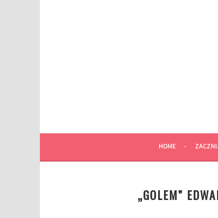
Przeskocz
do
wpisu
HOME
ZACZNI
„GOLEM” EDWA