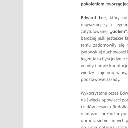
pokoleniom, tworząc jed
Edward Lee
, który o
najważniejszych legen
zatytułowanej
„Golem”
bardziej jeśli jesteści
temu zadomowiły się n
żydowskiej duchowości i 
legenda ta była jedynie 
w mity i nowe konotacje
wiedzy i tajemnic wiary
podstawowe zasady.
Wykorzystana przez Edw
na świecie opowieści poc
rządów cesarza Rudolfa 
okultyzm i bezbożne pra
obronić siebie i innych
do życia potężną istot