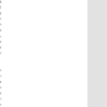
ą
ć
ę
h
m
e
,
e
e
h
h
i
a
m
e
i
h