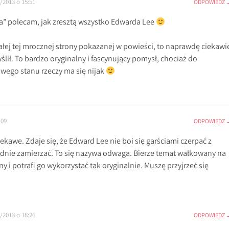
/2013 o 15:51
ODPOWIEDZ
” polecam, jak zresztą wszystko Edwarda Lee
ałej tej mrocznej strony pokazanej w powieści, to naprawdę ciekawi
ślił. To bardzo oryginalny i fascynujący pomysł, chociaż do
wego stanu rzeczy ma się nijak
:09
ODPOWIEDZ
iekawe. Zdaje się, że Edward Lee nie boi się garściami czerpać z
ządnie zamierzać. To się nazywa odwaga. Bierze temat wałkowany na
ny i potrafi go wykorzystać tak oryginalnie. Muszę przyjrzeć się
/2013 o 18:26
ODPOWIEDZ