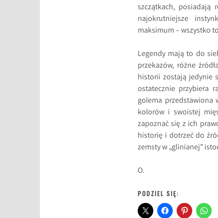
szczątkach, posiadają r
najokrutniejsze insty
maksimum – wszystko to 
Legendy mają to do sieb
przekazów, różne źródł
historii zostają jedynie
ostatecznie przybiera 
golema przedstawiona w
kolorów i swoistej mię
zapoznać się z ich praw
historię i dotrzeć do źró
zemsty w „glinianej” isto
O.
PODZIEL SIĘ: