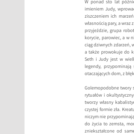
W ponad sto lat późni
imieniem Judy, wprowad
ziszczeniem ich marzeń.
własnością pary, a wraz z
przyjeździe, grupa rob
korycie, parowiec, a w n
ciąg dziwnych zdarzeń, 
a także prowokuje do k
Seth i Judy jest w wie
legendy, przypominają 
otaczających dom, z błęki
Golemopodobne twory st
rytuałów i okultystyczn
tworzy własny kabalisty
czystej formie zła. Krea
niczym nie przypominają 
do życia to zemsta, mo
zniekształcone od same