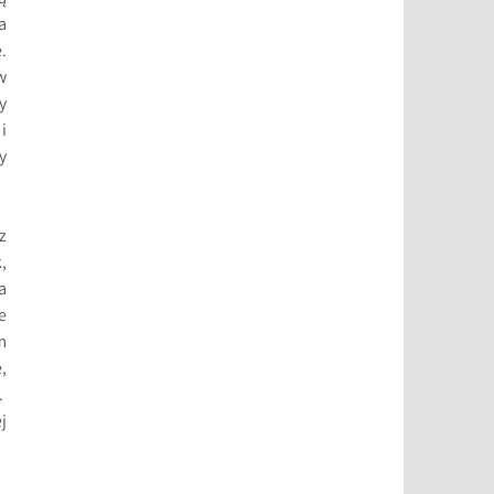
a
.
w
y
i
y
z
,
a
e
m
,
.
j