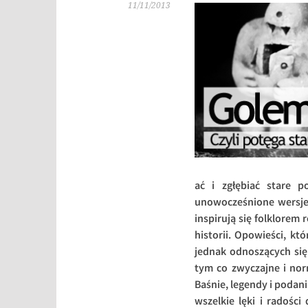
11/11/2013
ać i zgłębiać stare p
unowocześnione wersje,
inspirują się folklorem
historii. Opowieści, kt
jednak odnoszących się
tym co zwyczajne i nor
Baśnie, legendy i podan
wszelkie lęki i radośc