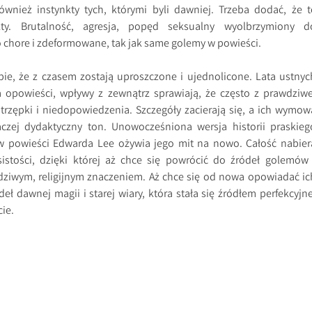
ównież instynkty tych, którymi byli dawniej. Trzeba dodać, że t
nkty. Brutalność, agresja, popęd seksualny wyolbrzymiony d
chore i zdeformowane, tak jak same golemy w powieści.
ie, że z czasem zostają uproszczone i ujednolicone. Lata ustnyc
a opowieści, wpływy z zewnątrz sprawiają, że często z prawdziwe
 strzępki i niedopowiedzenia. Szczegóły zacierają się, a ich wymow
raczej dydaktyczny ton. Unowocześniona wersja historii praskieg
 powieści Edwarda Lee ożywia jego mit na nowo. Całość nabier
sistości, dzięki której aż chce się powrócić do źródeł golemów 
dziwym, religijnym znaczeniem. Aż chce się od nowa opowiadać ic
deł dawnej magii i starej wiary, która stała się źródłem perfekcyjne
cie.