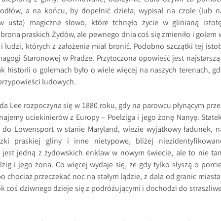
odłów, a na końcu, by dopełnić dzieła, wypisał na czole (lub n
 usta) magiczne słowo, które tchnęło życie w glinianą istotę
rona praskich Żydów, ale pewnego dnia coś się zmieniło i golem 
i ludzi, których z założenia miał bronić. Podobno szczątki tej istot
ynagogi Staronowej w Pradze. Przytoczona opowieść jest najstarszą 
ak historii o golemach było o wiele więcej na naszych terenach, gd
 przypowieści ludowych.
da Lee rozpoczyna się w 1880 roku, gdy na parowcu płynącym prze
najemy uciekinierów z Europy – Poelziga i jego żonę Nanyę. Statek
re do Lowensport w stanie Maryland, wiezie wyjątkowy ładunek, n
zki praskiej gliny i inne nietypowe, bliżej niezidentyfikowan
 jest jedną z żydowskich enklaw w nowym świecie, ale to nie ta
zig i jego żona. Co więcej wydaje się, że gdy tylko słyszą o porcie
lbo chociaż przeczekać noc na stałym lądzie, z dala od granic miasta
 coś dziwnego dzieje się z podróżującymi i dochodzi do straszliwe