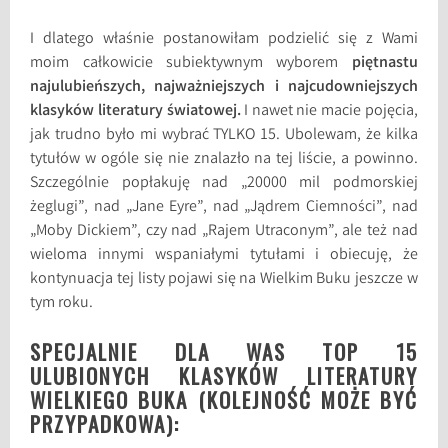
I dlatego właśnie postanowiłam podzielić się z Wami
moim całkowicie subiektywnym wyborem
piętnastu
najulubieńszych, najważniejszych i najcudowniejszych
klasyków literatury światowej.
I nawet nie macie pojęcia,
jak trudno było mi wybrać TYLKO 15. Ubolewam, że kilka
tytułów w ogóle się nie znalazło na tej liście, a powinno.
Szczególnie popłakuję nad „20000 mil podmorskiej
żeglugi”, nad „Jane Eyre”, nad „Jądrem Ciemności”, nad
„Moby Dickiem”, czy nad „Rajem Utraconym”, ale też nad
wieloma innymi wspaniałymi tytułami i obiecuję, że
kontynuacja tej listy pojawi się na Wielkim Buku jeszcze w
tym roku.
SPECJALNIE DLA WAS TOP 15
ULUBIONYCH KLASYKÓW LITERATURY
WIELKIEGO BUKA (KOLEJNOŚĆ MOŻE BYĆ
PRZYPADKOWA):