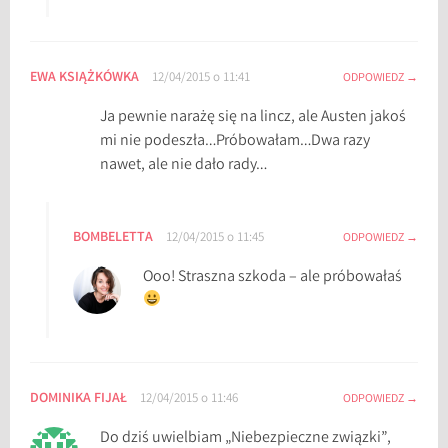
EWA KSIĄŻKÓWKA
12/04/2015 o 11:41
ODPOWIEDZ
Ja pewnie narażę się na lincz, ale Austen jakoś
mi nie podeszła…Próbowałam…Dwa razy
nawet, ale nie dało rady…
BOMBELETTA
12/04/2015 o 11:45
ODPOWIEDZ
Ooo! Straszna szkoda – ale próbowałaś
DOMINIKA FIJAŁ
12/04/2015 o 11:46
ODPOWIEDZ
Do dziś uwielbiam „Niebezpieczne związki”,