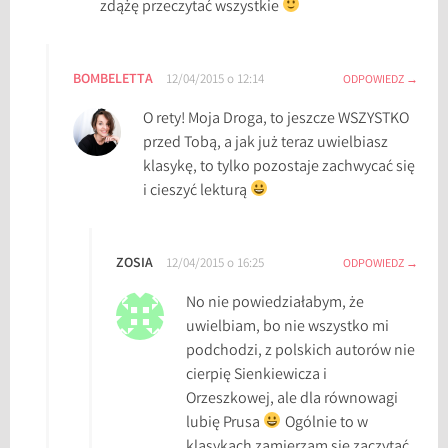
zdążę przeczytać wszystkie
BOMBELETTA
12/04/2015 o 12:14
ODPOWIEDZ
O rety! Moja Droga, to jeszcze WSZYSTKO
przed Tobą, a jak już teraz uwielbiasz
klasykę, to tylko pozostaje zachwycać się
i cieszyć lekturą
ZOSIA
12/04/2015 o 16:25
ODPOWIEDZ
No nie powiedziałabym, że
uwielbiam, bo nie wszystko mi
podchodzi, z polskich autorów nie
cierpię Sienkiewicza i
Orzeszkowej, ale dla równowagi
lubię Prusa
Ogólnie to w
klasykach zamierzam się zaczytać