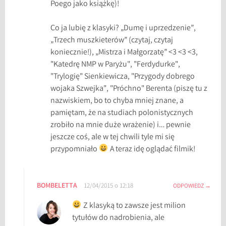
Poego jako książkę)!
Co ja lubię z klasyki? „Dumę i uprzedzenie”,
„Trzech muszkieterów” (czytaj, czytaj
koniecznie!), „Mistrza i Małgorzatę” <3 <3 <3,
"Katedrę NMP w Paryżu", "Ferdydurke",
"Trylogię" Sienkiewicza, "Przygody dobrego
wojaka Szwejka", "Próchno" Berenta (piszę tu z
nazwiskiem, bo to chyba mniej znane, a
pamiętam, że na studiach polonistycznych
zrobiło na mnie duże wrażenie) i… pewnie
jeszcze coś, ale w tej chwili tyle mi się
przypomniało
A teraz idę oglądać filmik!
BOMBELETTA
12/04/2015 o 12:18
ODPOWIEDZ
Z klasyką to zawsze jest milion
tytułów do nadrobienia, ale