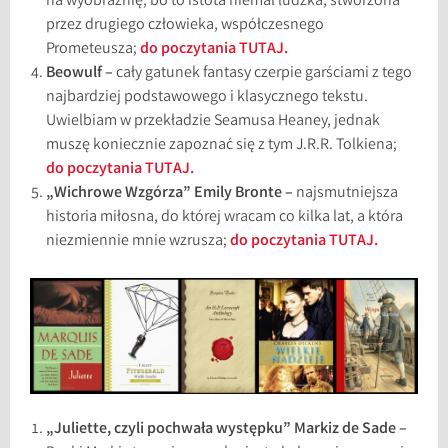
na wyobraźnię, bo to istota niemal ludzka, stworzona
przez drugiego człowieka, współczesnego
Prometeusza;
do poczytania TUTAJ.
Beowulf –
cały gatunek fantasy czerpie garściami z tego
najbardziej podstawowego i klasycznego tekstu.
Uwielbiam w przekładzie Seamusa Heaney, jednak
muszę koniecznie zapoznać się z tym J.R.R. Tolkiena;
do poczytania TUTAJ.
„Wichrowe Wzgórza” Emily Bronte –
najsmutniejsza
historia miłosna, do której wracam co kilka lat, a która
niezmiennie mnie wzrusza;
do poczytania TUTAJ.
„Juliette, czyli pochwała występku” Markiz de Sade –