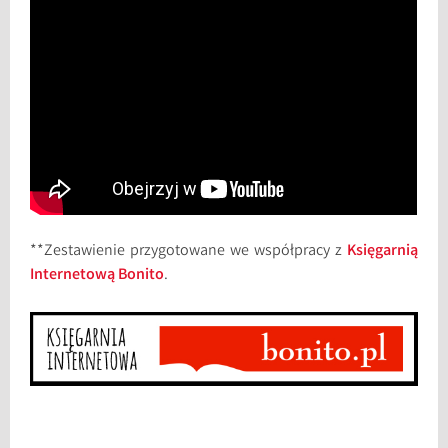
**Zestawienie przygotowane we współpracy z
Księgarnią
Internetową Bonito
.