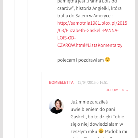
pamiętna jest „Panna Lois od
czarów”, historia Angielki, która
trafia do Salem w Ameryce :
http://samotnia1981.blox.pl/2015
/03/Elizabeth-Gaskell-PANNA-
LOIS-OD-
CZAROW.html#ListaKomentarzy
polecam i pozdrawiam
BOMBELETTA
12/04/2015 o 16:51
ODPOWIEDZ
Już mnie zaraziłeś
uwielbieniem do pani
Gaskell, bo to dzięki Tobie
się o niej dowiedziałam w
zeszłym roku
Podoba mi