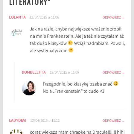
LITERATURY
”
t
e
LOLANTA
12/04/2015 o 11:06
ODPOWIEDZ
r
a
Jak na razie, chyba największe wrażenie zrobił
t
na mnie Frankenstein. Ale ja też nie czytałam aż
u
tak dużo klasyków
Wciąż nadrabiam. Powoli,
r
ale systematycznie
y
,
k
BOMBELETTA
12/04/2015 o 11:08
ODPOWIEDZ
l
Przegodnie, bo klasykę trzeba znać
a
No a „Frankenstein” to cudo <3
s
y
k
a
LADYDEVI
12/04/2015 o 11:12
ODPOWIEDZ
l
i
coraz wieksza mam chrapke na Dracule!!!!!!! hihi