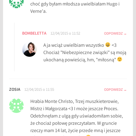
choć gdy byłam młodsza uwielbiałam Hugo i
Verne’a.
BOMBELETTA
12/04/2015 o 11:52
ODPOWIEDZ
A ja wciąż uwielbiam wszystko
<3
Chociaż "Niebezpieczne związki" są moją
ukochaną powieścią, hm, "miłosną"
ZOSIA
12/04/2015 o 11:55
ODPOWIEDZ
Hrabia Monte Christo, Trzej muszkieterowie,
Mistrz i Małgorzata <3 I może jeszcze Proces.
Odetchnęłam z ulgą gdy uświadomiłam sobie,
że chociaż połowę przeczytałam. W gruncie
rzeczy mam 14 lat, życie przede mną i jeszcze