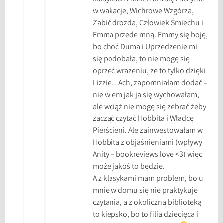
w wakacje, Wichrowe Wzgórza,
Zabić drozda, Człowiek Śmiechu i
Emma przede mną. Emmy się boję,
bo choć Duma i Uprzedzenie mi
się podobała, to nie mogę się
oprzeć wrażeniu, że to tylko dzięki
Lizzie… Ach, zapomniałam dodać –
nie wiem jak ja się wychowałam,
ale wciąż nie mogę się zebrać żeby
zacząć czytać Hobbita i Władcę
Pierścieni. Ale zainwestowałam w
Hobbita z objaśnieniami (wpływy
Anity – bookreviews love <3) więc
może jakoś to będzie.
A z klasykami mam problem, bo u
mnie w domu się nie praktykuje
czytania, a z okoliczną biblioteką
to kiepsko, bo to filia dziecięca i