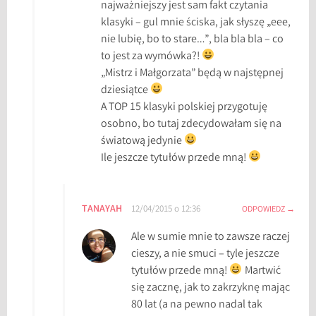
najważniejszy jest sam fakt czytania
klasyki – gul mnie ściska, jak słyszę „eee,
nie lubię, bo to stare…”, bla bla bla – co
to jest za wymówka?!
„Mistrz i Małgorzata” będą w najstępnej
dziesiątce
A TOP 15 klasyki polskiej przygotuję
osobno, bo tutaj zdecydowałam się na
światową jedynie
Ile jeszcze tytułów przede mną!
TANAYAH
12/04/2015 o 12:36
ODPOWIEDZ
Ale w sumie mnie to zawsze raczej
cieszy, a nie smuci – tyle jeszcze
tytułów przede mną!
Martwić
się zacznę, jak to zakrzyknę mając
80 lat (a na pewno nadal tak