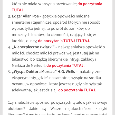
która nie miała szansy na przetrwanie;
do poczytania
TUTAJ.
Edgar Allan Poe –
gotyckie opowieści miłosne,
śmiertelne i tajemnicze, spośród których nie sposób
wybrać tylko jednej; to powrót do zamków, do
mrocznych lochów, do ciemności, czających się w
ludzkiej duszy;
do poczytania TUTAJ
i
TUTAJ.
„Niebezpieczne związki” –
najwspanialsza opowieść o
miłości, chociaż miłości prawdziwej jest tutaj jak na
lekarstwo, bo rządzą libertyńskie intrygi, zakłady i
Markiza de Merteuil;
do poczytania TUTAJ.
„Wyspa Doktora Moreau” H.G. Wells –
makabryczne
eksperymenty, gdzieś na samotnej wyspie na środku
oceanu, w opowieści, która jeszcze nigdy nie była tak
adekwatna, jak jest dzisiaj;
do poczytania TUTAJ.
Czy znaleźliście spośród powyższych tytułów jakieś swoje
ulubione? Jakie są Wasze najukochańsze klasyki