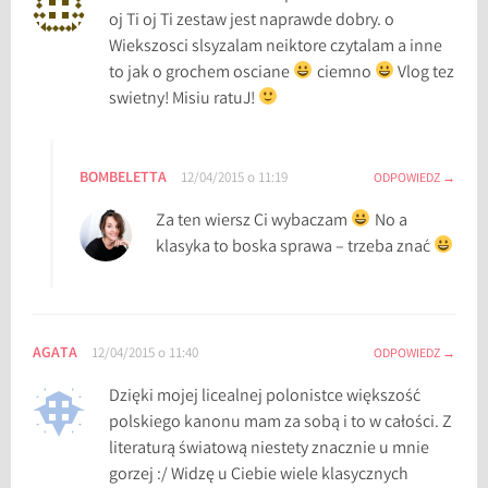
t
oj Ti oj Ti zestaw jest naprawde dobry. o
e
Wiekszosci slsyzalam neiktore czytalam a inne
r
to jak o grochem osciane
ciemno
Vlog tez
a
swietny! Misiu ratuJ!
t
u
r
BOMBELETTA
12/04/2015 o 11:19
ODPOWIEDZ
y
,
Za ten wiersz Ci wybaczam
No a
l
klasyka to boska sprawa – trzeba znać
i
t
e
r
AGATA
12/04/2015 o 11:40
ODPOWIEDZ
a
Dzięki mojej licealnej polonistce większość
t
polskiego kanonu mam za sobą i to w całości. Z
u
literaturą światową niestety znacznie u mnie
r
gorzej :/ Widzę u Ciebie wiele klasycznych
a