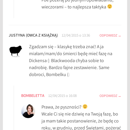
Poe pożeraj po jednym opowiadaniu,
wieczorami – to najlepsza taktyka
JUSTYNA (OWCA Z KSIĄŻKĄ)
12/04/2015 o 13:36
ODPOWIEDZ
Zgadzam się – klasykę trzeba znać! A ja
miałam/mam/do śmierci będę mieć fazę na
Dickensa (: Blackwooda chyba sobie to
nadrobię. Bardzo fajne zestawienie. Same
dobroci, Bombelku (:
BOMBELETTA
12/04/2015 o 16:08
ODPOWIEDZ
Prawa, że pyszności?
Wcale Ci się nie dziwię na Twoją fazę, bo
ja mam takie postanowienie, że będę co
roku, w grudniu, przed Świętami, pożerać