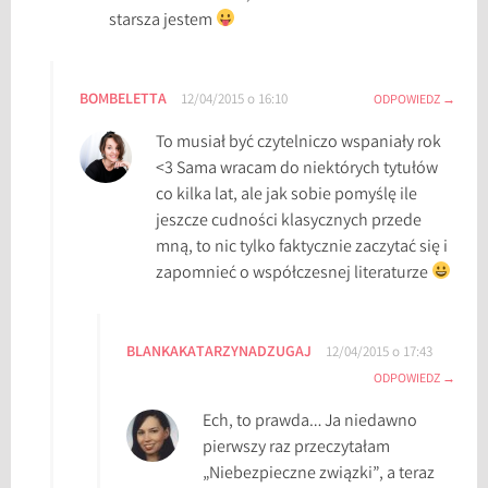
starsza jestem
BOMBELETTA
12/04/2015 o 16:10
ODPOWIEDZ
To musiał być czytelniczo wspaniały rok
<3 Sama wracam do niektórych tytułów
co kilka lat, ale jak sobie pomyślę ile
jeszcze cudności klasycznych przede
mną, to nic tylko faktycznie zaczytać się i
zapomnieć o współczesnej literaturze
BLANKAKATARZYNADZUGAJ
12/04/2015 o 17:43
ODPOWIEDZ
Ech, to prawda… Ja niedawno
pierwszy raz przeczytałam
„Niebezpieczne związki”, a teraz