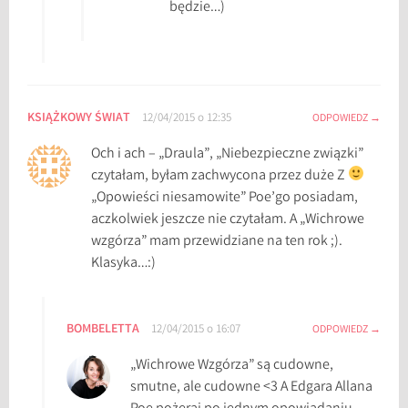
będzie…)
KSIĄŻKOWY ŚWIAT
12/04/2015 o 12:35
ODPOWIEDZ
Och i ach – „Draula”, „Niebezpieczne związki”
czytałam, byłam zachwycona przez duże Z
„Opowieści niesamowite” Poe’go posiadam,
aczkolwiek jeszcze nie czytałam. A „Wichrowe
wzgórza” mam przewidziane na ten rok ;).
Klasyka…:)
BOMBELETTA
12/04/2015 o 16:07
ODPOWIEDZ
„Wichrowe Wzgórza” są cudowne,
smutne, ale cudowne <3 A Edgara Allana