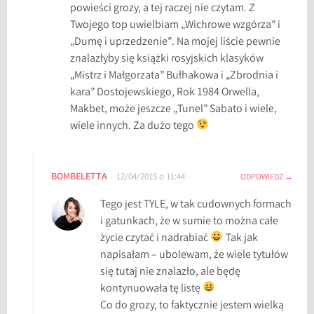
powieści grozy, a tej raczej nie czytam. Z
ś
Twojego top uwielbiam „Wichrowe wzgórza” i
w
„Dumę i uprzedzenie”. Na mojej liście pewnie
i
znalazłyby się książki rosyjskich klasyków
a
„Mistrz i Małgorzata” Bułhakowa i „Zbrodnia i
t
kara” Dostojewskiego, Rok 1984 Orwella,
o
Makbet, może jeszcze „Tunel” Sabato i wiele,
w
wiele innych. Za dużo tego
a
,
T
BOMBELETTA
12/04/2015 o 11:44
ODPOWIEDZ
O
P
Tego jest TYLE, w tak cudownych formach
1
i gatunkach, że w sumie to można całe
5
życie czytać i nadrabiać
Tak jak
napisałam – ubolewam, że wiele tytułów
się tutaj nie znalazło, ale będę
kontynuowała tę listę
Co do grozy, to faktycznie jestem wielką