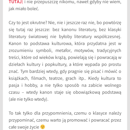
TUTAJ
)
i nie przepuszczę nikomu, nawet gdyby nie wiem,
jak miało boleć.
Czy to jest okrutne? Nie, nie i jeszcze raz nie, bo powtórzę
się tutaj raz jeszcze: bez kanonu literatury, bez klasyki
literatury światowej nie byłoby literatury współczesnej.
Kanon to podstawa kulturowa, która przydatna jest w
zrozumieniu symboli, metafor, motywów, tradycyjnych
treści, które od wieków krążą, powielają się i powracają w
dziełach kultury i popkultury, a które wypada po prostu
znać. Tym bardziej wtedy, gdy pragnie się pisać i mówić o
książkach, filmach, teatrze, grach itp.. Kiedy kultura to
pasja i hobby, a nie tylko sposób na zabicie wolnego
czasu – wtedy kanon staje się obowiązkową podstawą
(ale nie tylko wtedy).
To tak tylko dla przypomnienia, czemu o klasyce należy
przypominać, czemu warto ją promować i powracać przez
całe swoje życie