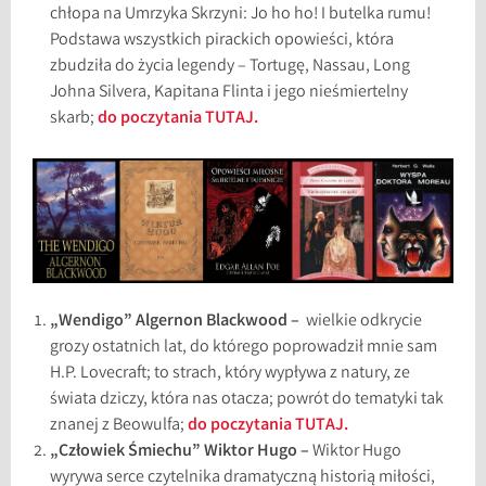
chłopa na Umrzyka Skrzyni: Jo ho ho! I butelka rumu!
Podstawa wszystkich pirackich opowieści, która
zbudziła do życia legendy – Tortugę, Nassau, Long
Johna Silvera, Kapitana Flinta i jego nieśmiertelny
skarb;
do poczytania TUTAJ.
„Wendigo” Algernon Blackwood –
wielkie odkrycie
grozy ostatnich lat, do którego poprowadził mnie sam
H.P. Lovecraft; to strach, który wypływa z natury, ze
świata dziczy, która nas otacza; powrót do tematyki tak
znanej z Beowulfa;
do poczytania TUTAJ.
„Człowiek Śmiechu” Wiktor Hugo –
Wiktor Hugo
wyrywa serce czytelnika dramatyczną historią miłości,