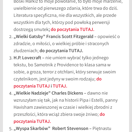
Boski Markiz to moje powołanie, to było moje marzenie,
uwielbienie od pierwszego zdania, które trwa do dziś.
Literatura specyficzna, nie dla wszystkich, ale przede
wszystkim dla tych, którzy pod powłoką perwersji
dostrzegą smutek
;
do poczytania TUTAJ.
„Wielki Gatsby” Francis Scott Fitzgerald –
opowieść o
zdradzie, o miłości, o wielkiej próbie i straconych
złudzeniach;
do poczytania TUTAJ.
H.P. Lovecraft –
nie umiem wybrać tylko jednego
tekstu, bo Samotnik z Providence to klasa sama w
sobie, a groza, terror z otchłani, który serwuje swoim
czytelnikom, jest jedyny w swoim rodzaju;
do
poczytania TUTAJ
i
TUTAJ.
„Wielkie Nadzieje” Charles Dickens –
dawno nie
wzruszyłam się tak, jak na historii Pipa i Estelli, panny
Havisham zawieszonej w czasie i wielkiej zbrodni z
przeszłości, która wciąż zbiera swoje żniwo;
do
poczytania TUTAJ.
„Wyspa Skarbów” Robert Stevenson –
Piętnastu