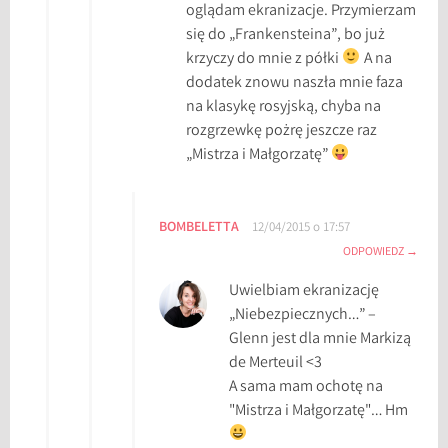
oglądam ekranizacje. Przymierzam
się do „Frankensteina”, bo już
krzyczy do mnie z półki
A na
dodatek znowu naszła mnie faza
na klasykę rosyjską, chyba na
rozgrzewkę pożrę jeszcze raz
„Mistrza i Małgorzatę”
BOMBELETTA
12/04/2015 o 17:57
ODPOWIEDZ
Uwielbiam ekranizację
„Niebezpiecznych…” –
Glenn jest dla mnie Markizą
de Merteuil <3
A sama mam ochotę na
"Mistrza i Małgorzatę"… Hm