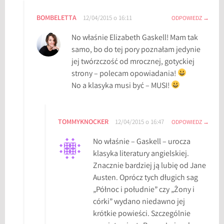
BOMBELETTA
12/04/2015 o 16:11
ODPOWIEDZ
No właśnie Elizabeth Gaskell! Mam tak
samo, bo do tej pory poznałam jedynie
jej twórzczość od mrocznej, gotyckiej
strony – polecam opowiadania!
No a klasyka musi być – MUSI!
TOMMYKNOCKER
12/04/2015 o 16:47
ODPOWIEDZ
No właśnie – Gaskell – urocza
klasyka literatury angielskiej.
Znacznie bardziej ją lubię od Jane
Austen. Oprócz tych długich sag
„Północ i południe” czy „Żony i
córki” wydano niedawno jej
krótkie powieści. Szczególnie