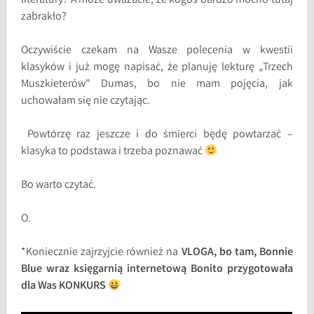
literatury? A może uważacie, że kogoś bardzo mocno tutaj
zabrakło?
Oczywiście czekam na Wasze polecenia w kwestii
klasyków i już mogę napisać, że planuję lekturę „Trzech
Muszkieterów” Dumas, bo nie mam pojęcia, jak
uchowałam się nie czytając.
Powtórzę raz jeszcze i do śmierci będę powtarzać –
klasyka to podstawa i trzeba poznawać
Bo warto czytać.
O.
*Koniecznie zajrzyjcie również na
VLOGA, bo tam, Bonnie
Blue wraz księgarnią internetową Bonito przygotowała
dla Was KONKURS