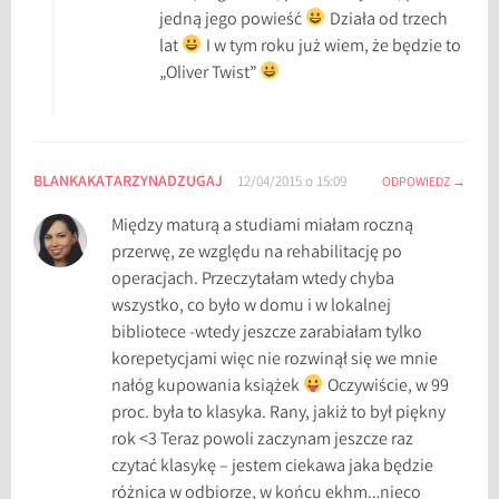
jedną jego powieść
Działa od trzech
lat
I w tym roku już wiem, że będzie to
„Oliver Twist”
BLANKAKATARZYNADZUGAJ
12/04/2015 o 15:09
ODPOWIEDZ
Między maturą a studiami miałam roczną
przerwę, ze względu na rehabilitację po
operacjach. Przeczytałam wtedy chyba
wszystko, co było w domu i w lokalnej
bibliotece -wtedy jeszcze zarabiałam tylko
korepetycjami więc nie rozwinął się we mnie
nałóg kupowania książek
Oczywiście, w 99
proc. była to klasyka. Rany, jakiż to był piękny
rok <3 Teraz powoli zaczynam jeszcze raz
czytać klasykę – jestem ciekawa jaka będzie
różnica w odbiorze, w końcu ekhm…nieco