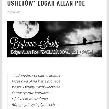
USHERÓW” EDGAR ALLAN POE
25/06/2014
„(…)A wędrowcy dziś w dolinie
Przez dwa okna krwią płonące
Widzą kształty rozdźwięczone
Fantastycznie kołujące —
I, jak rzeki wir szalonej,
Rój zgrzytliwych płynie ech —