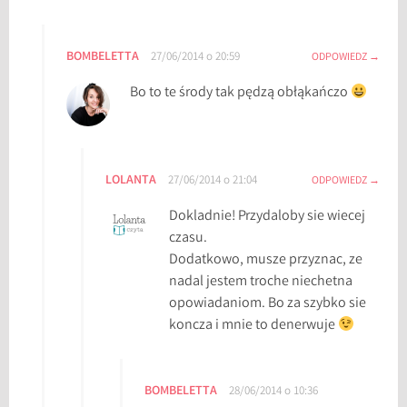
BOMBELETTA
27/06/2014 o 20:59
ODPOWIEDZ
Bo to te środy tak pędzą obłąkańczo
LOLANTA
27/06/2014 o 21:04
ODPOWIEDZ
Dokladnie! Przydaloby sie wiecej
czasu.
Dodatkowo, musze przyznac, ze
nadal jestem troche niechetna
opowiadaniom. Bo za szybko sie
koncza i mnie to denerwuje
BOMBELETTA
28/06/2014 o 10:36