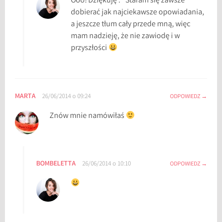
Ooo! Dziękuję :* Staram się zawsze
dobierać jak najciekawsze opowiadania,
a jeszcze tłum cały przede mną, więc
mam nadzieję, że nie zawiodę i w
przyszłości
MARTA
26/06/2014 o 09:24
ODPOWIEDZ
Znów mnie namówiłaś
BOMBELETTA
26/06/2014 o 10:10
ODPOWIEDZ