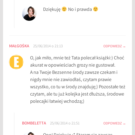
Dziękuję
No i prawda
MAŁGOŚKA
25/06/2014 o 21:13
ODPOWIEDZ
O, jak miło, mnie też Tata polecał książki:) Choć
akurat w opowieściach grozy nie gustował.
A na Twoje Bezsenne środy zawsze czekam i
nigdy mnie nie zawiodłaś, czytam prawie
wszystko, co tu w środy znajduję;) Pozostałe też
czytam, ale tu już kolejka jest dłuższa, środowe
polecajki łatwiej wchodzą;)
BOMBELETTA
25/06/2014 o 21:51
ODPOWIEDZ