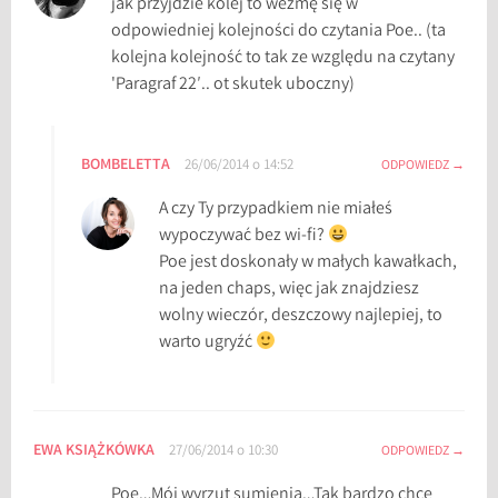
jak przyjdzie kolej to wezmę się w
odpowiedniej kolejności do czytania Poe.. (ta
kolejna kolejność to tak ze względu na czytany
'Paragraf 22′.. ot skutek uboczny)
BOMBELETTA
26/06/2014 o 14:52
ODPOWIEDZ
A czy Ty przypadkiem nie miałeś
wypoczywać bez wi-fi?
Poe jest doskonały w małych kawałkach,
na jeden chaps, więc jak znajdziesz
wolny wieczór, deszczowy najlepiej, to
warto ugryźć
EWA KSIĄŻKÓWKA
27/06/2014 o 10:30
ODPOWIEDZ
Poe…Mój wyrzut sumienia…Tak bardzo chcę