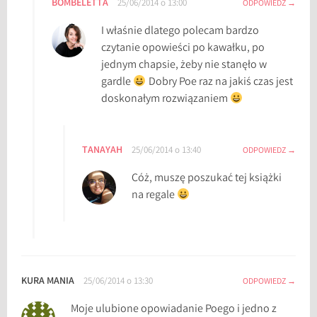
BOMBELETTA
25/06/2014 o 13:00
ODPOWIEDZ
o
I właśnie dlatego polecam bardzo
w
czytanie opowieści po kawałku, po
i
jednym chapsie, żeby nie stanęło w
e
gardle
Dobry Poe raz na jakiś czas jest
ś
doskonałym rozwiązaniem
c
i
N
TANAYAH
25/06/2014 o 13:40
ODPOWIEDZ
i
e
Cóż, muszę poszukać tej książki
s
na regale
a
m
o
w
i
KURA MANIA
25/06/2014 o 13:30
ODPOWIEDZ
t
e
Moje ulubione opowiadanie Poego i jedno z