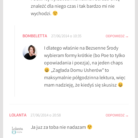
znaleźć dla niego czas i tak bardzo mi nie
wychodzi.
BOMBELETTA
27/06/2014 o 10:35
ODPOWIEDZ
I dlatego właśnie na Bezsenne Środy
wybieram formy krótkie (bo Poe to tylko
opowiadania i poezja), na jeden chaps
„Zagłada Domu Usherów” to
maksymalnie półgodzinna lektura, więc
mam nadzieję, że kiedyś się skusisz
LOLANTA
27/06/2014 o 20:58
ODPOWIEDZ
Ja juz za toba nie nadazam