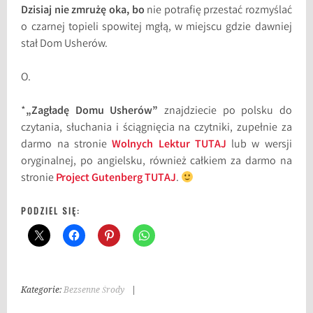
Dzisiaj nie zmrużę oka, bo
nie potrafię przestać rozmyślać
o czarnej topieli spowitej mgłą, w miejscu gdzie dawniej
stał Dom Usherów.
O.
*
„Zagładę Domu Usherów”
znajdziecie po polsku do
czytania, słuchania i ściągnięcia na czytniki, zupełnie za
darmo na stronie
Wolnych Lektur TUTAJ
lub w wersji
oryginalnej, po angielsku, również całkiem za darmo na
stronie
Project Gutenberg TUTAJ
.
PODZIEL SIĘ:
Kategorie:
Bezsenne Środy
|
T
a