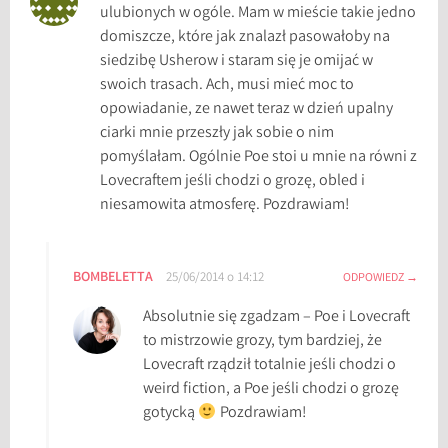
,
ulubionych w ogóle. Mam w mieście takie jedno
T
domiszcze, które jak znalazł pasowałoby na
h
siedzibę Usherow i staram się je omijać w
e
swoich trasach. Ach, musi mieć moc to
F
opowiadanie, ze nawet teraz w dzień upalny
a
ciarki mnie przeszły jak sobie o nim
l
pomyślałam. Ogólnie Poe stoi u mnie na równi z
l
Lovecraftem jeśli chodzi o grozę, obled i
o
niesamowita atmosferę. Pozdrawiam!
f
T
h
BOMBELETTA
25/06/2014 o 14:12
ODPOWIEDZ
e
Absolutnie się zgadzam – Poe i Lovecraft
H
to mistrzowie grozy, tym bardziej, że
o
Lovecraft rządził totalnie jeśli chodzi o
u
weird fiction, a Poe jeśli chodzi o grozę
s
gotycką
Pozdrawiam!
e
o