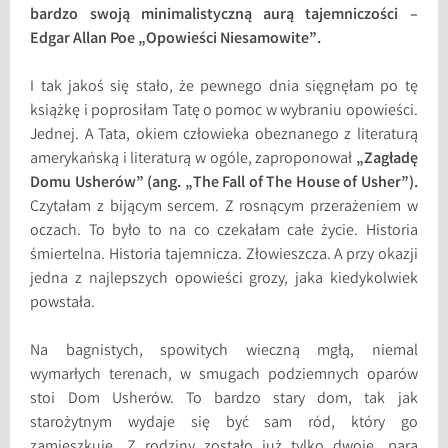
bardzo swoją minimalistyczną aurą tajemniczości –
Edgar Allan Poe „Opowieści Niesamowite”.
I tak jakoś się stało, że pewnego dnia sięgnęłam po tę
książkę i poprosiłam Tatę o pomoc w wybraniu opowieści.
Jednej. A Tata, okiem człowieka obeznanego z literaturą
amerykańską i literaturą w ogóle, zaproponował
„Zagładę
Domu Usherów” (ang. „The Fall of The House of Usher”).
Czytałam z bijącym sercem. Z rosnącym przerażeniem w
oczach. To było to na co czekałam całe życie. Historia
śmiertelna. Historia tajemnicza. Złowieszcza. A przy okazji
jedna z najlepszych opowieści grozy, jaka kiedykolwiek
powstała.
Na bagnistych, spowitych wieczną mgłą, niemal
wymarłych terenach, w smugach podziemnych oparów
stoi Dom Usherów. To bardzo stary dom, tak jak
starożytnym wydaje się być sam ród, który go
zamieszkuje. Z rodziny zostało już tylko dwoje, para