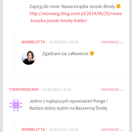
Zajrzyj do mnie. Nowa książka Jessiki Brody
s
http://monweg.blog.onet.pl/2014/06/25/nowa
h
-ksiazka-jessiki-brody-trailer/
e
r
ó
BOMBELETTA
25/06/2014 o 20:14
w
ODPOWIEDZ
Zgadzam się całkowicie
TOMMYKNOCKER
25/06/2014 o 19:42
ODPOWIEDZ
Jedno z najlepszych opowiadań Poego !
Bardzo dobry wybór na Bezsenną Środę.
BOMBELETTA
25/06/2014 o 20:14
ODPOWIEDZ