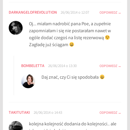
DARKANGELOFREVOLUTION
26/06/2014 o 12:07
ODPOWIEDZ
Oj… miałam nadrobić pana Poe, a zupełnie
zapomniałam i się nie postarałam nawet w
ogóle dodać czegoś na listę rezerwową
Zagładę już ściągam
BOMBELETTA
26/06/2014 o 13:30
ODPOWIEDZ
Daj znać, czy Ci się spodobała
TAKITUTAKI
26/06/2014 o 14:43
ODPOWIEDZ
kolejna kolejność dodania do kolejności.. ale