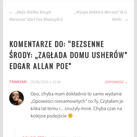
g
NAWIGACJA
i
„Moja Walka: Księga
„Wyspa Doktora Moreau” H.G.
WPISU
:
Pierwsza” Karl Ove Knausgård
Wells
E
d
KOMENTARZE DO: “
BEZSENNE
g
a
ŚRODY: „ZAGŁADA DOMU USHERÓW”
r
EDGAR ALLAN POE
”
A
l
l
TANAYAH
25/06/2014 o 12:54
ODPOWIEDZ
a
n
Ooo, chyba mam dokładnie to samo wydanie
P
„Opowieści niesamowitych” co Ty. Czytałam je
o
kilka lat temu i… znużyły mnie. Chyba czas na
e
kolejne podejście
,
O
p