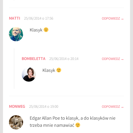
f
U
MATTI
25/06/2014 o 17:56
ODPOWIEDZ
s
h
Klasyk
e
r
,
Z
BOMBELETTA
25/06/2014 o 20:14
ODPOWIEDZ
a
g
Klasyk
ł
a
d
a
D
MONWEG
25/06/2014 o 19:00
ODPOWIEDZ
o
Edgar Allan Poe to klasyk, a do klasyków nie
m
trzeba mnie namawiać
u
U