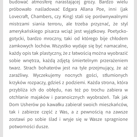
budować atmosferę narastającej grozy. Bardzo wielu
próbowało naśladować Edgara Allana Poe, inni (jak
Lovecraft, Chambers, czy King) stali się porównywalnymi
mistrzami siania terroru, ale trzeba przyznać, że styl
amerykańskiego pisarza wciąż jest wyjątkowy. Poetycko-
gotycki, bardzo mroczny, taki od którego bije chłodem
zamkowych lochów. Wszystko wydaje się być namacalne,
każdy opis tak plastyczny, że z łatwością można wyobrazić
sobie wnętrza, każdą zdjętą śmiertelnym przerażeniem
twarz. Strach bohaterów jest na tyle przejmujący, że aż
zaraźliwy. Wyczekujemy nocnych gości, stłumionych
krzyków rozpaczy, gdzieś z podziemi. Każda strona, która
przybliża ich do obłędu, nas też po trochu zabiera w
otchłanie majaków i paranoicznych wyobrażeń. Tak jak
Dom Usherów po kawałku zabierał swoich mieszkańców,
tak i zabierze część z Was, a z pewnością na zawsze
zostawi po sobie ślad i wryje się w Wasze spragnione
potworności dusze.