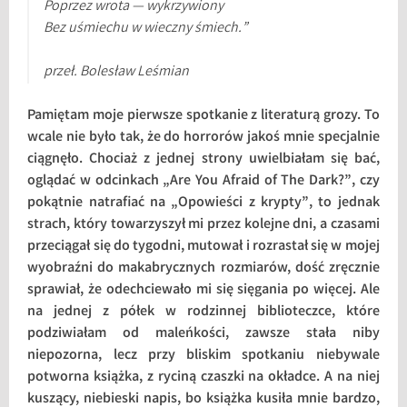
Poprzez wrota — wykrzywiony
Bez uśmiechu w wieczny śmiech.”
przeł. Bolesław Leśmian
Pamiętam moje pierwsze spotkanie z literaturą grozy. To
wcale nie było tak, że do horrorów jakoś mnie specjalnie
ciągnęło. Chociaż z jednej strony uwielbiałam się bać,
oglądać w odcinkach „Are You Afraid of The Dark?”, czy
pokątnie natrafiać na „Opowieści z krypty”, to jednak
strach, który towarzyszył mi przez kolejne dni, a czasami
przeciągał się do tygodni, mutował i rozrastał się w mojej
wyobraźni do makabrycznych rozmiarów, dość zręcznie
sprawiał, że odechciewało mi się sięgania po więcej. Ale
na jednej z półek w rodzinnej biblioteczce, które
podziwiałam od maleńkości, zawsze stała niby
niepozorna, lecz przy bliskim spotkaniu niebywale
potworna książka, z ryciną czaszki na okładce. A na niej
kuszący, niebieski napis, bo książka kusiła mnie bardzo,