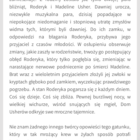
bliźniąt, Roderyk i Madeline Usher. Dawniej urocza,
niezwykle muzykalna para, dzisiaj popadające w
niepokojące niedomaganie i stopniową utratę zmysłów
widma tych, którymi byli dawniej. Do ich zamku, w
odpowiedzi na błagania Roderyka, przybywa jego
przyjaciel z czasów młodości. W osłupieniu obserwuje
zmiany, jakie zaszły w rodzeństwie, trwoży go postępujący
obłęd Roderyka, który tylko pogłębia się, zmieniając w
narastające nerwowe podniecenie po śmierci Madeline.
Brat wraz z wieloletnim przyjacielem złożyli jej zwłoki w
kryptach głęboko pod zamkiem, wyczekując prawdziwego
pogrzebu. A stan Roderyka pogarsza się z każdym dniem.
Coś się dzieje. Coś się zbliża. Pewnej burzliwej nocy, w
wielkiej wichurze, wśród snujących się mgieł, Dom
Usherów odkryje swe mroczne tajemnice.
Nie znam żadnego innego twórcy opowieści tego gatunku,
który w tak mrożący krew w żyłach sposób potrafi