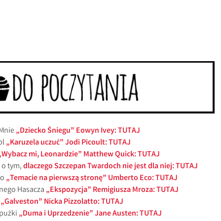
 Mnie
„Dziecko Śniegu” Eowyn Ivey: TUTAJ
pl
„Karuzela uczuć” Jodi Picoult: TUTAJ
„Wybacz mi, Leonardzie” Matthew Quick: TUTAJ
 o tym,
dlaczego Szczepan Twardoch nie jest dla niej: TUTAJ
 o
„Temacie na pierwszą stronę” Umberto Eco: TUTAJ
jonego Hasacza
„Ekspozycja” Remigiusza Mroza: TUTAJ
i
„Galveston” Nicka Pizzolatto: TUTAJ
apużki
„Duma i Uprzedzenie” Jane Austen: TUTAJ