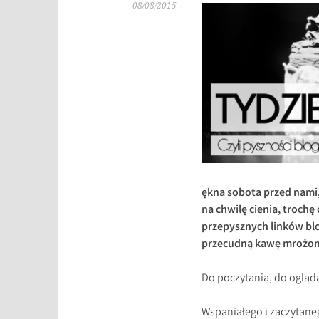
08/08/2015
ękna sobota przed nami,
na chwilę cienia, trochę 
przepysznych linków bl
przecudną kawę mrożo
Do poczytania, do ogląda
Wspaniałego i zaczytane