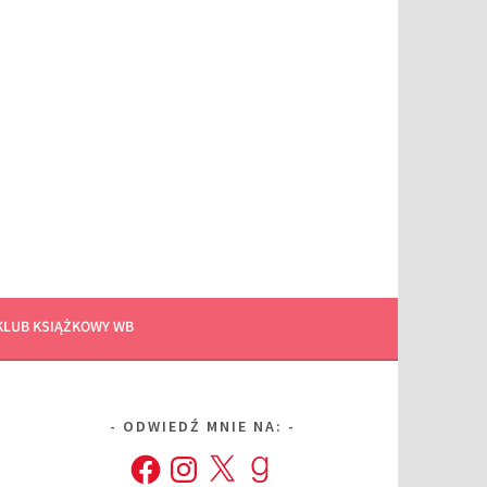
KLUB KSIĄŻKOWY WB
ODWIEDŹ MNIE NA:
Facebook
Instagram
X
Goodreads