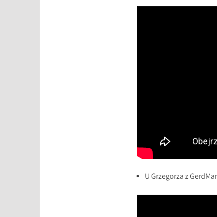
U Grzegorza z GerdMa