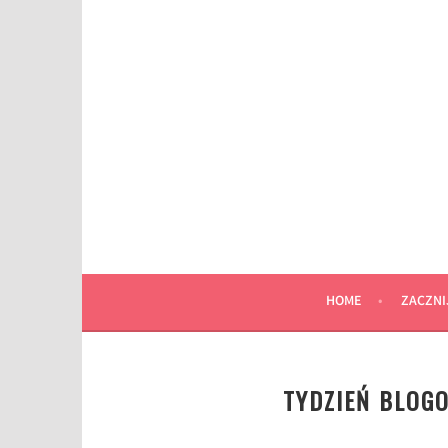
Przeskocz
do
wpisu
HOME
ZACZNI
TYDZIEŃ BLOG