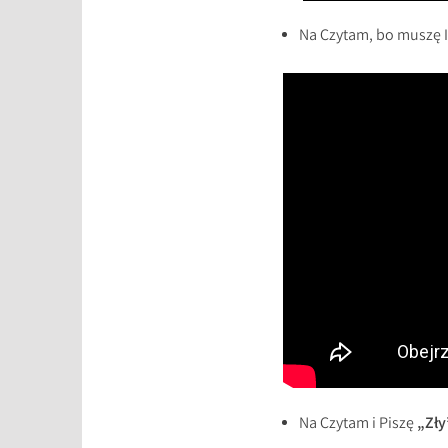
Na Czytam, bo muszę 
Na Czytam i Piszę
„Zły