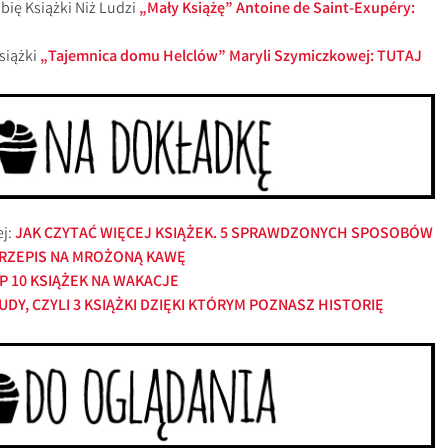
bię Książki Niż Ludzi
„Mały Książę” Antoine de Saint-Exupéry:
książki
„Tajemnica domu Helclów” Maryli Szymiczkowej: TUTAJ
ej:
JAK CZYTAĆ WIĘCEJ KSIĄŻEK. 5 SPRAWDZONYCH SPOSOBÓW
RZEPIS NA MROŻONĄ KAWĘ
P 10 KSIĄŻEK NA WAKACJE
DY, CZYLI 3 KSIĄŻKI DZIĘKI KTÓRYM POZNASZ HISTORIĘ