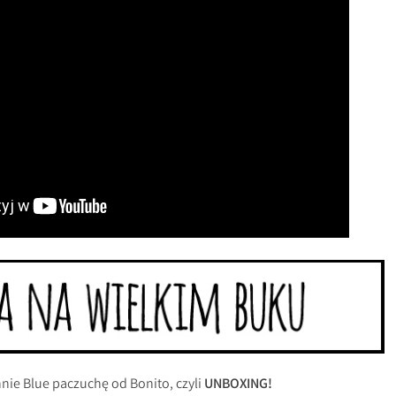
ie Blue paczuchę od Bonito, czyli
UNBOXING!