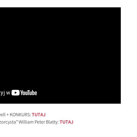
well + KONKURS:
TUTAJ
rcysta” William Peter Blatty:
TUTAJ