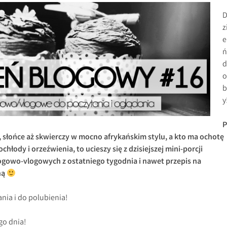
z
e
ń
d
o
b
y
P
 słońce aż skwierczy w mocno afrykańskim stylu, a kto ma ochotę
ochłody i orzeźwienia, to ucieszy się z dzisiejszej mini-porcji
ogowo-vlogowych z ostatniego tygodnia i nawet przepis na
ną
nia i do polubienia!
go dnia!