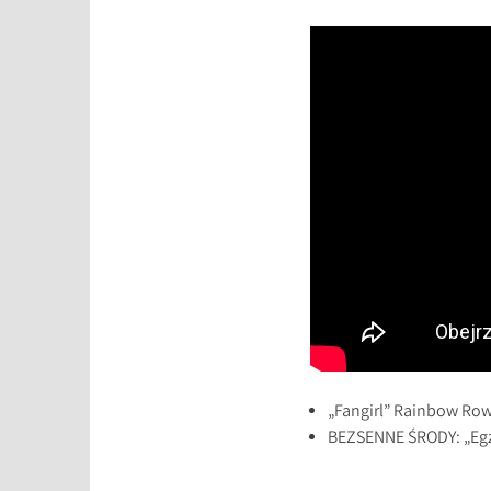
„Fangirl” Rainbow Ro
BEZSENNE ŚRODY: „Egzo