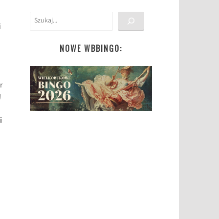
D
Szukaj
i
NOWE WBBINGO:
r
!
i