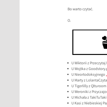
Bo warto czytać.
O.
U Wiktorii z Przeczytaj
U Wojtka z Goodstory.
U Nieortodoksyjnego
U Marty z LolantaCzyta
U Tigerlilly z Qlturoom
U Weroniki z Przycza
U Michała z TakiTuTak
U Kasi z Niebieskiej P