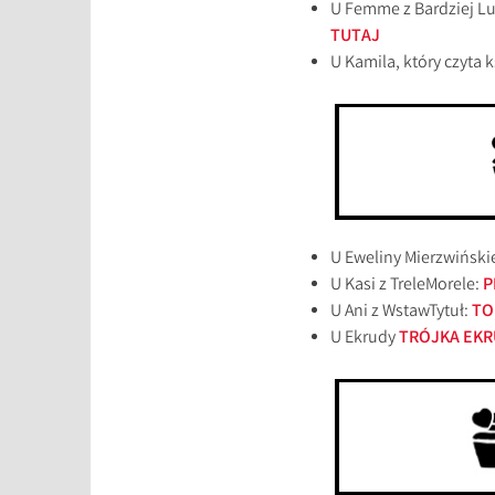
U Femme z Bardziej Lu
TUTAJ
U Kamila, który czyta 
U Eweliny Mierzwiński
U Kasi z TreleMorele:
P
U Ani z WstawTytuł:
TO
U Ekrudy
TRÓJKA EKRU