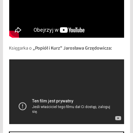
Księgarka o
„Popiół i Kurz” Jarosława Grzędowicza: