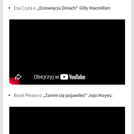
Esa Czyta o
„Dziewięciu Dniach” Gilly Macmillan:
Book Please o
„Zanim się pojawiłeś” Jojo Moyes: