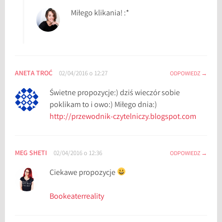
o
Miłego klikania! :*
g
o
s
f
e
ANETA TROĆ
02/04/2016 o 12:27
ODPOWIEDZ
r
Świetne propozycje:) dziś wieczór sobie
a
poklikam to i owo:) Miłego dnia:)
,
http://przewodnik-czytelniczy.blogspot.com
W
i
e
l
MEG SHETI
02/04/2016 o 12:36
ODPOWIEDZ
k
Ciekawe propozycje
i
B
Bookeaterreality
u
k