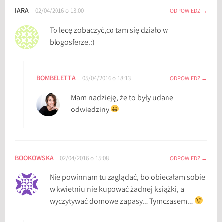
,
IARA
02/04/2016 o 13:00
ODPOWIEDZ
W
i
To lecę zobaczyć,co tam się działo w
e
blogosferze.:)
l
k
i
BOMBELETTA
05/04/2016 o 18:13
ODPOWIEDZ
B
Mam nadzieję, że to były udane
u
odwiedziny
k
BOOKOWSKA
02/04/2016 o 15:08
ODPOWIEDZ
Nie powinnam tu zaglądać, bo obiecałam sobie
w kwietniu nie kupować żadnej książki, a
wyczytywać domowe zapasy… Tymczasem…