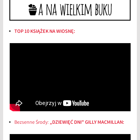
TOP 10 KSIĄŻEK NA WIOSNĘ:
Bezsenne Środy:
„DZIEWIĘĆ DNI” GILLY MACMILLAN: