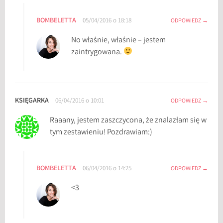
BOMBELETTA
05/04/2016 o 18:18
ODPOWIEDZ
No właśnie, właśnie – jestem
zaintrygowana.
KSIĘGARKA
06/04/2016 o 10:01
ODPOWIEDZ
Raaany, jestem zaszczycona, że znalazłam się w
tym zestawieniu! Pozdrawiam:)
BOMBELETTA
06/04/2016 o 14:25
ODPOWIEDZ
<3