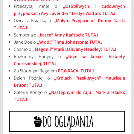
Przeczytaj mnie o
„Osobliwych i cudownych
przypadkach Avy Lavender” Leslye Walton: TUTAJ
Owca z Książką o
„Małym Przyjacielu” Donny Tartt:
TUTAJ
Samotnia o
„Łasce” Anny Kańtoch: TUTAJ
Jane Doe o
„W dół” Tima Johnstona: TUTAJ
Cosmo o
„Magonii” Marii Dahvany Headley: TUTAJ
Rozkminy Hadyny o
„Grze w kości” Elżbiety
Cherezińskiej: TUTAJ
Za Siódmym Regałem
POWRACA: TUTAJ
Dzień Później o
„Królach Przeklętych” Maurice’a
Druon: TUTAJ
Galeria Kongo o
„Następnym do raju” Mark a Hłaski:
TUTAJ