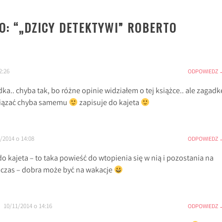
: “
„DZICY DETEKTYWI” ROBERTO
2:26
ODPOWIEDZ
dka.. chyba tak, bo różne opinie widziałem o tej książce.. ale zagadk
związać chyba samemu
zapisuje do kajeta
/2014 o 14:08
ODPOWIEDZ
do kajeta – to taka powieść do wtopienia się w nią i pozostania na
 czas – dobra może być na wakacje
10/11/2014 o 14:16
ODPOWIEDZ