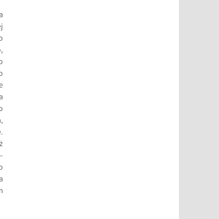
a
j
o
,
o
o
e
a
o
,
.
ż
–
o
a
m