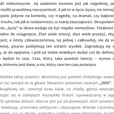
ź niekoniecznie. Jej zadaniem bowiem jest jak najpełniej, ja
iedlić prawdziwą rzeczywistość. A jak to w życiu bywa, nie istniej
polu jedynie na komedię, czy tragedię, na dramat, czy bajkow
trochu, tak jak w codzienności, w szarej zwyczajności. Skrupulatn
ie „życia” w słowa wydaje się być niejako niemożliwe. Totalność 
ealne do osiągnięcia. Zbyt wiele emocji, zbyt wiele przeżyć, zby
est, a istoty człowieczeństwa, tej pełnej i całkowitej, nie da si
mniej, pisarze podejmują ten ostatni wysiłek. Zagrzebują się 
ą, aż do opętania. I jeśli od siebie miałabym dodać coś do definicj
 będzie to czas. Czas, który taka powieść tworzy – wyrwa 
a, któremu jest dane, a nie, który sam ten czas poświęca.
kładów takiej powieści absolutnej jest powieść chilijskiego autora
 już raz zamącił mi w głowie literackim potworem zwanym
„2666”
,
książkowy wir, utworzył nowy świat, na chwilę, gdzieś wewnątr
opić się w odmętach niezwykłej historii opowiedzianej w jeg
 Ta tytułowa dzikość obecna jest już od pierwszych stron powieści
rewolucję, przemiany polityczne i obyczajowe Ameryki Łacińskiej
ment, już za chwilę, rozkwitną szalone twory literackiego świata