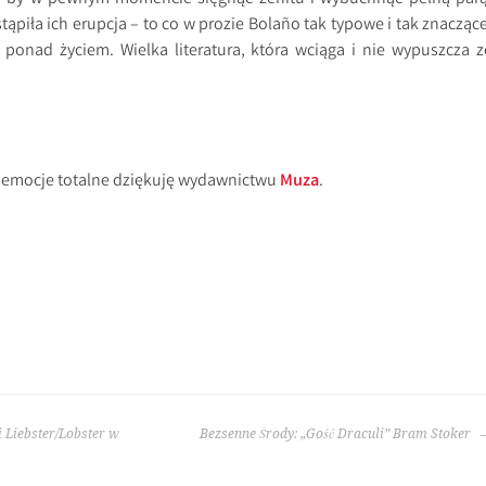
stąpiła ich erupcja – to co w prozie Bolaño tak typowe i tak znaczące
e ponad życiem. Wielka literatura, która wciąga i nie wypuszcza z
i emocje totalne dziękuję wydawnictwu
Muza
.
 Liebster/Lobster w
Bezsenne Środy: „Gość Draculi” Bram Stoker