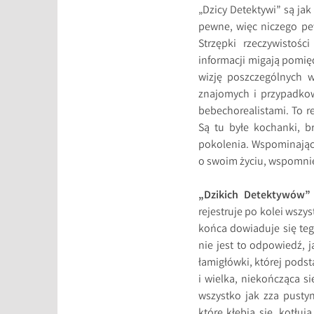
„Dzicy Detektywi” są jak
pewne, więc niczego pe
Strzępki rzeczywistości
informacji migają pomięd
wizję poszczególnych wy
znajomych i przypadkow
bebechorealistami. To r
Są tu byłe kochanki, b
pokolenia. Wspominając 
o swoim życiu, wspomnie
„Dzikich Detektywów”
rejestruje po kolei wszys
końca dowiaduje się teg
nie jest to odpowiedź, 
łamigłówki, której podst
i wielka, niekończąca si
wszystko jak zza pustyn
które kłębią się, kotł