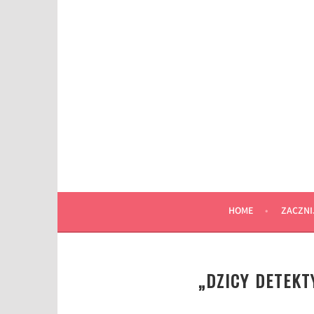
Przeskocz
do
wpisu
HOME
ZACZNI
„DZICY DETEK