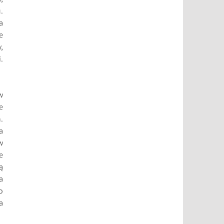
.
a
e
,
.
w
e
.
a
w
e
ą
a
o
a