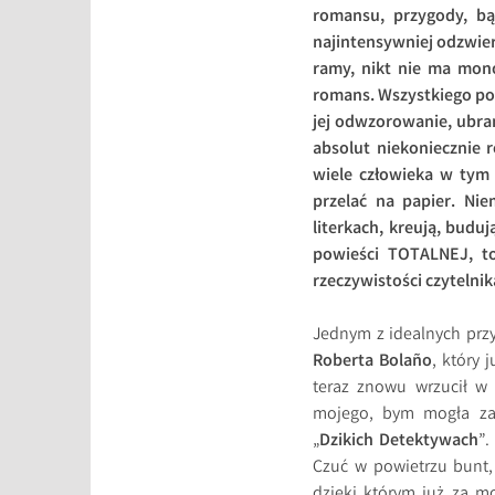
romansu, przygody, bąd
najintensywniej odzwierc
ramy, nikt nie ma mono
romans. Wszystkiego po 
jej odwzorowanie, ubran
absolut niekoniecznie r
wiele człowieka w tym j
przelać na papier. Nie
literkach, kreują, buduj
powieści TOTALNEJ, to
rzeczywistości czytelnik
Jednym z idealnych przy
Roberta Bola
ñ
o
, który
teraz znowu wrzucił w 
mojego, bym mogła zat
„
Dzikich Detektywach
”.
Czuć w powietrzu bunt, 
dzięki którym już za mo