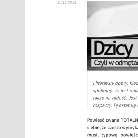
10/11/2014
j literatury dobry, ki
spokojny. To jest najl
także na radość. Jest 
rozpaczy. Tę ostatnią 
Powieść zwana TOTALNĄ, 
siebie, że często wymy
musi, typową powieści