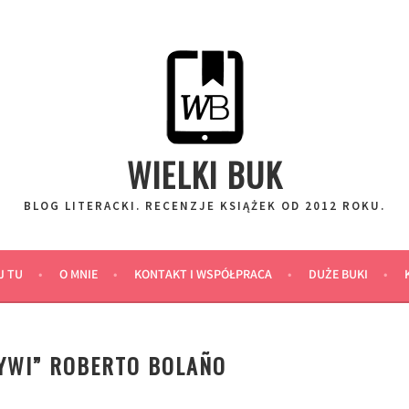
WIELKI BUK
BLOG LITERACKI. RECENZJE KSIĄŻEK OD 2012 ROKU.
J TU
O MNIE
KONTAKT I WSPÓŁPRACA
DUŻE BUKI
TYWI” ROBERTO BOLAÑO