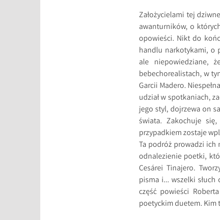
Założycielami tej dziwne
awanturników, o których
opowieści. Nikt do końc
handlu narkotykami, o 
ale niepowiedziane, 
bebechorealistach, w ty
Garcii Madero. Niespełn
udział w spotkaniach, za
jego styl, dojrzewa on 
świata. Zakochuje się
przypadkiem zostaje wplą
Ta podróż prowadzi ich n
odnalezienie poetki, któ
Cesárei Tinajero. Twor
pisma i… wszelki słuch 
część powieści Robert
poetyckim duetem. Kim ta