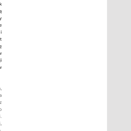
k
ą
y
e
i
t
ę
w
i
w
,
 a
z
o
.
,
,