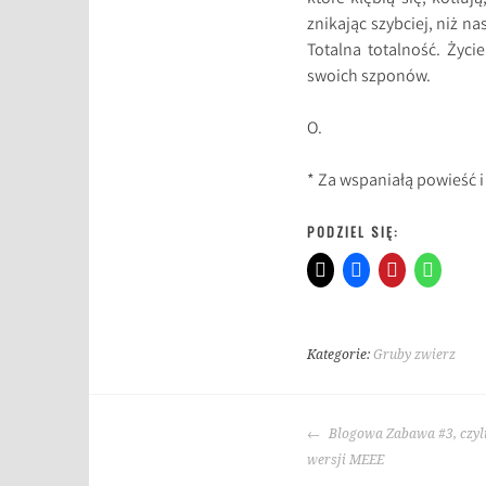
znikając szybciej, niż na
Totalna totalność. Życi
swoich szponów.
O.
* Za wspaniałą powieść 
PODZIEL SIĘ:
Kategorie:
Gruby zwierz
T
a
NAWIGACJA
g
Blogowa Zabawa #3, czyli
WPISU
i
wersji MEEE
: