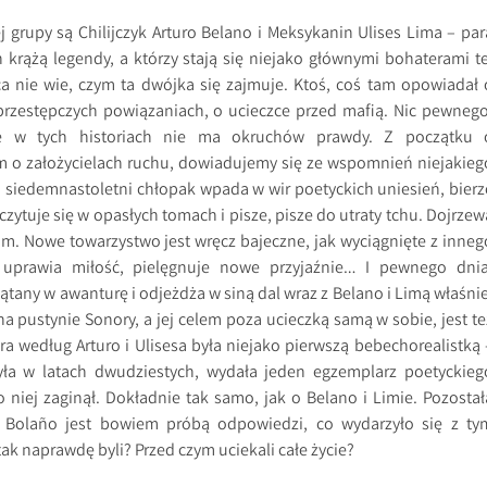
j grupy są Chilijczyk Arturo Belano i Meksykanin Ulises Lima – par
 krążą legendy, a którzy stają się niejako głównymi bohaterami te
a nie wie, czym ta dwójka się zajmuje. Ktoś, coś tam opowiadał 
przestępczych powiązaniach, o ucieczce przed mafią. Nic pewnego
że w tych historiach nie ma okruchów prawdy. Z początku 
m o założycielach ruchu, dowiadujemy się ze wspomnień niejakieg
a siedemnastoletni chłopak wpada w wir poetyckich uniesień, bierz
czytuje się w opasłych tomach i pisze, pisze do utraty tchu. Dojrzew
sam. Nowe towarzystwo jest wręcz bajeczne, jak wyciągnięte z inneg
, uprawia miłość, pielęgnuje nowe przyjaźnie… I pewnego dnia
tany w awanturę i odjeżdża w siną dal wraz z Belano i Limą właśnie
a pustynie Sonory, a jej celem poza ucieczką samą w sobie, jest te
ra według Arturo i Ulisesa była niejako pierwszą bebechorealistką 
zyła w latach dwudziestych, wydała jeden egzemplarz poetyckieg
o niej zaginął. Dokładnie tak samo, jak o Belano i Limie. Pozostał
a Bolaño jest bowiem próbą odpowiedzi, co wydarzyło się z ty
k naprawdę byli? Przed czym uciekali całe życie?