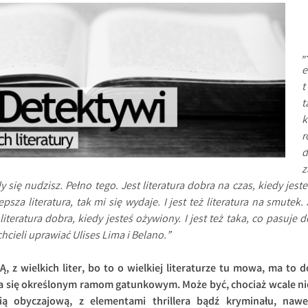
„
e
t
t
k
r
d
z
edy się nudzisz. Pełno tego. Jest literatura dobra na czas, kiedy jeste
epsza literatura, tak mi się wydaje. I jest też literatura na smutek. 
literatura dobra, kiedy jesteś ożywiony. I jest też taka, co pasuje d
chcieli uprawiać Ulises Lima i Belano.”
z wielkich liter, bo to o wielkiej literaturze tu mowa, ma to d
ka się określonym ramom gatunkowym. Może być, chociaż wcale ni
ą obyczajową, z elementami thrillera bądź kryminału, nawe