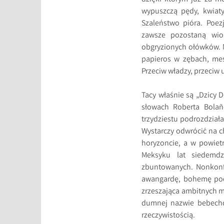
wypuszczą pędy, kwiaty
Szaleństwo pióra. Poez
zawsze pozostaną wios
obgryzionych ołówków. M
papieros w zębach, mes
Przeciw władzy, przeciw
Tacy właśnie są „Dzicy 
słowach Roberta Bolañ
trzydziestu podrozdziała
Wystarczy odwrócić na ch
horyzoncie, a w powiet
Meksyku lat siedemdz
zbuntowanych. Nonkonf
awangardę, bohemę poet
zrzeszająca ambitnych m
dumnej nazwie bebechor
rzeczywistością.