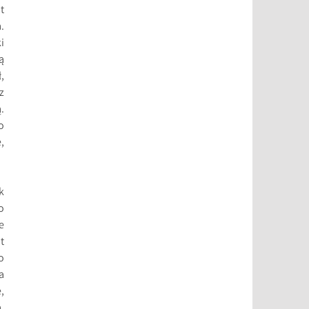
t
.
i
ą
,
z
.
o
,
k
o
e
t
o
a
,
,