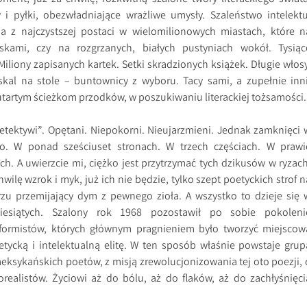
 i pyłki, obezwładniające wrażliwe umysły. Szaleństwo intelektu
ja z najczystszej postaci w wielomilionowych miastach, które n
kami, czy na rozgrzanych, białych pustyniach wokół. Tysiąc
iliony zapisanych kartek. Setki skradzionych książek. Długie włosy
kal na stole – buntownicy z wyboru. Tacy sami, a zupełnie inni
 utartym ścieżkom przodków, w poszukiwaniu literackiej tożsamości.
Detektywi”. Opętani. Niepokorni. Nieujarzmieni. Jednak zamknięci 
o. W ponad sześciuset stronach. W trzech częściach. W prawi
ch. A uwierzcie mi, ciężko jest przytrzymać tych dzikusów w ryzach
wilę wzrok i myk, już ich nie będzie, tylko szept poetyckich strof n
rzu przemijający dym z pewnego zioła. A wszystko to dzieje się 
iesiątych. Szalony rok 1968 pozostawił po sobie pokoleni
ormistów, których głównym pragnieniem było tworzyć miejscow
ycką i intelektualną elitę. W ten sposób właśnie powstaje grup
eksykańskich poetów, z misją zrewolucjonizowania tej oto poezji, 
ealistów. Życiowi aż do bólu, aż do flaków, aż do zachłyśnięci