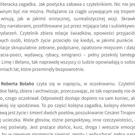
 literacka zagadka. Jak poetycka zabawa z czytelnikiem. Nic nie jes
wnym być nie można. Podążanie za ciągle urywającym się tropem
 wirują, jak w jakimś onirycznej, surrealistycznej wizji. Skrawk
zy narratorami, przefiltrowane już przez mijające lata i subiektywn
darzeń. Czytelnik zbiera relacje świadków, opowieści przyjaciół
ych osób, których życie przecięło się kiedyś, w jakimś punkcie 
elacje skrupulatnie zebrane, podpisane, opatrzone miejscem i datą
racia-poeci, wydawcy, rybacy, emigranci – pełny przekrój tamteg
Limę i Belano, tak naprawdę wszyscy ci ludzie opowiadają o sobie
niach lat, które przeminęły bezpowrotnie.
 Roberta Bolaño
czyta się w napięciu, w oczekiwaniu. Czytelni
tkie fakty, zbiera i archiwizuje, przeczuwając, że tak naprawdę nie d
o, czego oczekiwał. Odpowiedź dostaje dopiero na sam koniec, al
jakiej się spodziewa. To po części kolejna zagadka, kolejny elemen
awą jest życie i śmierć dwóch poetów, poszukiwanie Cesárei Tinajer
ę ucieczka. Wiele głosów, różne perspektywy, inne rzeczywistości, 
nej poświaty. Jest prażące słońce, kurz, droga i wreszcie emocje
ują, by w pewnym momencie sięgnąć zenitu i wybuchnąć pełną parą