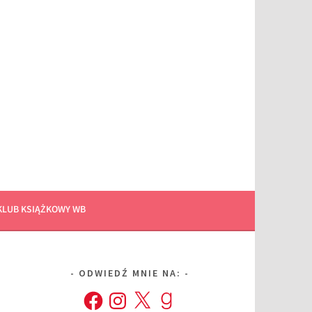
KLUB KSIĄŻKOWY WB
ODWIEDŹ MNIE NA:
Facebook
Instagram
X
Goodreads