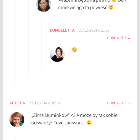
Wrażenia będą na pewno
bo i
mnie wciąga ta powieść
BOMBELETTA
22/12/2014 o 21:27
ODPOWIEDZ
AGULHA
22/12/2014 o 16:18
ODPOWIEDZ
„Zima Muminków” <3 A może by tak sobie
odświeżyć Tove Jansson…