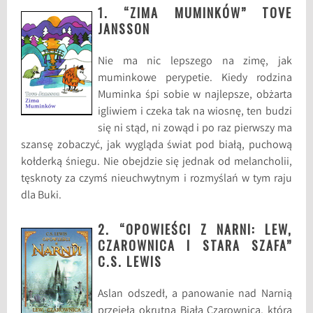
1. “ZIMA MUMINKÓW” TOVE
JANSSON
Nie ma nic lepszego na zimę, jak
muminkowe perypetie. Kiedy rodzina
Muminka śpi sobie w najlepsze, obżarta
igliwiem i czeka tak na wiosnę, ten budzi
się ni stąd, ni zowąd i po raz pierwszy ma
szansę zobaczyć, jak wygląda świat pod białą, puchową
kołderką śniegu. Nie obejdzie się jednak od melancholii,
tęsknoty za czymś nieuchwytnym i rozmyślań w tym raju
dla Buki.
2. “OPOWIEŚCI Z NARNI: LEW,
CZAROWNICA I STARA SZAFA”
C.S. LEWIS
Aslan odszedł, a panowanie nad Narnią
przejęła okrutna Biała Czarownica, która