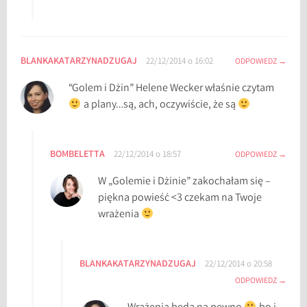
BLANKAKATARZYNADZUGAJ
22/12/2014 o 16:02
ODPOWIEDZ
“Golem i Dżin” Helene Wecker właśnie czytam
a plany…są, ach, oczywiście, że są
BOMBELETTA
22/12/2014 o 18:57
ODPOWIEDZ
W „Golemie i Dżinie” zakochałam się –
piękna powieść <3 czekam na Twoje
wrażenia
BLANKAKATARZYNADZUGAJ
22/12/2014 o 20:58
ODPOWIEDZ