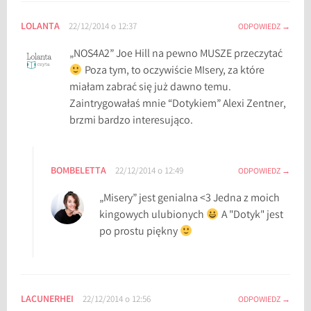
LOLANTA
22/12/2014 o 12:37
ODPOWIEDZ
„NOS4A2” Joe Hill na pewno MUSZE przeczytać
Poza tym, to oczywiście MIsery, za które
miałam zabrać się już dawno temu.
Zaintrygowałaś mnie “Dotykiem” Alexi Zentner,
brzmi bardzo interesująco.
BOMBELETTA
22/12/2014 o 12:49
ODPOWIEDZ
„Misery” jest genialna <3 Jedna z moich
kingowych ulubionych
A "Dotyk" jest
po prostu piękny
LACUNERHEI
22/12/2014 o 12:56
ODPOWIEDZ