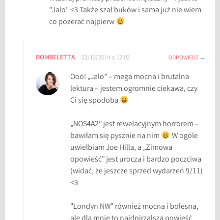
"Jalo" <3 Także szał buków i sama już nie wiem
co pożerać najpierw
BOMBELETTA
22/12/2014 o 12:02
ODPOWIEDZ
Ooo! „Jalo” – mega mocna i brutalna
lektura – jestem ogromnie ciekawa, czy
Ci się spodoba
„NOS4A2” jest rewelacyjnym horrorem –
bawiłam się pysznie na nim
W ogóle
uwielbiam Joe Hilla, a „Zimowa
opowieść” jest urocza i bardzo poczciwa
(widać, że jeszcze sprzed wydarzeń 9/11)
<3
"Londyn NW" również mocna i bolesna,
ale dla mnie to najdojrzalsza powieść