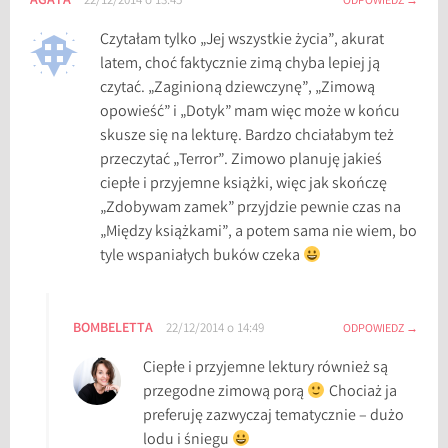
AGATA
22/12/2014 o 13:45
ODPOWIEDZ
Czytałam tylko „Jej wszystkie życia”, akurat
latem, choć faktycznie zimą chyba lepiej ją
czytać. „Zaginioną dziewczynę”, „Zimową
opowieść” i „Dotyk” mam więc może w końcu
skusze się na lekturę. Bardzo chciałabym też
przeczytać „Terror”. Zimowo planuję jakieś
ciepłe i przyjemne książki, więc jak skończę
„Zdobywam zamek” przyjdzie pewnie czas na
„Między książkami”, a potem sama nie wiem, bo
tyle wspaniałych buków czeka
BOMBELETTA
22/12/2014 o 14:49
ODPOWIEDZ
Ciepłe i przyjemne lektury również są
przegodne zimową porą
Chociaż ja
preferuję zazwyczaj tematycznie – dużo
lodu i śniegu