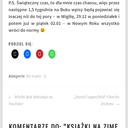
P.S. Świąteczny czas, to dla mnie czas chaosu, więc przez
następne 1,5 tygodnia na Buku wpisy będą pojawiać się
inaczej niż do tej pory – w Wigilię, 29.12 w poniedziałek i
potem już w piątek 02.01 – w Nowym Roku wszystko
wróci do normy
PODZIEL SIĘ:
Kategorie:
Na tropie
|
T
a
g
NAWIGACJA
i
Wielki Buk debiutuje na
„David Copperfield” Charles
WPISU
:
YouTube!
Dickens
n
a
KOMENTARZE DO: “
KSIĄŻKI NA ZIMĘ
j