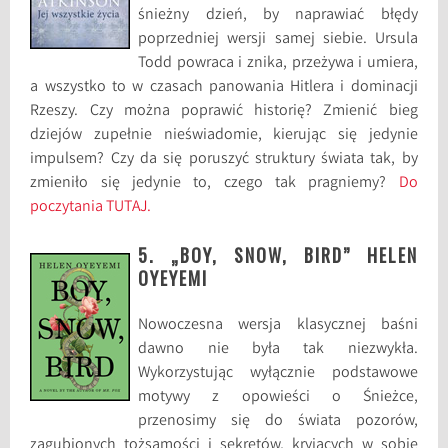
śnieżny dzień, by naprawiać błędy
poprzedniej wersji samej siebie. Ursula
Todd powraca i znika, przeżywa i umiera,
a wszystko to w czasach panowania Hitlera i dominacji
Rzeszy. Czy można poprawić historię? Zmienić bieg
dziejów zupełnie nieświadomie, kierując się jedynie
impulsem? Czy da się poruszyć struktury świata tak, by
zmieniło się jedynie to, czego tak pragniemy?
Do
poczytania TUTAJ.
5. „BOY, SNOW, BIRD” HELEN
OYEYEMI
Nowoczesna wersja klasycznej baśni
dawno nie była tak niezwykła.
Wykorzystując wyłącznie podstawowe
motywy z opowieści o Śnieżce,
przenosimy się do świata pozorów,
zagubionych tożsamości i sekretów, kryjących w sobie