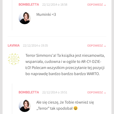
BOMBELETTA
22/12/2014 o 18:58
ODPOWIEDZ
Muminki <3
LAVINIA
22/12/2014 o 19:35
ODPOWIEDZ
Terror Simmons’a! Ta książka jest niesamowita,
wspaniała, cudowna i w ogóle to AR-CY-DZIE-
ŁO! Polecam wszystkim przeczytanie tej pozycji
bo naprawdę bardzo bardzo bardzo WARTO.
BOMBELETTA
22/12/2014 o 19:51
ODPOWIEDZ
Ale się cieszę, że Tobie również się
„Terror” tak spodobał