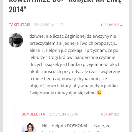
l
2014
”
e
p
TAKITUTAKI
22/12/2014 o 11:47
s
ODPOWIEDZ
z
dziwne, nie licząc Zaginionej dziewczyny nie
e
przeczytałem ani jednej z Twoich propozycji..
k
ale Hill , Helprin już czekają. i przyznam, że po
s
lekturze 'Drogi królów’ Sandersona czytanie
i
dużych książek jest bardzo przyjemne w takich
ą
okolicznościach przyrody.. ale czas świąteczny
ż
u mnie będą zajmowały chyba mniejsze
k
objętościowo lektury, aby w napiętym grafiku
i
świętowania nie wybijać się rytmu
n
a
z
BOMBELETTA
22/12/2014 o 12:06
ODPOWIEDZ
i
m
Hill i Helprin DOSKONALI – czuję, że
ę