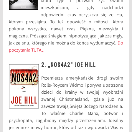
która żyje i pozwala żyć swoim
mieszkańcom, a gdy nadchodzi
odpowiedni czas oczyszcza się ze zła,
którym przesiąkła. To też opowieść o miłości, która
pokona wszystko, nawet czas. Piękna, niezwykła i
magiczna. Prósząca śniegiem, hipnotyzująca, jak zza mgły,
jak ze snu, którego nie można do końca wytłumaczyć.
Do
poczytania TUTAJ.
2. „NOS4A2” JOE HILL
Przemierza amerykańskie drogi swoim
Rolls-Roycem Widmo i porywa upatrzone
dzieci do krainy w swojej wyobraźni
zwanej Christmasland, gdzie już na
zawsze trwają Święta Bożego Narodzenia.
To właśnie Charlie Manx, potwór i
psychopata, zagubiony między przestrzeniami. Idealny
jesienno-zimowy horror, który od razu wprowadzi Was w