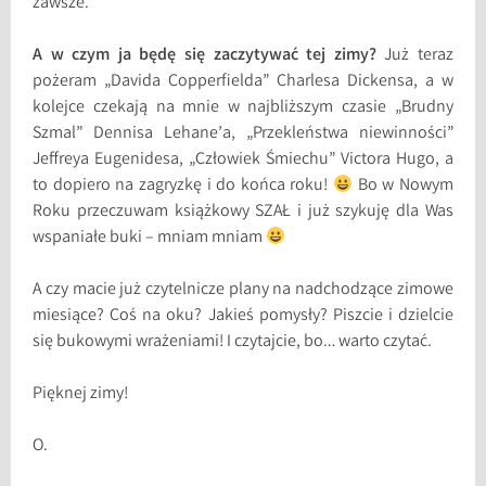
zawsze.
A w czym ja będę się zaczytywać tej zimy?
Już teraz
pożeram „Davida Copperfielda” Charlesa Dickensa, a w
kolejce czekają na mnie w najbliższym czasie „Brudny
Szmal” Dennisa Lehane’a, „Przekleństwa niewinności”
Jeffreya Eugenidesa, „Człowiek Śmiechu” Victora Hugo, a
to dopiero na zagryzkę i do końca roku!
Bo w Nowym
Roku przeczuwam książkowy SZAŁ i już szykuję dla Was
wspaniałe buki – mniam mniam
A czy macie już czytelnicze plany na nadchodzące zimowe
miesiące? Coś na oku? Jakieś pomysły? Piszcie i dzielcie
się bukowymi wrażeniami! I czytajcie, bo… warto czytać.
Pięknej zimy!
O.