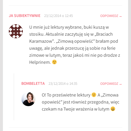
JA SUBIEKTYWNIE
23/12/2014 o 12:45
ODPOWIEDZ
U mnie już lektury wybrane, buki kuszą w
stosiku. Aktualnie zaczytuję się w „Braciach
Karamazow”. „Zimową opowieść” brałam pod
uwagę, ale jednak przerzucę ją sobie na ferie
zimowe w lutym, teraz jakoś mi nie po drodze z
Helprinem.
BOMBELETTA
23/12/2014 o 14:35
ODPOWIEDZ
O! To prześwietne lektury
A „Zimowa
opowieść” jest również przegodna, więc
czekam na Twoje wrażenia w lutym