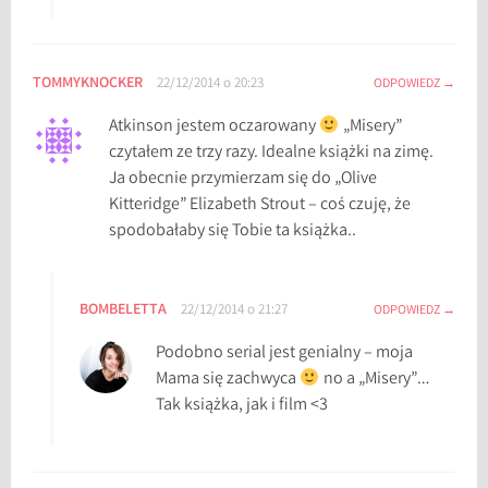
TOMMYKNOCKER
22/12/2014 o 20:23
ODPOWIEDZ
Atkinson jestem oczarowany
„Misery”
czytałem ze trzy razy. Idealne książki na zimę.
Ja obecnie przymierzam się do „Olive
Kitteridge” Elizabeth Strout – coś czuję, że
spodobałaby się Tobie ta książka..
BOMBELETTA
22/12/2014 o 21:27
ODPOWIEDZ
Podobno serial jest genialny – moja
Mama się zachwyca
no a „Misery”…
Tak książka, jak i film <3