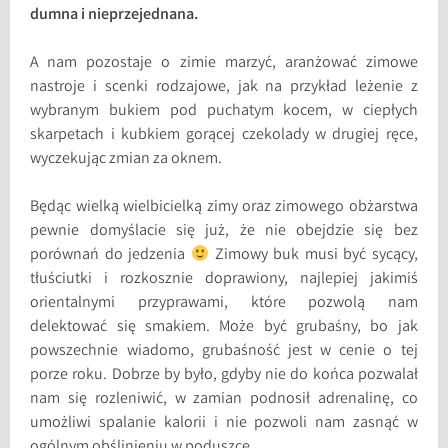
dumna i nieprzejednana.
A nam pozostaje o zimie marzyć, aranżować zimowe
nastroje i scenki rodzajowe, jak na przykład leżenie z
wybranym bukiem pod puchatym kocem, w ciepłych
skarpetach i kubkiem gorącej czekolady w drugiej ręce,
wyczekując zmian za oknem.
Będąc wielką wielbicielką zimy oraz zimowego obżarstwa
pewnie domyślacie się już, że nie obejdzie się bez
porównań do jedzenia
Zimowy buk musi być sycący,
tłuściutki i rozkosznie doprawiony, najlepiej jakimiś
orientalnymi przyprawami, które pozwolą nam
delektować się smakiem. Może być grubaśny, bo jak
powszechnie wiadomo, grubaśność jest w cenie o tej
porze roku. Dobrze by było, gdyby nie do końca pozwalał
nam się rozleniwić, w zamian podnosił adrenalinę, co
umożliwi spalanie kalorii i nie pozwoli nam zasnąć w
ogólnym obślinieniu w poduszce.