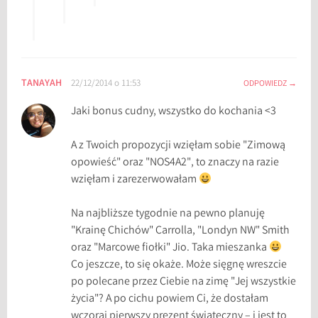
TANAYAH
22/12/2014 o 11:53
ODPOWIEDZ
Jaki bonus cudny, wszystko do kochania <3
A z Twoich propozycji wzięłam sobie "Zimową
opowieść" oraz "NOS4A2", to znaczy na razie
wzięłam i zarezerwowałam
Na najbliższe tygodnie na pewno planuję
"Krainę Chichów" Carrolla, "Londyn NW" Smith
oraz "Marcowe fiołki" Jio. Taka mieszanka
Co jeszcze, to się okaże. Może sięgnę wreszcie
po polecane przez Ciebie na zimę "Jej wszystkie
życia"? A po cichu powiem Ci, że dostałam
wczoraj pierwszy prezent świąteczny – i jest to