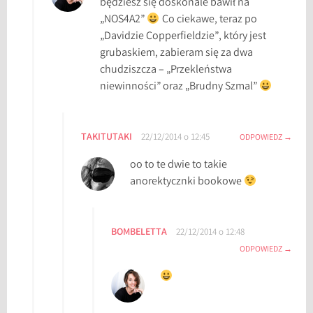
będziesz się doskonale bawił na
,
„NOS4A2”
Co ciekawe, teraz po
z
„Davidzie Copperfieldzie”, który jest
i
grubaskiem, zabieram się za dwa
m
chudziszcza – „Przekleństwa
o
niewinności” oraz „Brudny Szmal”
w
e
l
TAKITUTAKI
22/12/2014 o 12:45
ODPOWIEDZ
e
oo to te dwie to takie
k
anorektycznki bookowe
t
u
r
BOMBELETTA
y
22/12/2014 o 12:48
ODPOWIEDZ