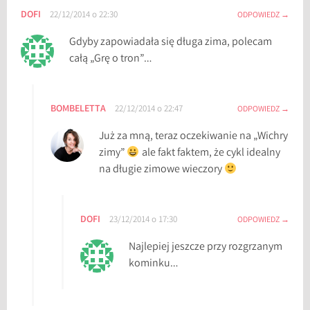
DOFI
22/12/2014 o 22:30
ODPOWIEDZ
Gdyby zapowiadała się długa zima, polecam
całą „Grę o tron”…
BOMBELETTA
22/12/2014 o 22:47
ODPOWIEDZ
Już za mną, teraz oczekiwanie na „Wichry
zimy”
ale fakt faktem, że cykl idealny
na długie zimowe wieczory
DOFI
23/12/2014 o 17:30
ODPOWIEDZ
Najlepiej jeszcze przy rozgrzanym
kominku…