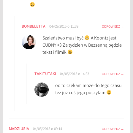
BOMBELETTA
04/05/2015 o 11:39
ODPOWIEDZ
Szaleństwo musi być
A Koontz jest
CUDNY <3 Za tydzień w Bezsenną będzie
tekst i filmik
TAKITUTAKI
04/05/2015 o 14:33
ODPOWIEDZ
oo to czekam może do tego czasu
też już coś jego poczytam
MADZIUSIA
04/05/2015 o 09:14
ODPOWIEDZ