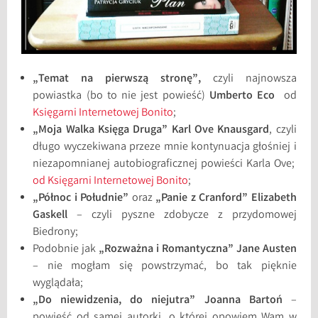
„Temat na pierwszą stronę”,
czyli najnowsza
powiastka (bo to nie jest powieść)
Umberto Eco
od
Księgarni Internetowej Bonito
;
„Moja Walka Księga Druga” Karl Ove Knausgard
, czyli
długo wyczekiwana przeze mnie kontynuacja głośniej i
niezapomnianej autobiograficznej powieści Karla Ove;
od Księgarni Internetowej Bonito
;
„Północ i Południe”
oraz
„Panie z Cranford” Elizabeth
Gaskell
– czyli pyszne zdobycze z przydomowej
Biedrony;
Podobnie jak
„Rozważna i Romantyczna” Jane Austen
– nie mogłam się powstrzymać, bo tak pięknie
wyglądała;
„Do niewidzenia, do niejutra” Joanna Bartoń
–
powieść od samej autorki, o której opowiem Wam w