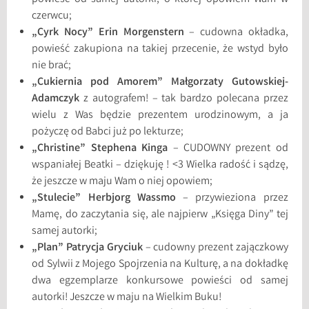
czerwcu;
„Cyrk Nocy” Erin Morgenstern
– cudowna okładka,
powieść zakupiona na takiej przecenie, że wstyd było
nie brać;
„Cukiernia pod Amorem” Małgorzaty
Gutowskiej-
Adamczyk
z autografem! – tak bardzo polecana przez
wielu z Was będzie prezentem urodzinowym, a ja
pożyczę od Babci już po lekturze;
„Christine” Stephena Kinga
– CUDOWNY prezent od
wspaniałej Beatki – dziękuję ! <3 Wielka radość i sądzę,
że jeszcze w maju Wam o niej opowiem;
„Stulecie” Herbjorg Wassmo
– przywieziona przez
Mamę, do zaczytania się, ale najpierw „Księga Diny” tej
samej autorki;
„Plan” Patrycja Gryciuk
– cudowny prezent zajączkowy
od Sylwii z Mojego Spojrzenia na Kulturę, a na dokładkę
dwa egzemplarze konkursowe powieści od samej
autorki! Jeszcze w maju na Wielkim Buku!