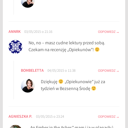
ANNRK
03/05/2015 o 21:16
ODPOWIEDZ
No, no – masz cudne lektury przed sobą.
Czekam na recenzję „Opiekunów”!
BOMBELETTA
04/05/2015 o 11:38
ODPOWIEDZ
Dziękuję
„Opiekunowie” już za
tydzień w Bezsenną Środę
AGNIESZKA P.
03/05/2015 o 23:24
ODPOWIEDZ