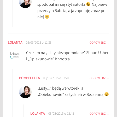
b
spodobał mi się styl autorki
Najpierw
y
przeczyta Babcia, a ja zapoluję zaraz po
c
niej
z
e
k
s
LOLANTA
03/05/2015 o 11:33
ODPOWIEDZ
i
ą
Czekam na „Listy niezapomniane” Shaun Usher
ż
i „Opiekunowie” Knootza.
k
o
w
BOMBELETTA
03/05/2015 o 12:20
ODPOWIEDZ
e
„Listy…” będą we wtorek, a
„Opiekunowie” za tydzień w Bezsenną
LOLANTA
03/05/2015 o 12:48
ODPOWIEDZ