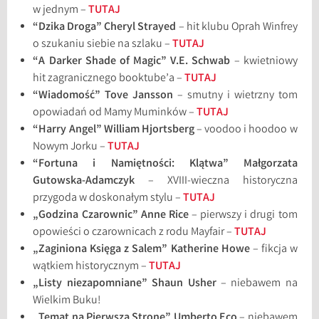
w jednym –
TUTAJ
“Dzika Droga” Cheryl Strayed
– hit klubu Oprah Winfrey
o szukaniu siebie na szlaku –
TUTAJ
“A Darker Shade of Magic” V.E. Schwab
– kwietniowy
hit zagranicznego booktube’a –
TUTAJ
“Wiadomość” Tove Jansson
– smutny i wietrzny tom
opowiadań od Mamy Muminków –
TUTAJ
“Harry Angel” William Hjortsberg
– voodoo i hoodoo w
Nowym Jorku –
TUTAJ
“Fortuna i Namiętności: Klątwa” Małgorzata
Gutowska-Adamczyk
– XVIII-wieczna historyczna
przygoda w doskonałym stylu –
TUTAJ
„Godzina Czarownic” Anne Rice
– pierwszy i drugi tom
opowieści o czarownicach z rodu Mayfair –
TUTAJ
„Zaginiona Księga z Salem” Katherine Howe
– fikcja w
wątkiem historycznym –
TUTAJ
„Listy niezapomniane” Shaun Usher
– niebawem na
Wielkim Buku!
„Temat na Pierwszą Stronę” Umberto Eco
– niebawem