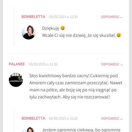
o
w
BOMBELETTA
03/05/2015 o 12:19
ODPOWIEDZ
a
n
Dziękuję
i
Wcale Ci się nie dziwię, że się skusiłaś
e
m
i
e
PALANEE
03/05/2015 o 11:30
ODPOWIEDZ
s
Stos kwietniowy bardzo zacny! Cukiernię pod
i
Amorem cały czas zamierzam przeczytać. Nawet
ą
mam na półce, ale boję się po nią sięgnąć po
c
tylu zachwytach. Aby się nie rozczarować!
a
,
z
BOMBELETTA
d
03/05/2015 o 12:20
ODPOWIEDZ
o
Jestem ogromnie ciekawa, bo ogromnie