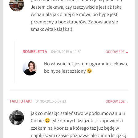
„An Ember in the Ashes” mam i ja w planach:)
Jestem ciekawa, czy rzeczywiście jest aż taka
wspaniała jak o niej się mówi, bo hype jest
przemocny u booktuberów. Zapowiada się
smakowita książka:)
BOMBELETTA
04/05/2015 o 11:39
ODPOWIEDZ
No właśnie też jestem ogromnie ciekawa,
bo hype jest szalony
TAKITUTAKI
04/05/2015 o 07:33
ODPOWIEDZ
jak co miesiąc szaleństwo w podsumowaniu u
Ciebie
tyle dobrych książek.. z zapowiedzi
czekam na Koontz’a którego też już będę w
najbliższym czasie poznawał ale z inną książką