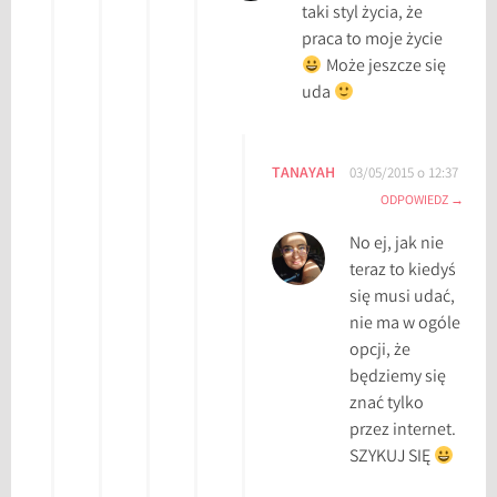
taki styl życia, że
praca to moje życie
Może jeszcze się
uda
TANAYAH
03/05/2015 o 12:37
ODPOWIEDZ
No ej, jak nie
teraz to kiedyś
się musi udać,
nie ma w ogóle
opcji, że
będziemy się
znać tylko
przez internet.
SZYKUJ SIĘ