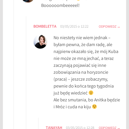
Boooooombeeeeel!
BOMBELETTA
03/05/2015 o 12:22
ODPOWIEDZ
No niestety nie wiem jednak –
byłam pewna, że dam radę, ale
najpierw okazało się, że mój Kuba
nie może ze mną jechać, a teraz
zaczynają pojawiać się inne
zobowiązania na horyzoncie
(praca) – jeszcze zobaczymy,
pewnie do końca tego tygodnia
już będę wiedzieć
Ale bez smutania, bo Anitka będzie
i Mróz i cuda na kiju
TANAYAH
03/05/2015 o 12:28
ODPOWIEDZ