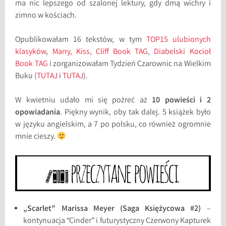
ma nic lepszego od szalonej lektury, gdy dmą wichry i
zimno w kościach.
Opublikowałam 16 tekstów, w tym
TOP15 ulubionych
klasyków
,
Marry, Kiss, Cliff Book TAG
,
Diabelski Kocioł
Book TAG
i zorganizowałam Tydzień Czarownic na Wielkim
Buku (
TUTAJ
i
TUTAJ
).
W kwietniu udało mi się pożreć aż
10 powieści i 2
opowiadania
. Piękny wynik, oby tak dalej. 5 książek było
w języku angielskim, a 7 po polsku, co również ogromnie
mnie cieszy.
„Scarlet” Marissa Meyer (Saga Księżycowa #2)
–
kontynuacja “Cinder” i futurystyczny Czerwony Kapturek