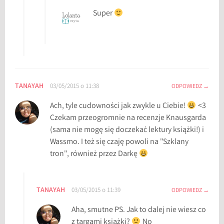
Super
TANAYAH
03/05/2015 o 11:38
ODPOWIEDZ
Ach, tyle cudowności jak zwykle u Ciebie!
<3
Czekam przeogromnie na recenzje Knausgarda
(sama nie mogę się doczekać lektury książki!) i
Wassmo. I też się czaję powoli na "Szklany
tron", również przez Darkę
TANAYAH
03/05/2015 o 11:39
ODPOWIEDZ
Aha, smutne PS. Jak to dalej nie wiesz co
z targami książki?
No