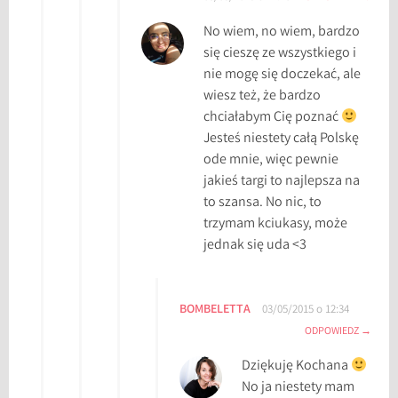
No wiem, no wiem, bardzo
się cieszę ze wszystkiego i
nie mogę się doczekać, ale
wiesz też, że bardzo
chciałabym Cię poznać
Jesteś niestety całą Polskę
ode mnie, więc pewnie
jakieś targi to najlepsza na
to szansa. No nic, to
trzymam kciukasy, może
jednak się uda <3
BOMBELETTA
03/05/2015 o 12:34
ODPOWIEDZ
Dziękuję Kochana
No ja niestety mam