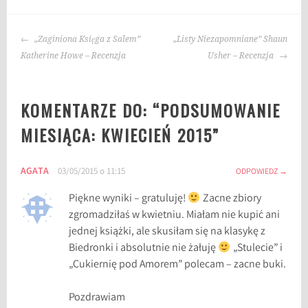
a
g
NAWIGACJA
i
„Zaginiona Księga z Salem”
„Listy Niezapomniane” Shaun
WPISU
:
Katherine Howe – Recenzja
Usher – Recenzja
b
o
KOMENTARZE DO: “
PODSUMOWANIE
o
k
MIESIĄCA: KWIECIEŃ 2015
”
h
a
AGATA
03/05/2015 o 11:15
u
ODPOWIEDZ
l
Piękne wyniki – gratuluję!
Zacne zbiory
,
zgromadziłaś w kwietniu. Miałam nie kupić ani
p
jednej książki, ale skusiłam się na klasykę z
o
Biedronki i absolutnie nie żałuję
„Stulecie” i
d
„Cukiernię pod Amorem” polecam – zacne buki.
s
u
Pozdrawiam
m