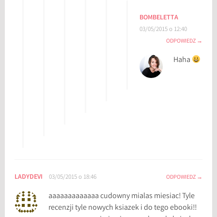
BOMBELETTA
03/05/2015 o 12:40
ODPOWIEDZ
Haha
LADYDEVI
03/05/2015 o 18:46
ODPOWIEDZ
aaaaaaaaaaaaa cudowny mialas miesiac! Tyle
recenzji tyle nowych ksiazek i do tego ebooki!!