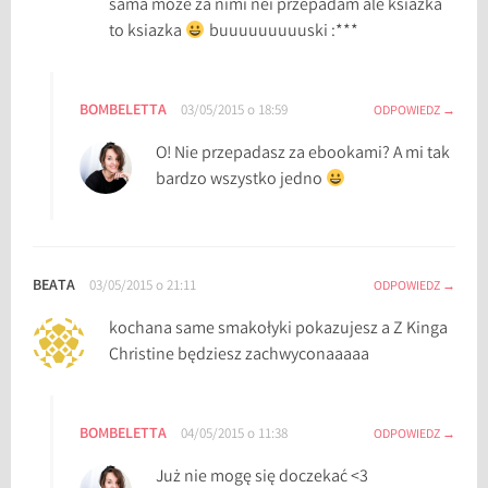
sama moze za nimi nei przepadam ale ksiazka
to ksiazka
buuuuuuuuuski :***
BOMBELETTA
03/05/2015 o 18:59
ODPOWIEDZ
O! Nie przepadasz za ebookami? A mi tak
bardzo wszystko jedno
BEATA
03/05/2015 o 21:11
ODPOWIEDZ
kochana same smakołyki pokazujesz a Z Kinga
Christine będziesz zachwyconaaaaa
BOMBELETTA
04/05/2015 o 11:38
ODPOWIEDZ
Już nie mogę się doczekać <3