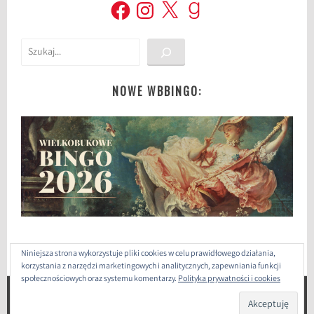
Facebook
Instagram
X
Goodreads
Szukaj
NOWE WBBINGO:
Niniejsza strona wykorzystuje pliki cookies w celu prawidłowego działania,
korzystania z narzędzi marketingowych i analitycznych, zapewniania funkcji
społecznościowych oraz systemu komentarzy.
Polityka prywatności i cookies
ZAPROJEKTOWANE PRZEZ: WORDPRESS
|
THEME: SELA
BY
WORDPRESS.COM
.