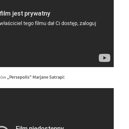
żków
„Persepolis” Marjane Satrapi: