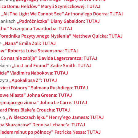
ica Domu Helclów” Maryli Szymiczkowej: TUTAJ
„All The Light We Cannot See” Anthony’ego Doerra: TUTAJ
zankach
„Podróżniczka” Diany Gabaldon: TUTAJ
chu” Szczepana Twardocha: TUTAJ
Poradniku Pozytywnego Myślenia” Matthew Quicka: TUTAJ
e
„Nana” Emila Zoli: TUTAJ
w” Roberta Luisa Stevensona: TUTAJ
„Co nas nie zabije” Davida Lagercrantza: TUTAJ
Okiem
„Lost and Found” Zadie Smith: TUTAJ
icie” Vladimira Nabokova: TUTAJ
Czyta
„Apokalipsa Z”: TUTAJ
zieci Północy” Salmana Rushdiego: TUTAJ
rowe Miasta” Johna Greena: TUTAJ
ejmującego zimna” Johna Le Carre: TUTAJ
rd Pines Blake’a Croucha: TUTAJ
k o
„W kleszczach lęku” Henry’ego Jamesa: TUTAJ
a Skazańców” Dennisa Lehane’a: TUTAJ
iedem minut po północy” Patricka Nessa: TUTAJ