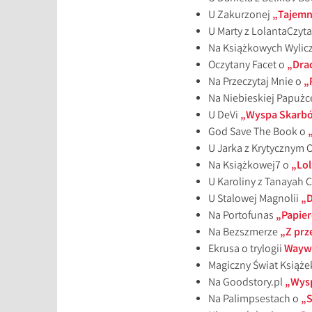
U Zakurzonej
„Tajemn
U Marty z LolantaCzyta
Na Książkowych Wylic
Oczytany Facet o
„Dra
Na Przeczytaj Mnie o
„
Na Niebieskiej Papużc
U DeVi
„Wyspa Skarbó
God Save The Book o
U Jarka z Krytycznym 
Na Książkowej7 o
„Lol
U Karoliny z Tanayah 
U Stalowej Magnolii
„D
Na Portofunas
„Papie
Na Bezszmerze
„Z prz
Ekrusa o trylogii
Waywa
Magiczny Świat Książe
Na Goodstory.pl
„Wysp
Na Palimpsestach o
„S