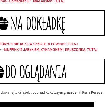
mie i Uprzedzeniu” Jane Austen: TUTAJ
KTÓRYCH NIE UCZĄ W SZKOLE, A POWINNI: TUTAJ
ka
MUFFINKI Z JABŁKIEM, CYNAMONEM I KRUSZONKĄ: TUTAJ
budowanej z Książek
„Lot nad kukułczym gniazdem” Kena Keseya: