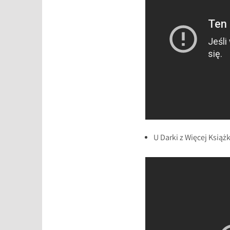
U Darki z Więcej Ksią