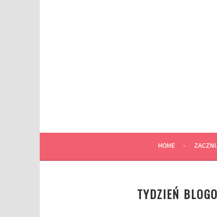
Przeskocz
do
wpisu
HOME
ZACZNI
TYDZIEŃ BLOG