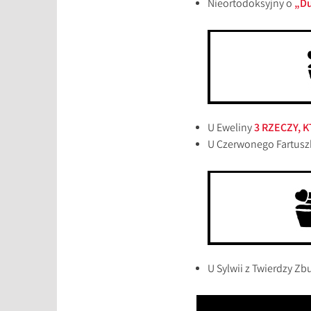
Nieortodoksyjny o
„Du
U Eweliny
3 RZECZY, 
U Czerwonego Fartusz
U Sylwii z Twierdzy Z