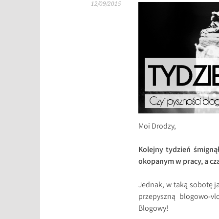
12/09/2015
Moi Drodzy,
Kolejny tydzień śmigną
okopanym w pracy, a cza
Jednak, w taką sobotę j
przepyszną blogowo-vlo
Blogowy!