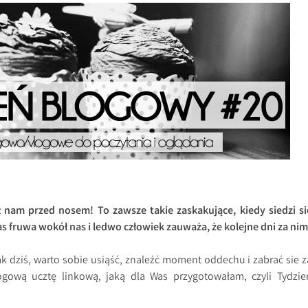
ł nam przed nosem! To zawsze takie zaskakujące, kiedy siedzi si
s fruwa wokół nas i ledwo człowiek zauważa, że kolejne dni za nim
ak dziś, warto sobie usiąść, znaleźć moment oddechu i zabrać sie z
gową ucztę linkową, jaką dla Was przygotowałam, czyli Tydzie