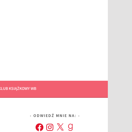
KLUB KSIĄŻKOWY WB
ODWIEDŹ MNIE NA:
Facebook
Instagram
X
Goodreads