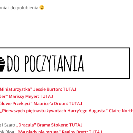
ania i do polubienia
Miniaturzystka” Jessie Burton: TUTAJ
der” Marissy Meyer: TUTAJ
ólowe Przeklęci” Maurice’a Druon: TUTAJ
„Pierwszych piętnastu żywotach Harry’ego Augusta” Claire North
 i Szaro
„Dracula” Brama Stokera: TUTAJ
ook Blog
„Bóg nigdy nie mruga” Reginy Brett: TUTAJ