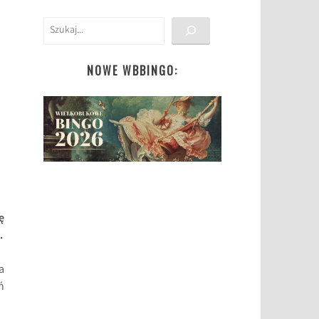
Szukaj
NOWE WBBINGO:
ę
.
a
ń