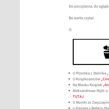
Do poczytania, do ogląd
Bo warto czytać.
O.
U Przemka z 3telnika
„
U Książkożerców
„Cin
Na Blasku Książek
„Kr
Aleksandrowe Myśli o
TUTAJ
U Moniki ze Zwyczajnie
U Daniela z Belikov B