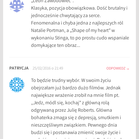
„Leon Zawodowiec”.
Klasyka, pozycja obowiązkowa. Dość brutalny i
jednocześnie chwytający za serce.
Fenomenalna i chyba jedna z najlepszych ról
Natalie Portman, a „Shape of my heart” w
wykonaniu Stinga, to po prostu cudo wspaniale
domykające ten obraz…
PATRYCJA
25/02/2016 o 21:49
ODPOWIEDZ
To będzie trudny wybór. W swoim życiu
obejrzałam już bardzo dużo filmów. Jednak
największe wrażenie zrobił na mnie film pt.
,,Jedz, módl się, kochaj” z główną rolą
odgrywaną przez Julię Roberts. Główna
bohaterka zmaga się z depresją, smutkiem i
nieszczęśliwym związkiem. Pewnego dnia
budzi się i postanawia zmienić swoje życie i