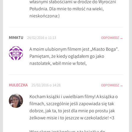
własnymi słabościami w drodze do Wyroczni
Południa. Dla mnie to miłość na wieki,
nieskończona:)
MIMATU
24/02/2016 o 11:13
ODPOWIEDZ
A moim ulubionym filmem jest „Miasto Boga”.
Pamiętam, że kiedy oglądałem go jako
nastolatek, wbił mnie w fotel,
HULECZKA
25/02/2016 o 14:28
ODPOWIEDZ
Kocham książki i uwielbiam filmy! A książka o
filmach, szczególnie jeśli zapowiada się tak
dobrze, jak ta, to jest dla mnie po prostu jak
żelkowe misie i to jeszcze w czekoladzie! <3