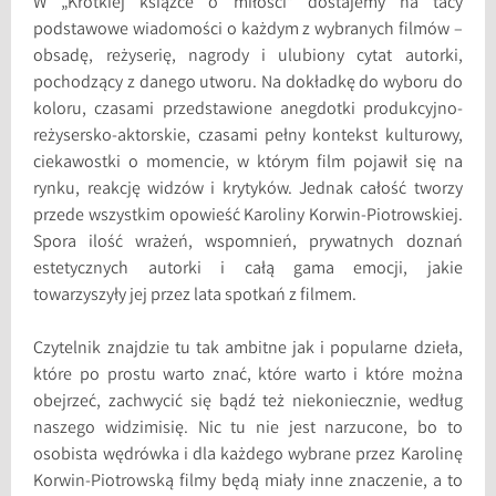
W „Krótkiej książce o miłości” dostajemy na tacy
podstawowe wiadomości o każdym z wybranych filmów –
obsadę, reżyserię, nagrody i ulubiony cytat autorki,
pochodzący z danego utworu. Na dokładkę do wyboru do
koloru, czasami przedstawione anegdotki produkcyjno-
reżysersko-aktorskie, czasami pełny kontekst kulturowy,
ciekawostki o momencie, w którym film pojawił się na
rynku, reakcję widzów i krytyków. Jednak całość tworzy
przede wszystkim opowieść Karoliny Korwin-Piotrowskiej.
Spora ilość wrażeń, wspomnień, prywatnych doznań
estetycznych autorki i całą gama emocji, jakie
towarzyszyły jej przez lata spotkań z filmem.
Czytelnik znajdzie tu tak ambitne jak i popularne dzieła,
które po prostu warto znać, które warto i które można
obejrzeć, zachwycić się bądź też niekoniecznie, według
naszego widzimisię. Nic tu nie jest narzucone, bo to
osobista wędrówka i dla każdego wybrane przez Karolinę
Korwin-Piotrowską filmy będą miały inne znaczenie, a to