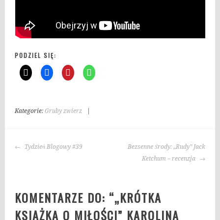
PODZIEL SIĘ:
Kategorie:
Gruby zwierz
|
T
a
g
NAWIGACJA
i
Tydzień Blogowy #39
Bezsenne Środy: „Rudy” Jack
WPISU
:
Ketchum – recenzja
K
a
KOMENTARZE DO: “
„KRÓTKA
r
o
KSIĄŻKA O MIŁOŚCI” KAROLINA
l