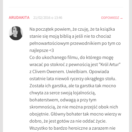
k
a
,
ARUDAKITA
21/02/2016 o 13:46
ODPOWIEDZ
K
Na początek powiem, że czuję, że ta książka
r
stanie się moją biblią a jeśli nie to chociaż
ó
pełnowartościowym przewodnikiem po tym co
t
najlepsze <3
k
Co do ukochanego filmu, do którego mogę
a
wracać po stokroć z pewnością jest "Król Artur"
k
z Clivem Owenem. Uwielbiam. Opowiada
s
ostatnie lata niewoli rycerzy okrągłego stołu.
i
Została ich garstka, ale ta garstka tak mocno
ą
chwyta za serce swoją lojalnością,
ż
bohaterstwem, odwagą a przy tym
k
skromnością, że nie można przejść obok nich
a
obojętnie. Główny bohater tak mocno wierzy w
o
dobro, że jest gotów za nie oddać życie.
m
Wszystko to bardzo heroiczne a zarazem nie
i