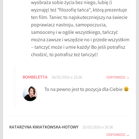
wyobraża sobie życia bez niego, lubię (i
wyznaję) też "filozofię tańca", którą prezentuje
ten film. Taniec to najskuteczniejszy na świecie
poprawiacz nastroju, samopoczucia,
samooceny i w ogóle wszystkiego, tańczyć
można zawsze i wszędzie no i przede wszystkim
– tańczyć może i umie każdy! Bo jeśli potrafisz
chodzić, to potrafisz też tańczyć!
BOMBELETTA
26/02/2016 o 15:26
ODPOWIEDZ
To na pewno jest to pozycja dla Ciebie
KATARZYNA KWIATKOWSKA-HOTOWY
25/02/2016 o 20:36
ODPOWIEDZ