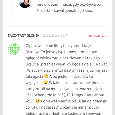
mrok i determinacja, gdy przybywa po
Mozarta – kawał genialnego kina.
ZACZYTANY GLONEK
22/02/2016 o 00:07
ODPOWIEDZ
Olga, uwielbiam filmy muzyczne. I bajki
Disneya. To jedyny typ filmów, które mogę
oglądać wielokrotnie bez ziewania i takiego
uczucia „przecież wiem, co będzie dalej”. Nawet
„Władca Pierścieni” za nastym razem już nie jest
taki epicki
Albo jestem nieczuła w tym
względzie
W takim razie widocznie filmem,
który zrobił na mnie największe wrażenie jest
„Zakochana złośnica” („10 Things I Hate About
You”)
Ponieważ wiernie od 10 lat oglądam go
co roku i nadal zachwycam się minami Julii
Stiles i razem z Heathem Ledgerem śpiewam