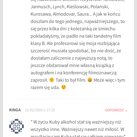
w
Jarmusch, Lynch, Kieślowski, Polański,
i
Kurosawa, Almodovar, Saura… A jak w końcu
a
doszłam do tego jednego, najważniejszego, to
t
się przez kilka dni z koleżanką ze śmiechu
o
pokładałyśmy, że padło na taki tandetny film
w
klasy B. Ale profesorowi się moja rozbijająca
e
szczerość musiała spodobać, bo nie dość, że
k
dostałam zaliczenie z najwyższą notą, to
i
jeszcze obdarował mnie własną książką z
n
autografem i na konferencję filmoznawczą
o
zaprosił.
Taki to był film.
Może więc i tym
razem się uda.
KINGA
21/02/2016 o 17:16
ODPOWIEDZ
” W życiu Kuby alkohol stał się ważniejszy niż
wszystko inne. Ważniejszy nawet niż miłość. W