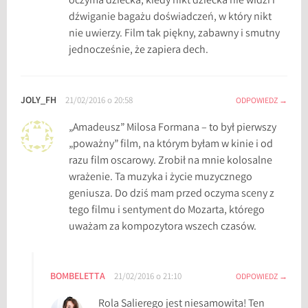
oczyma dziecka, kiedy nikt dziecka nie widzi i
dźwiganie bagażu doświadczeń, w który nikt
nie uwierzy. Film tak piękny, zabawny i smutny
jednocześnie, że zapiera dech.
JOLY_FH
21/02/2016 o 20:58
ODPOWIEDZ
„Amadeusz” Milosa Formana – to był pierwszy
„poważny” film, na którym byłam w kinie i od
razu film oscarowy. Zrobił na mnie kolosalne
wrażenie. Ta muzyka i życie muzycznego
geniusza. Do dziś mam przed oczyma sceny z
tego filmu i sentyment do Mozarta, którego
uważam za kompozytora wszech czasów.
BOMBELETTA
21/02/2016 o 21:10
ODPOWIEDZ
Rola Salierego jest niesamowita! Ten