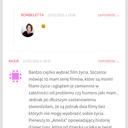
w
y
BOMBELETTA
23/02/2016 o 19:56
ODPOWIEDZ
,
n
a
j
l
e
p
KASIA
21/02/2016 o 16:42
ODPOWIEDZ
s
Bardzo ciężko wybrać film życia. Szczerze
z
mówiąc to mam serię filmów, które są moimi
e
filami życia i oglądam je zamiennie w
f
zależności od problemu czy humoru jaki mam…
i
Jednak po dłuższym zastanowieniu
l
stwierdziłam, że są jednak dwa filmy bez
m
których nie mogę wyobrazić sobie życia.
y
Pierwszy to „Amelia” opowiadający historię
,
dziewczyny, która od dziecka ucieka w świat