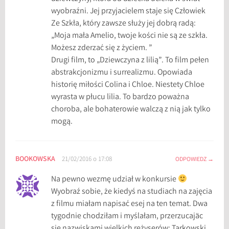
p
wyobraźni. Jej przyjacielem staje się Człowiek
r
Ze Szkła, który zawsze służy jej dobrą radą:
z
„Moja mała Amelio, twoje kości nie są ze szkła.
e
Możesz zderzać się z życiem. ”
w
Drugi film, to „Dziewczyna z lilią”. To film pełen
o
abstrakcjonizmu i surrealizmu. Opowiada
d
historię miłości Colina i Chloe. Niestety Chloe
n
wyrasta w płucu lilia. To bardzo poważna
i
choroba, ale bohaterowie walczą z nią jak tylko
k
mogą.
f
i
l
BOOKOWSKA
21/02/2016 o 17:08
ODPOWIEDZ
m
o
Na pewno wezmę udział w konkursie
w
Wyobraź sobie, że kiedyś na studiach na zajęcia
y
z filmu miałam napisać esej na ten temat. Dwa
,
tygodnie chodziłam i myślałam, przerzucajäc
ś
się nazwiskami wielkich reżyserów: Tarkowski,