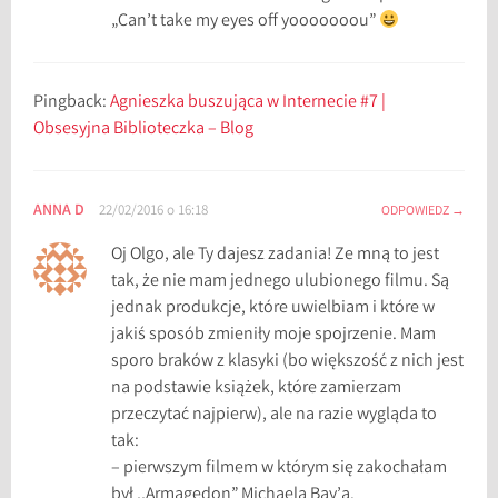
„Can’t take my eyes off yooooooou”
Pingback:
Agnieszka buszująca w Internecie #7 |
Obsesyjna Biblioteczka – Blog
ANNA D
22/02/2016 o 16:18
ODPOWIEDZ
Oj Olgo, ale Ty dajesz zadania! Ze mną to jest
tak, że nie mam jednego ulubionego filmu. Są
jednak produkcje, które uwielbiam i które w
jakiś sposób zmieniły moje spojrzenie. Mam
sporo braków z klasyki (bo większość z nich jest
na podstawie książek, które zamierzam
przeczytać najpierw), ale na razie wygląda to
tak:
– pierwszym filmem w którym się zakochałam
był ,,Armagedon” Michaela Bay’a.