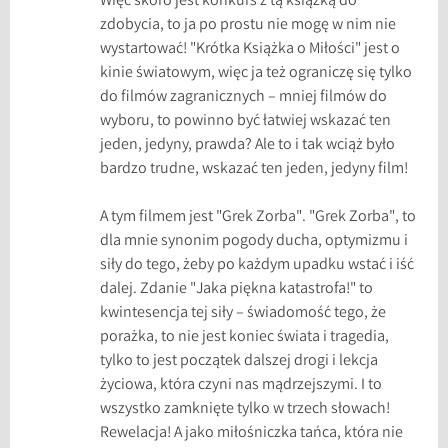
Więc skoro jest konkurs z tą książką do
zdobycia, to ja po prostu nie mogę w nim nie
wystartować! "Krótka Książka o Miłości" jest o
kinie światowym, więc ja też ograniczę się tylko
do filmów zagranicznych – mniej filmów do
wyboru, to powinno być łatwiej wskazać ten
jeden, jedyny, prawda? Ale to i tak wciąż było
bardzo trudne, wskazać ten jeden, jedyny film!
A tym filmem jest "Grek Zorba". "Grek Zorba", to
dla mnie synonim pogody ducha, optymizmu i
siły do tego, żeby po każdym upadku wstać i iść
dalej. Zdanie "Jaka piękna katastrofa!" to
kwintesencja tej siły – świadomość tego, że
porażka, to nie jest koniec świata i tragedia,
tylko to jest początek dalszej drogi i lekcja
życiowa, która czyni nas mądrzejszymi. I to
wszystko zamknięte tylko w trzech słowach!
Rewelacja! A jako miłośniczka tańca, która nie