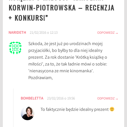
KORWIN-PIOTROWSKA – RECENZJA
i
n
+ KONKURS!
”
a
K
NARIDETH
21/02/2016 o 12:13
o
ODPOWIEDZ
r
Szkoda, że jest już po urodzinach mojej
w
przyjaciółki, bo byłby to dla niej idealny
i
prezent. Za rok dostanie 'Krótką książkę o
n
miłości’, za to, że tak ładnie mówi o sobie:
-
'nienasycona ze mnie kinomanka’.
P
Pozdrawiam,
i
o
t
BOMBELETTA
23/02/2016 o 19:56
ODPOWIEDZ
r
o
To faktycznie będzie idealny prezent
w
s