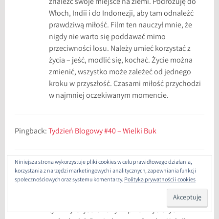
znaleźć swoje miejsce na ziemi. Podróżuję do
Włoch, Indii i do Indonezji, aby tam odnaleźć
prawdziwą miłość. Film ten nauczył mnie, że
nigdy nie warto się poddawać mimo
przeciwności losu. Należy umieć korzystać z
życia – jeść, modlić się, kochać. Życie można
zmienić, wszystko może zależeć od jednego
kroku w przyszłość. Czasami miłość przychodzi
w najmniej oczekiwanym momencie.
Pingback:
Tydzień Blogowy #40 – Wielki Buk
Niniejsza strona wykorzystuje pliki cookies w celu prawidłowego działania,
CHRISTIAN CIEŚLAK
27/02/2016 o 18:47
ODPOWIEDZ
korzystania z narzędzi marketingowych i analitycznych, zapewniania funkcji
społecznościowych oraz systemu komentarzy.
Polityka prywatności i cookies
Jest wiele filmów, które uważam za istotne w
moim dotychczasowym życiu. Jednak, poza
tymi wyreżyserowanymi przez wybitnych