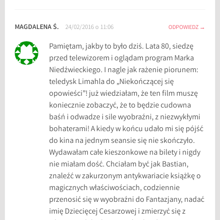
MAGDALENA Ś.
24/02/2016 o 11:06
ODPOWIEDZ
Pamiętam, jakby to było dziś. Lata 80, siedzę
przed telewizorem i oglądam program Marka
Niedźwieckiego. I nagle jak rażenie piorunem:
teledysk Limahla do „Niekończącej się
opowieści”! już wiedziałam, że ten film muszę
koniecznie zobaczyć, że to będzie cudowna
baśń i odwadze i sile wyobraźni, z niezwykłymi
bohaterami! A kiedy w końcu udało mi się pójść
do kina na jednym seansie się nie skończyło.
Wydawałam całe kieszonkowe na bilety i nigdy
nie miałam dość. Chciałam być jak Bastian,
znaleźć w zakurzonym antykwariacie książkę o
magicznych właściwościach, codziennie
przenosić się w wyobraźni do Fantazjany, nadać
imię Dziecięcej Cesarzowej i zmierzyć się z