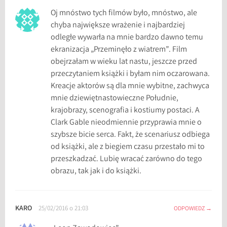
Oj mnóstwo tych filmów było, mnóstwo, ale
chyba największe wrażenie i najbardziej
odległe wywarła na mnie bardzo dawno temu
ekranizacja „Przeminęło z wiatrem”. Film
obejrzałam w wieku lat nastu, jeszcze przed
przeczytaniem książki i byłam nim oczarowana.
Kreacje aktorów są dla mnie wybitne, zachwyca
mnie dziewiętnastowieczne Południe,
krajobrazy, scenografia i kostiumy postaci. A
Clark Gable nieodmiennie przyprawia mnie o
szybsze bicie serca. Fakt, że scenariusz odbiega
od książki, ale z biegiem czasu przestało mi to
przeszkadzać. Lubię wracać zarówno do tego
obrazu, tak jak i do książki.
KARO
25/02/2016 o 21:03
ODPOWIEDZ