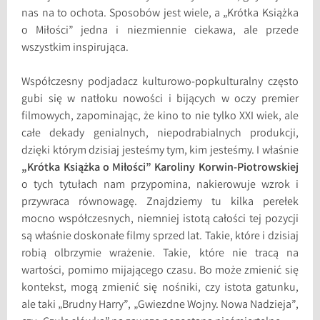
nas na to ochota. Sposobów jest wiele, a „Krótka Książka
o Miłości” jedna i niezmiennie ciekawa, ale przede
wszystkim inspirująca.
Współczesny podjadacz kulturowo-popkulturalny często
gubi się w natłoku nowości i bijących w oczy premier
filmowych, zapominając, że kino to nie tylko XXI wiek, ale
całe dekady genialnych, niepodrabialnych produkcji,
dzięki którym dzisiaj jesteśmy tym, kim jesteśmy. I właśnie
„Krótka Książka o Miłości”
Karoliny Korwin-Piotrowskiej
o tych tytułach nam przypomina, nakierowuje wzrok i
przywraca równowagę. Znajdziemy tu kilka perełek
mocno współczesnych, niemniej istotą całości tej pozycji
są właśnie doskonałe filmy sprzed lat. Takie, które i dzisiaj
robią olbrzymie wrażenie. Takie, które nie tracą na
wartości, pomimo mijającego czasu. Bo może zmienić się
kontekst, mogą zmienić się nośniki, czy istota gatunku,
ale taki „Brudny Harry”, „Gwiezdne Wojny. Nowa Nadzieja”,