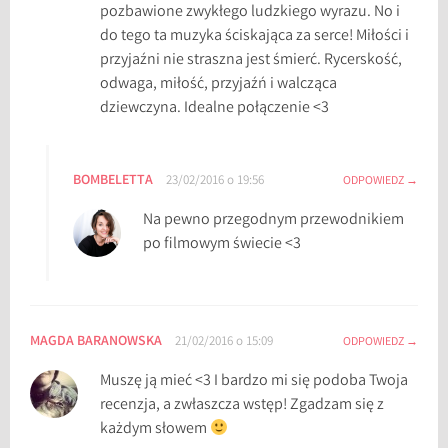
pozbawione zwykłego ludzkiego wyrazu. No i
ł
do tego ta muzyka ściskająca za serce! Miłości i
o
przyjaźni nie straszna jest śmierć. Rycerskość,
ś
odwaga, miłość, przyjaźń i walcząca
c
dziewczyna. Idealne połączenie <3
i
,
l
BOMBELETTA
e
23/02/2016 o 19:56
ODPOWIEDZ
k
Na pewno przegodnym przewodnikiem
s
po filmowym świecie <3
y
k
o
n
MAGDA BARANOWSKA
21/02/2016 o 15:09
ODPOWIEDZ
f
i
Muszę ją mieć <3 I bardzo mi się podoba Twoja
l
recenzja, a zwłaszcza wstęp! Zgadzam się z
m
każdym słowem
o