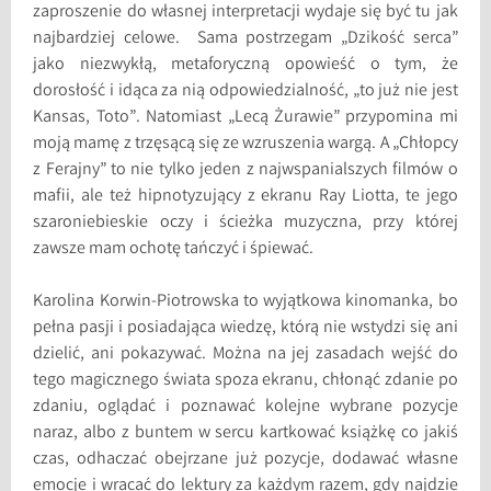
zaproszenie do własnej interpretacji wydaje się być tu jak
najbardziej celowe. Sama postrzegam „Dzikość serca”
jako niezwykłą, metaforyczną opowieść o tym, że
dorosłość i idąca za nią odpowiedzialność, „to już nie jest
Kansas, Toto”. Natomiast „Lecą Żurawie” przypomina mi
moją mamę z trzęsącą się ze wzruszenia wargą. A „Chłopcy
z Ferajny” to nie tylko jeden z najwspanialszych filmów o
mafii, ale też hipnotyzujący z ekranu Ray Liotta, te jego
szaroniebieskie oczy i ścieżka muzyczna, przy której
zawsze mam ochotę tańczyć i śpiewać.
Karolina Korwin-Piotrowska to wyjątkowa kinomanka, bo
pełna pasji i posiadająca wiedzę, którą nie wstydzi się ani
dzielić, ani pokazywać. Można na jej zasadach wejść do
tego magicznego świata spoza ekranu, chłonąć zdanie po
zdaniu, oglądać i poznawać kolejne wybrane pozycje
naraz, albo z buntem w sercu kartkować książkę co jakiś
czas, odhaczać obejrzane już pozycje, dodawać własne
emocje i wracać do lektury za każdym razem, gdy najdzie