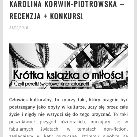
KAROLINA KORWIN-PIOTROWSKA –
RECENZJA + KONKURS!
21/02/2016
Człowiek kulturalny, to znaczy taki, który pragnie być
postrzegany jako obyty w kulturze, uczy się przez całe
życie i nigdy nie wstydzi się do tego przyznać.
To taki
poszukiwacz przygód różnorakich, nurzający się w
fabularnych światach, w tematach non-fiction,
zaglądający w kąty muzyczne, któremu nieobce są