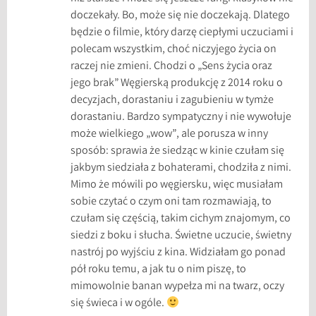
doczekały. Bo, może się nie doczekają. Dlatego
będzie o filmie, który darzę ciepłymi uczuciami i
polecam wszystkim, choć niczyjego życia on
raczej nie zmieni. Chodzi o „Sens życia oraz
jego brak” Węgierską produkcję z 2014 roku o
decyzjach, dorastaniu i zagubieniu w tymże
dorastaniu. Bardzo sympatyczny i nie wywołuje
może wielkiego „wow”, ale porusza w inny
sposób: sprawia że siedząc w kinie czułam się
jakbym siedziała z bohaterami, chodziła z nimi.
Mimo że mówili po węgiersku, więc musiałam
sobie czytać o czym oni tam rozmawiają, to
czułam się częścią, takim cichym znajomym, co
siedzi z boku i słucha. Świetne uczucie, świetny
nastrój po wyjściu z kina. Widziałam go ponad
pół roku temu, a jak tu o nim piszę, to
mimowolnie banan wypełza mi na twarz, oczy
się świeca i w ogóle.