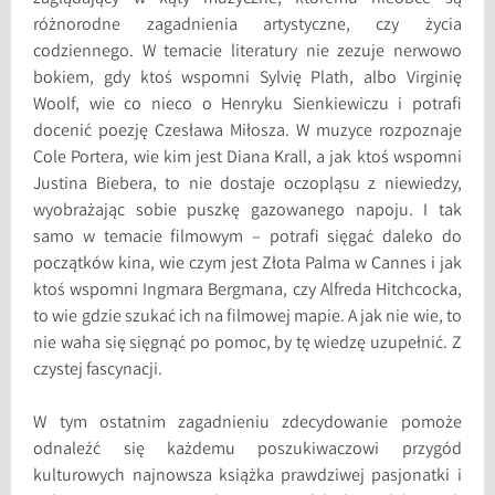
różnorodne zagadnienia artystyczne, czy życia
codziennego. W temacie literatury nie zezuje nerwowo
bokiem, gdy ktoś wspomni Sylvię Plath, albo Virginię
Woolf, wie co nieco o Henryku Sienkiewiczu i potrafi
docenić poezję Czesława Miłosza. W muzyce rozpoznaje
Cole Portera, wie kim jest Diana Krall, a jak ktoś wspomni
Justina Biebera, to nie dostaje oczopląsu z niewiedzy,
wyobrażając sobie puszkę gazowanego napoju. I tak
samo w temacie filmowym – potrafi sięgać daleko do
początków kina, wie czym jest Złota Palma w Cannes i jak
ktoś wspomni Ingmara Bergmana, czy Alfreda Hitchcocka,
to wie gdzie szukać ich na filmowej mapie. A jak nie wie, to
nie waha się sięgnąć po pomoc, by tę wiedzę uzupełnić. Z
czystej fascynacji.
W tym ostatnim zagadnieniu zdecydowanie pomoże
odnaleźć się każdemu poszukiwaczowi przygód
kulturowych najnowsza książka prawdziwej pasjonatki i