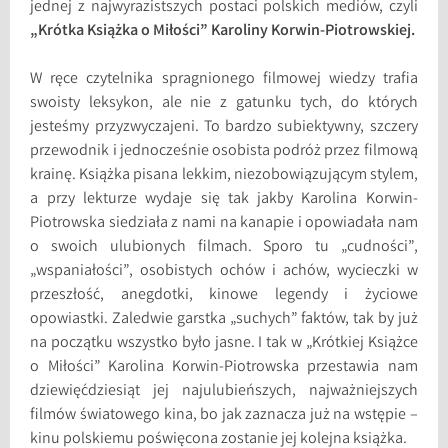
jednej z najwyrazistszych postaci polskich mediów, czyli
„Krótka Książka o Miłości” Karoliny Korwin-Piotrowskiej.
W ręce czytelnika spragnionego filmowej wiedzy trafia
swoisty leksykon, ale nie z gatunku tych, do których
jesteśmy przyzwyczajeni. To bardzo subiektywny, szczery
przewodnik i jednocześnie osobista podróż przez filmową
krainę. Książka pisana lekkim, niezobowiązującym stylem,
a przy lekturze wydaje się tak jakby Karolina Korwin-
Piotrowska siedziała z nami na kanapie i opowiadała nam
o swoich ulubionych filmach. Sporo tu „cudności”,
„wspaniałości”, osobistych ochów i achów, wycieczki w
przeszłość, anegdotki, kinowe legendy i życiowe
opowiastki. Zaledwie garstka „suchych” faktów, tak by już
na początku wszystko było jasne. I tak w „Krótkiej Książce
o Miłości” Karolina Korwin-Piotrowska przestawia nam
dziewięćdziesiąt jej najulubieńszych, najważniejszych
filmów światowego kina, bo jak zaznacza już na wstępie –
kinu polskiemu poświęcona zostanie jej kolejna książka.