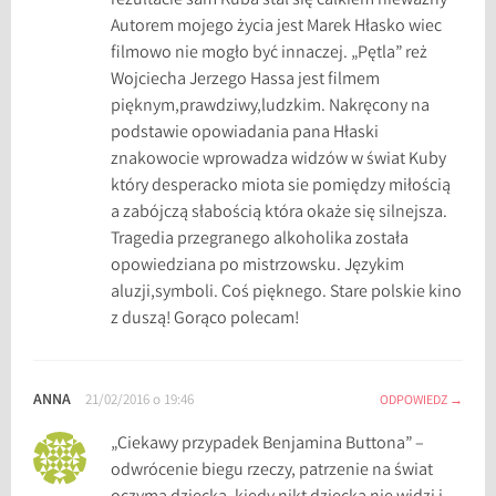
rezultacie sam Kuba stał się całkiem nieważny”
Autorem mojego życia jest Marek Hłasko wiec
filmowo nie mogło być innaczej. „Pętla” reż
Wojciecha Jerzego Hassa jest filmem
pięknym,prawdziwy,ludzkim. Nakręcony na
podstawie opowiadania pana Hłaski
znakowocie wprowadza widzów w świat Kuby
który desperacko miota sie pomiędzy miłością
a zabójczą słabością która okaże się silnejsza.
Tragedia przegranego alkoholika została
opowiedziana po mistrzowsku. Językim
aluzji,symboli. Coś pięknego. Stare polskie kino
z duszą! Gorąco polecam!
ANNA
21/02/2016 o 19:46
ODPOWIEDZ
„Ciekawy przypadek Benjamina Buttona” –
odwrócenie biegu rzeczy, patrzenie na świat