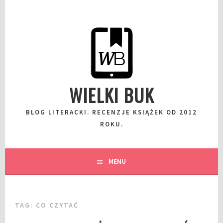
Przeskocz
do
wpisu
WIELKI BUK
BLOG LITERACKI. RECENZJE KSIĄŻEK OD 2012
ROKU.
MENU
TAG:
CO CZYTAĆ