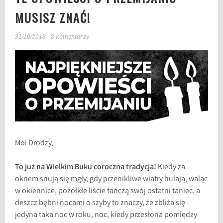
MUSISZ ZNAĆ!
31/10/2018
8 komentarzy
Moi Drodzy,
To już na Wielkim Buku coroczna tradycja!
Kiedy za
oknem snują się mgły, gdy przenikliwe wiatry hulają, waląc
w okiennice, pożółkłe liście tańczą swój ostatni taniec, a
deszcz bębni nocami o szyby to znaczy, że zbliża się
jedyna taka noc w roku, noc, kiedy przesłona pomiędzy