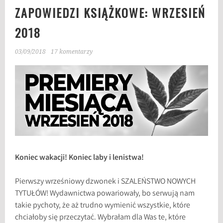
ZAPOWIEDZI KSIĄŻKOWE: WRZESIEŃ
2018
03/09/2018
17 komentarzy
Koniec wakacji! Koniec laby i lenistwa!
Pierwszy wrześniowy dzwonek i SZALEŃSTWO NOWYCH
TYTUŁÓW! Wydawnictwa powariowały, bo serwują nam
takie pychoty, że aż trudno wymienić wszystkie, które
chciałoby się przeczytać. Wybrałam dla Was te, które