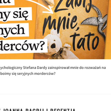
sychologiczny Stefana Dardy zainspirował mnie do rozważań na
o boimy się seryjnych morderców?