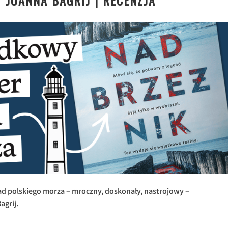
 JOANNA BAGRIJ | RECENZJA
d polskiego morza – mroczny, doskonały, nastrojowy –
agrij.