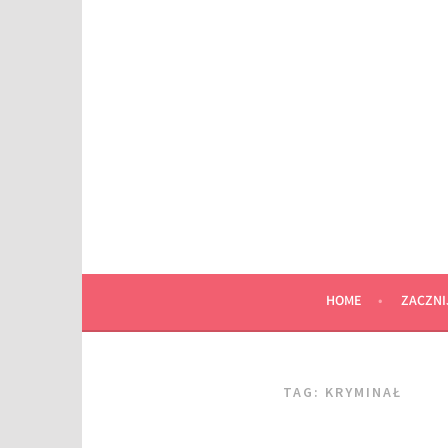
Przeskocz
do
wpisu
HOME
ZACZNI
TAG:
KRYMINAŁ