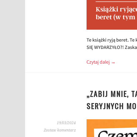
Te książki ryją beret. T
SIĘ WYDARZYŁO?! Zaskaku
Czytaj dalej
→
„ZABIJ MNIE, 
SERYJNYCH M
19/03/2024
Zostaw komentarz