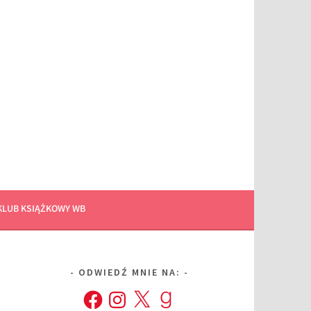
KLUB KSIĄŻKOWY WB
ODWIEDŹ MNIE NA:
Facebook
Instagram
X
Goodreads