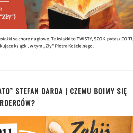
e książki są chore na głowę. Te książki to TWISTY, SZOK, pytasz CO T
jące książki, w tym „Zły” Piotra Kościelnego.
TATO” STEFAN DARDA | CZEMU BOIMY SIĘ
ORDERCÓW?