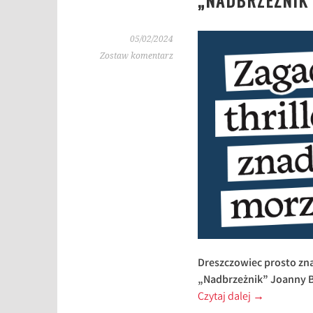
„NADBRZEŻNIK”
05/02/2024
Zostaw komentarz
Dreszczowiec prosto zna
„Nadbrzeżnik” Joanny B
Czytaj dalej
→