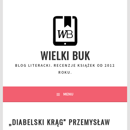
Przeskocz
do
wpisu
WIELKI BUK
BLOG LITERACKI. RECENZJE KSIĄŻEK OD 2012
ROKU.
MENU
„DIABELSKI KRĄG” PRZEMYSŁAW