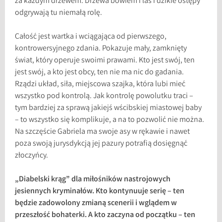
za każdym drzewem. Drzewa bowiem i las i dzikie ostępy
odgrywają tu niemałą rolę.
Całość jest wartka i wciągająca od pierwszego,
kontrowersyjnego zdania. Pokazuje mały, zamknięty
świat, który operuje swoimi prawami. Kto jest swój, ten
jest swój, a kto jest obcy, ten nie ma nic do gadania.
Rządzi układ, siła, miejscowa szajka, która lubi mieć
wszystko pod kontrolą. Jak kontrolę powolutku traci –
tym bardziej za sprawą jakiejś wścibskiej miastowej baby
– to wszystko się komplikuje, a na to pozwolić nie można.
Na szczęście Gabriela ma swoje asy w rękawie i nawet
poza swoją jurysdykcją jej pazury potrafią dosięgnąć
złoczyńcy.
„Diabelski krąg” dla miłośników nastrojowych
jesiennych kryminałów. Kto kontynuuje serię – ten
będzie zadowolony zmianą scenerii i wglądem w
przeszłość bohaterki. A kto zaczyna od początku – ten