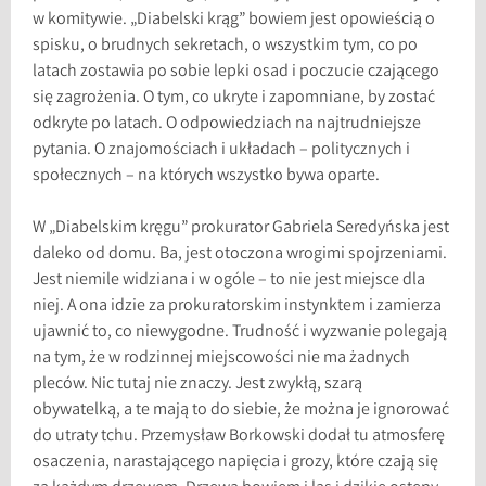
w komitywie. „Diabelski krąg” bowiem jest opowieścią o
spisku, o brudnych sekretach, o wszystkim tym, co po
latach zostawia po sobie lepki osad i poczucie czającego
się zagrożenia. O tym, co ukryte i zapomniane, by zostać
odkryte po latach. O odpowiedziach na najtrudniejsze
pytania. O znajomościach i układach – politycznych i
społecznych – na których wszystko bywa oparte.
W „Diabelskim kręgu” prokurator Gabriela Seredyńska jest
daleko od domu. Ba, jest otoczona wrogimi spojrzeniami.
Jest niemile widziana i w ogóle – to nie jest miejsce dla
niej. A ona idzie za prokuratorskim instynktem i zamierza
ujawnić to, co niewygodne. Trudność i wyzwanie polegają
na tym, że w rodzinnej miejscowości nie ma żadnych
pleców. Nic tutaj nie znaczy. Jest zwykłą, szarą
obywatelką, a te mają to do siebie, że można je ignorować
do utraty tchu. Przemysław Borkowski dodał tu atmosferę
osaczenia, narastającego napięcia i grozy, które czają się