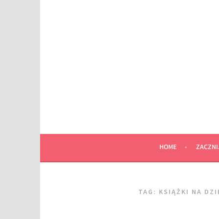
Przeskocz
do
wpisu
HOME
ZACZNI
TAG:
KSIĄŻKI NA DZ