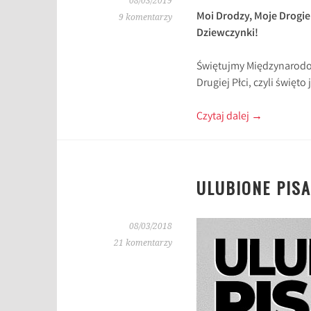
08/03/2019
Moi Drodzy, Moje Drogie
9 komentarzy
Dziewczynki!
Świętujmy Międzynarodow
Drugiej Płci, czyli święt
Czytaj dalej
→
ULUBIONE PISA
08/03/2018
21 komentarzy