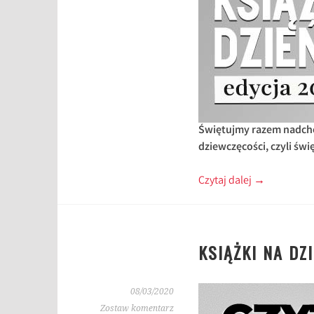
Świętujmy razem nadcho
dziewczęcości, czyli świ
Czytaj dalej
→
KSIĄŻKI NA DZ
08/03/2020
Zostaw komentarz