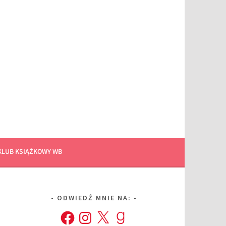
KLUB KSIĄŻKOWY WB
ODWIEDŹ MNIE NA:
Facebook
Instagram
X
Goodreads