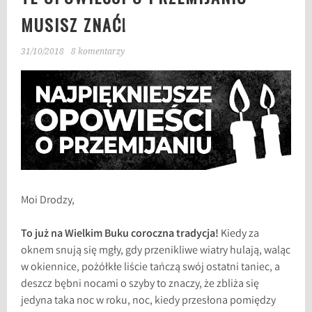
MUSISZ ZNAĆ!
31/10/2018
8 komentarzy
Moi Drodzy,
To już na Wielkim Buku coroczna tradycja!
Kiedy za
oknem snują się mgły, gdy przenikliwe wiatry hulają, waląc
w okiennice, pożółkłe liście tańczą swój ostatni taniec, a
deszcz bębni nocami o szyby to znaczy, że zbliża się
jedyna taka noc w roku, noc, kiedy przesłona pomiędzy