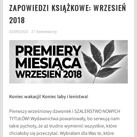
ZAPOWIEDZI KSIĄŻKOWE: WRZESIEŃ
2018
03/09/2018
17 komentarzy
Koniec wakacji! Koniec laby i lenistwa!
Pierwszy wrześniowy dzwonek i SZALEŃSTWO NOWYCH
TYTUŁÓW! Wydawnictwa powariowały, bo serwują nam
takie pychoty, że aż trudno wymienić wszystkie, które
chciałoby się przeczytać. Wybrałam dla Was te, które