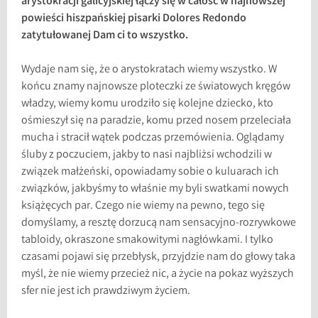
arystokracji galicyjskiej łączy się w całość w najnowszej
powieści hiszpańskiej pisarki Dolores Redondo
zatytułowanej Dam ci to wszystko.
Wydaje nam się, że o arystokratach wiemy wszystko. W
końcu znamy najnowsze ploteczki ze światowych kręgów
władzy, wiemy komu urodziło się kolejne dziecko, kto
ośmieszył się na paradzie, komu przed nosem przeleciała
mucha i stracił wątek podczas przemówienia. Oglądamy
śluby z poczuciem, jakby to nasi najbliżsi wchodzili w
związek małżeński, opowiadamy sobie o kuluarach ich
związków, jakbyśmy to właśnie my byli swatkami nowych
książęcych par. Czego nie wiemy na pewno, tego się
domyślamy, a resztę dorzucą nam sensacyjno-rozrywkowe
tabloidy, okraszone smakowitymi nagłówkami. I tylko
czasami pojawi się przebłysk, przyjdzie nam do głowy taka
myśl, że nie wiemy przecież nic, a życie na pokaz wyższych
sfer nie jest ich prawdziwym życiem.