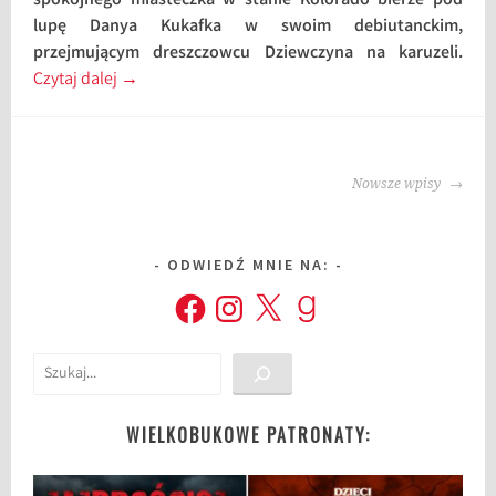
spokojnego miasteczka w stanie Kolorado bierze pod
lupę Danya Kukafka w swoim debiutanckim,
przejmującym dreszczowcu Dziewczyna na karuzeli.
Czytaj dalej
→
NAWIGACJA
Nowsze wpisy
WPISU
ODWIEDŹ MNIE NA:
Facebook
Instagram
X
Goodreads
Szukaj
WIELKOBUKOWE PATRONATY: