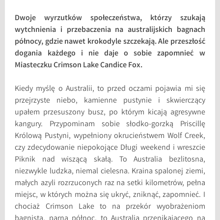
Dwoje wyrzutków społeczeństwa, którzy szukają
wytchnienia i przebaczenia na australijskich bagnach
północy, gdzie nawet krokodyle szczekają. Ale przeszłość
dogania każdego i nie daje o sobie zapomnieć w
Miasteczku Crimson Lake Candice Fox.
Kiedy myślę o Australii, to przed oczami pojawia mi się
przejrzyste niebo, kamienne pustynie i skwierczący
upałem przesuszony busz, po którym kicają agresywne
kangury. Przypominam sobie słodko-gorzką Priscillę
Królową Pustyni, wypełniony okrucieństwem Wolf Creek,
czy zdecydowanie niepokojące Długi weekend i wreszcie
Piknik nad wiszącą skałą. To Australia bezlitosna,
niezwykle ludzka, niemal cielesna. Kraina spalonej ziemi,
małych azyli rozrzuconych raz na setki kilometrów, pełna
miejsc, w których można się ukryć, zniknąć, zapomnieć. I
chociaż Crimson Lake to na przekór wyobrażeniom
bagnista, parna północ, to Australia przenikającego na