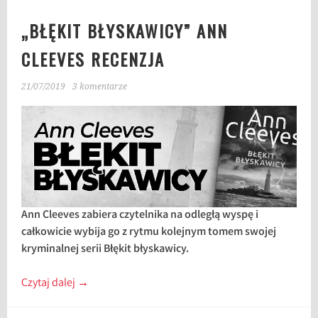
„BŁĘKIT BŁYSKAWICY” ANN
CLEEVES RECENZJA
21/07/2019
3 komentarze
Ann Cleeves zabiera czytelnika na odległą wyspę i
całkowicie wybija go z rytmu kolejnym tomem swojej
kryminalnej serii Błękit błyskawicy.
Czytaj dalej
→