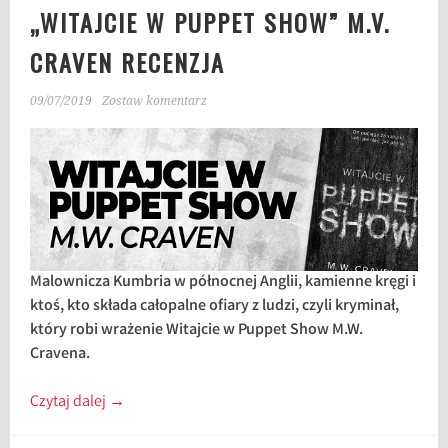
„WITAJCIE W PUPPET SHOW” M.V.
CRAVEN RECENZJA
09/07/2019
Zostaw komentarz
Malownicza Kumbria w północnej Anglii, kamienne kręgi i
ktoś, kto składa całopalne ofiary z ludzi, czyli kryminał,
który robi wrażenie Witajcie w Puppet Show M.W.
Cravena.
Czytaj dalej
→