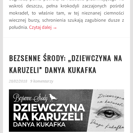
wskroś deszczu, pełna krokodyli zaczajonych pośród
mokradeł, to właśnie tam, w tej nieznanej ciemności
wiecznej burzy, schronienia szukają zagubione dusze z
południa.
Czytaj dalej
→
BEZSENNE ŚRODY: „DZIEWCZYNA NA
KARUZELI” DANYA KUKAFKA
28/02/2018
9 komentarzy