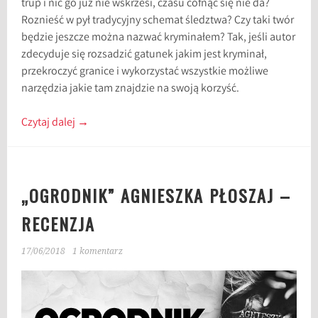
trup i nic go już nie wskrzesi, czasu cofnąć się nie da?
Roznieść w pył tradycyjny schemat śledztwa? Czy taki twór
będzie jeszcze można nazwać kryminałem? Tak, jeśli autor
zdecyduje się rozsadzić gatunek jakim jest kryminał,
przekroczyć granice i wykorzystać wszystkie możliwe
narzędzia jakie tam znajdzie na swoją korzyść.
Czytaj dalej
→
„OGRODNIK” AGNIESZKA PŁOSZAJ –
RECENZJA
17/06/2018
1 komentarz