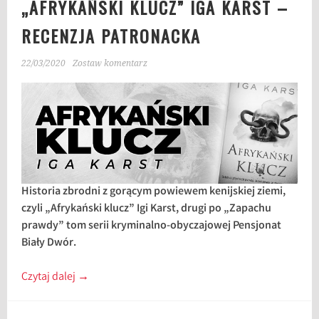
„AFRYKAŃSKI KLUCZ” IGA KARST –
RECENZJA PATRONACKA
22/03/2020
Zostaw komentarz
Historia zbrodni z gorącym powiewem kenijskiej ziemi,
czyli „Afrykański klucz” Igi Karst, drugi po „Zapachu
prawdy” tom serii kryminalno-obyczajowej Pensjonat
Biały Dwór.
Czytaj dalej
→