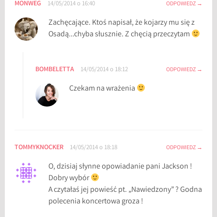
MONWEG
14/05/2014 o 16:40
ODPOWIEDZ
Zachęcające. Ktoś napisał, że kojarzy mu się z
Osadą…chyba słusznie. Z chęcią przeczytam
BOMBELETTA
14/05/2014 o 18:12
ODPOWIEDZ
Czekam na wrażenia
TOMMYKNOCKER
14/05/2014 o 18:18
ODPOWIEDZ
O, dzisiaj słynne opowiadanie pani Jackson !
Dobry wybór
A czytałaś jej powieść pt. „Nawiedzony” ? Godna
polecenia koncertowa groza !