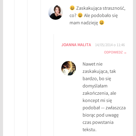
r
Zaskakująca straszność,
y
co?
Ale podobało się
mam nadzieję
JOANNA MALITA
14/05/2014 o 11:46
ODPOWIEDZ
Nawet nie
zaskakująca, tak
bardzo, bo się
domyślałam
zakończenia, ale
koncept mi się
podobał — zwłaszcza
biorąc pod uwagę
czas powstania
tekstu.