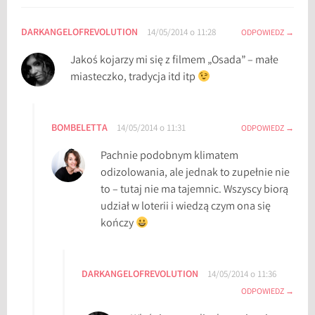
DARKANGELOFREVOLUTION
14/05/2014 o 11:28
ODPOWIEDZ
Jakoś kojarzy mi się z filmem „Osada” – małe
miasteczko, tradycja itd itp
BOMBELETTA
14/05/2014 o 11:31
ODPOWIEDZ
Pachnie podobnym klimatem
odizolowania, ale jednak to zupełnie nie
to – tutaj nie ma tajemnic. Wszyscy biorą
udział w loterii i wiedzą czym ona się
kończy
DARKANGELOFREVOLUTION
14/05/2014 o 11:36
ODPOWIEDZ