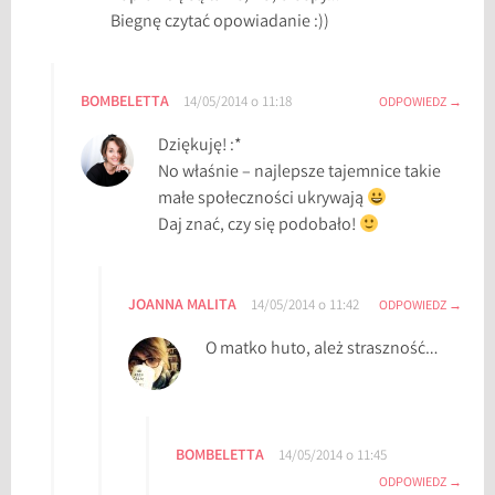
l
Biegnę czytać opowiadanie :))
e
y
J
BOMBELETTA
14/05/2014 o 11:18
ODPOWIEDZ
a
Dziękuję! :*
c
No właśnie – najlepsze tajemnice takie
k
małe społeczności ukrywają
s
Daj znać, czy się podobało!
o
n
,
JOANNA MALITA
14/05/2014 o 11:42
ODPOWIEDZ
T
h
O matko huto, ależ straszność…
e
L
o
t
BOMBELETTA
14/05/2014 o 11:45
t
ODPOWIEDZ
e