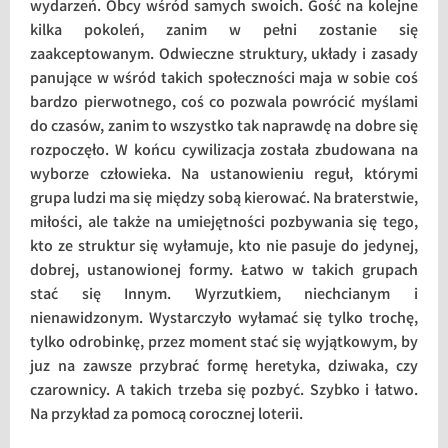
wydarzeń. Obcy wśród samych swoich. Gość na kolejne
kilka pokoleń, zanim w pełni zostanie się
zaakceptowanym. Odwieczne struktury, układy i zasady
panujące w wśród takich społeczności maja w sobie coś
bardzo pierwotnego, coś co pozwala powrócić myślami
do czasów, zanim to wszystko tak naprawdę na dobre się
rozpoczęło. W końcu cywilizacja została zbudowana na
wyborze człowieka. Na ustanowieniu reguł, którymi
grupa ludzi ma się między sobą kierować. Na braterstwie,
miłości, ale także na umiejętności pozbywania się tego,
kto ze struktur się wyłamuje, kto nie pasuje do jedynej,
dobrej, ustanowionej formy. Łatwo w takich grupach
stać się Innym. Wyrzutkiem, niechcianym i
nienawidzonym. Wystarczyło wyłamać się tylko trochę,
tylko odrobinkę, przez moment stać się wyjątkowym, by
juz na zawsze przybrać formę heretyka, dziwaka, czy
czarownicy. A takich trzeba się pozbyć. Szybko i łatwo.
Na przykład za pomocą corocznej loterii.