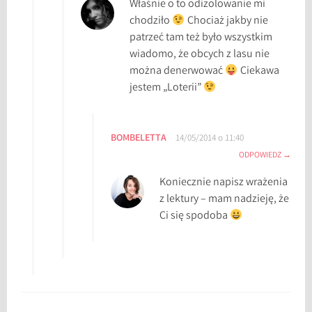
Właśnie o to odizolowanie mi
chodziło
Chociaż jakby nie
patrzeć tam też było wszystkim
wiadomo, że obcych z lasu nie
można denerwować
Ciekawa
jestem „Loterii”
BOMBELETTA
14/05/2014 o 11:40
ODPOWIEDZ
Koniecznie napisz wrażenia
z lektury – mam nadzieję, że
Ci się spodoba