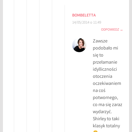
BOMBELETTA
14/05/2014 o 11:49
ODPOWIEDZ
Zawsze
podobało mi
się to
przełamanie
idylliczności
otoczenia
oczekiwaniem
na coś
potwornego,
co ma się zaraz
wydarzyć.
Shirley to taki
klasyk totalny