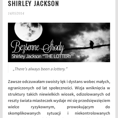
SHIRLEY JACKSON
14/05/2014
„There’s always been a lottery.”
Zawsze odczuwałam swoisty lęk i dystans wobec małych,
ograniczonych od lat społeczności. Wizja wniknięcia w
struktury takich niewielkich wiosek, odizolowanych od
reszty świata miasteczek wydaje mi się przedsięwzięciem
wielce ryzykownym, prowokującym do
skomplikowanych sytuacji i niekontrolowanych