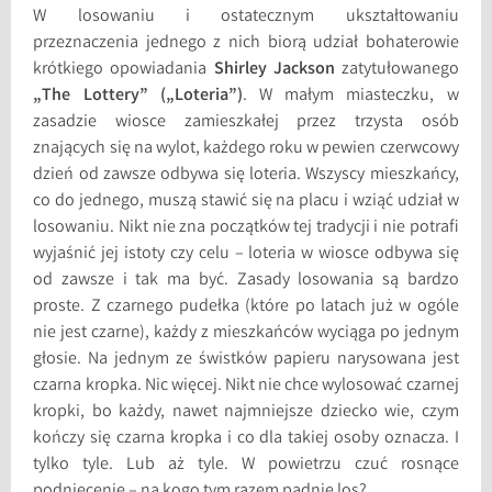
W losowaniu i ostatecznym ukształtowaniu
przeznaczenia jednego z nich biorą udział bohaterowie
krótkiego opowiadania
Shirley Jackson
zatytułowanego
„The Lottery” („Loteria”)
. W małym miasteczku, w
zasadzie wiosce zamieszkałej przez trzysta osób
znających się na wylot, każdego roku w pewien czerwcowy
dzień od zawsze odbywa się loteria. Wszyscy mieszkańcy,
co do jednego, muszą stawić się na placu i wziąć udział w
losowaniu. Nikt nie zna początków tej tradycji i nie potrafi
wyjaśnić jej istoty czy celu – loteria w wiosce odbywa się
od zawsze i tak ma być. Zasady losowania są bardzo
proste. Z czarnego pudełka (które po latach już w ogóle
nie jest czarne), każdy z mieszkańców wyciąga po jednym
głosie. Na jednym ze świstków papieru narysowana jest
czarna kropka. Nic więcej. Nikt nie chce wylosować czarnej
kropki, bo każdy, nawet najmniejsze dziecko wie, czym
kończy się czarna kropka i co dla takiej osoby oznacza. I
tylko tyle. Lub aż tyle. W powietrzu czuć rosnące
podniecenie – na kogo tym razem padnie los?