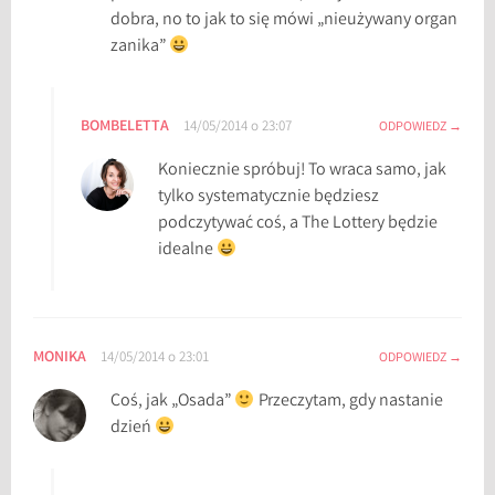
dobra, no to jak to się mówi „nieużywany organ
zanika”
BOMBELETTA
14/05/2014 o 23:07
ODPOWIEDZ
Koniecznie spróbuj! To wraca samo, jak
tylko systematycznie będziesz
podczytywać coś, a The Lottery będzie
idealne
MONIKA
14/05/2014 o 23:01
ODPOWIEDZ
Coś, jak „Osada”
Przeczytam, gdy nastanie
dzień