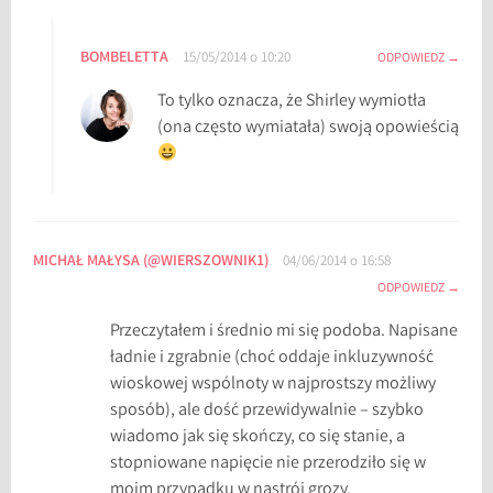
BOMBELETTA
15/05/2014 o 10:20
ODPOWIEDZ
To tylko oznacza, że Shirley wymiotła
(ona często wymiatała) swoją opowieścią
MICHAŁ MAŁYSA (@WIERSZOWNIK1)
04/06/2014 o 16:58
ODPOWIEDZ
Przeczytałem i średnio mi się podoba. Napisane
ładnie i zgrabnie (choć oddaje inkluzywność
wioskowej wspólnoty w najprostszy możliwy
sposób), ale dość przewidywalnie – szybko
wiadomo jak się skończy, co się stanie, a
stopniowane napięcie nie przerodziło się w
moim przypadku w nastrój grozy.