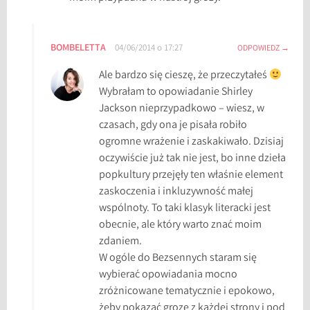
BOMBELETTA
04/06/2014 o 17:27
ODPOWIEDZ
Ale bardzo się cieszę, że przeczytałeś
Wybrałam to opowiadanie Shirley
Jackson nieprzypadkowo – wiesz, w
czasach, gdy ona je pisała robiło
ogromne wrażenie i zaskakiwało. Dzisiaj
oczywiście już tak nie jest, bo inne dzieła
popkultury przejęły ten właśnie element
zaskoczenia i inkluzywność małej
wspólnoty. To taki klasyk literacki jest
obecnie, ale który warto znać moim
zdaniem.
W ogóle do Bezsennych staram się
wybierać opowiadania mocno
zróżnicowane tematycznie i epokowo,
żeby pokazać grozę z każdej strony i pod