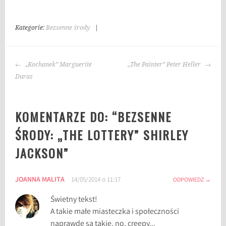
Kategorie:
Bezsenne Środy
|
T
a
g
NAWIGACJA
i
„Kochanek” Marguerite
„The Painter” Peter Heller
WPISU
:
Duras
L
o
KOMENTARZE DO: “
BEZSENNE
t
e
ŚRODY: „THE LOTTERY” SHIRLEY
r
JACKSON
”
i
a
,
JOANNA MALITA
14/05/2014 o 11:17
ODPOWIEDZ
S
h
Świetny tekst!
i
A takie małe miasteczka i społeczności
r
naprawdę są takie, no, creepy…