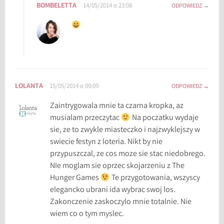
BOMBELETTA
14/05/2014 o 23:08
ODPOWIEDZ
LOLANTA
15/05/2014 o 09:09
ODPOWIEDZ
Zaintrygowala mnie ta czarna kropka, az
musialam przeczytac
Na poczatku wydaje
sie, ze to zwykle miasteczko i najzwyklejszy w
swiecie festyn z loteria. Nikt by nie
przypuszczal, ze cos moze sie stac niedobrego.
NIe moglam sie oprzec skojarzeniu z The
Hunger Games
Te przygotowania, wszyscy
elegancko ubrani ida wybrac swoj los.
Zakonczenie zaskoczylo mnie totalnie. Nie
wiem co o tym myslec.