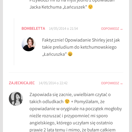
Przywodzi mi to na myśl jedno z opowiadań
Jacka Ketchuma „Łańcuszek”
BOMBELETTA
14/05/2014 o 21:54
ODPOWIEDZ
Faktycznie! Opowiadanie Shirley jest jak
takie preludium do ketchumowskiego
„Łańcuszka”
ZAJECKICAJEC
14/05/2014 o 22:42
ODPOWIEDZ
Zapowiada się zacnie, uwielbiam czytać o
takich odludkach
+ Pomyślałam, że
opowiadanie w oryginale na początek mogłoby
nieźle rozruszać i przypomnieć mi sporo
angielskiego, którego uczyłam się ostatnio
prawie 2 lata temu i mimo, że byłam całkiem