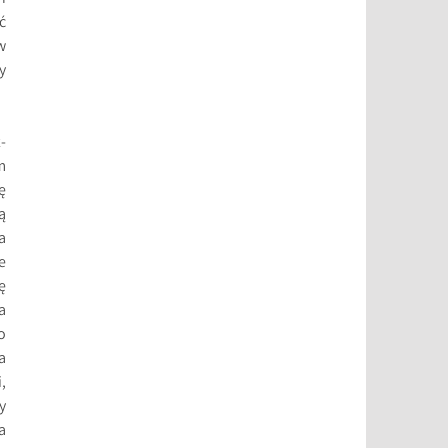
ć
w
y
-
m
ę
ą
a
e
ę
a
o
a
,
y
a