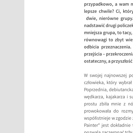
przypadkowo, a wam nie
lepsze chwile? Ci, któ
dwie, nierówne grupy.
nadstawić drugi policzek
mniejsza grupa, to tacy
równowagi to zbyt wiel
odbicia przeznaczenia
przejścia – przekroczeni
ostateczny, a przyszłoś
W swojej najnowszej p
człowieka, który wybrał
Poprzednia, debiutanck
wędkarza, kajakarza i 
prostu zbiła mnie z 
prowokowała do rozmyś
współistnieje w zgodzie
Painter” jest dokładnie
pozwala zaczerpnąć tch