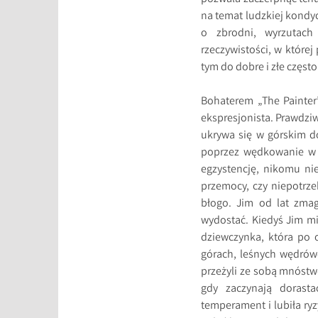
na temat ludzkiej kondyc
o zbrodni, wyrzutach
rzeczywistości, w które
tym do dobre i złe często
Bohaterem „The Painter”
ekspresjonista. Prawdziw
ukrywa się w górskim d
poprzez wędkowanie w p
egzystencję, nikomu ni
przemocy, czy niepotrze
błogo. Jim od lat zmaga
wydostać. Kiedyś Jim mi
dziewczynka, która po 
górach, leśnych wędrówe
przeżyli ze sobą mnóstwo
gdy zaczynają dorast
temperament i lubiła ryz