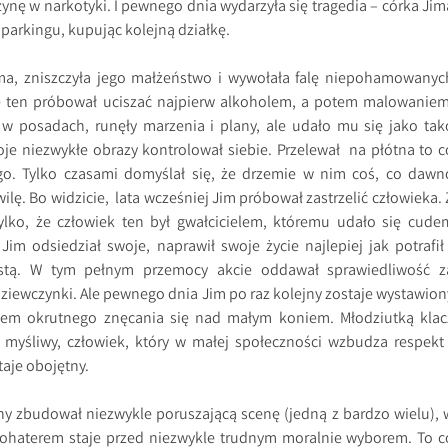
ynę w narkotyki. I pewnego dnia wydarzyła się tragedia – córka Jim
parkingu, kupując kolejną działkę.
ima, zniszczyła jego małżeństwo i wywołała falę niepohamowanyc
re ten próbował uciszać najpierw alkoholem, a potem malowaniem
 w posadach, runęły marzenia i plany, ale udało mu się jako tak
je niezwykłe obrazy kontrolował siebie. Przelewał na płótna to c
go. Tylko czasami domyślał się, że drzemie w nim coś, co dawn
lę. Bo widzicie, lata wcześniej Jim próbował zastrzelić człowieka. 
lko, że człowiek ten był gwałcicielem, któremu udało się cude
Jim odsiedział swoje, naprawił swoje życie najlepiej jak potrafił 
stą. W tym pełnym przemocy akcie oddawał sprawiedliwość z
ziewczynki. Ale pewnego dnia Jim po raz kolejny zostaje wystawion
iem okrutnego znęcania się nad małym koniem. Młodziutką klac
 myśliwy, człowiek, który w małej społeczności wzbudza respekt 
taje obojętny.
ejny zbudował niezwykle poruszającą scenę (jedną z bardzo wielu), 
 bohaterem staje przed niezwykle trudnym moralnie wyborem. To c