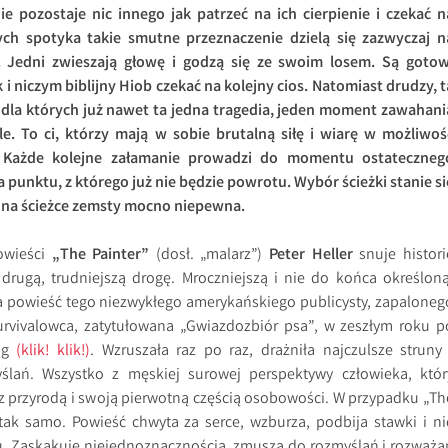
 pozostaje nic innego jak patrzeć na ich cierpienie i czekać n
rych spotyka takie smutne przeznaczenie dzielą się zazwyczaj n
 Jedni zwieszają głowę i godzą się ze swoim losem. Są gotow
 i niczym biblijny Hiob czekać na kolejny cios. Natomiast drudzy, t
, dla których już nawet ta jedna tragedia, jeden moment zawahani
e. To ci, którzy mają w sobie brutalną siłę i wiarę w możliwoś
. Każde kolejne załamanie prowadzi do momentu ostateczneg
a punktu, z którego już nie będzie powrotu. Wybór ścieżki stanie si
ć na ścieżce zemsty mocno niepewna.
owieści
„The Painter”
(dosł. „malarz”)
Peter Heller
snuje histori
 drugą, trudniejszą drogę. Mroczniejszą i nie do końca określoną
a powieść tego niezwykłego amerykańskiego publicysty, zapaloneg
survivalowca, zatytułowana „Gwiazdozbiór psa”, w zeszłym roku p
nóg
(klik! klik!)
. Wzruszała raz po raz, drażniła najczulsze struny 
lań. Wszystko z męskiej surowej perspektywy człowieka, któr
 z przyrodą i swoją pierwotną częścią osobowości. W przypadku „Th
 tak samo. Powieść chwyta za serce, wzburza, podbija stawki i ni
u. Zaskakuje niejednoznacznością, zmusza do rozmyślań i rozważa