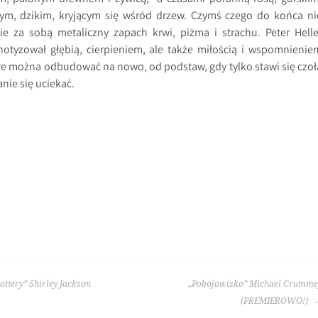
ym, dzikim, kryjącym się wśród drzew. Czymś czego do końca ni
e za sobą metaliczny zapach krwi, piżma i strachu. Peter Helle
notyzował głębią, cierpieniem, ale także miłością i wspomnienie
tóre można odbudować na nowo, od podstaw, gdy tylko stawi się czoł
nie się uciekać.
tery” Shirley Jackson
„Pobojowisko” Michael Crumme
(PREMIEROWO!)