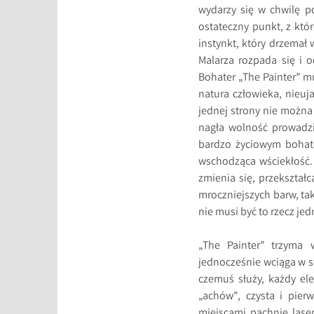
wydarzy się w chwilę p
ostateczny punkt, z któ
instynkt, który drzemał
Malarza rozpada się i o
Bohater „The Painter” m
natura człowieka, nieuj
jednej strony nie można
nagła wolność prowadzi
bardzo życiowym bohater
wschodząca wściekłość. 
zmienia się, przekształc
mroczniejszych barw, tak 
nie musi być to rzecz jed
„The Painter” trzyma 
jednocześnie wciąga w s
czemuś służy, każdy el
„achów”, czysta i pier
miejscami pachnie lase