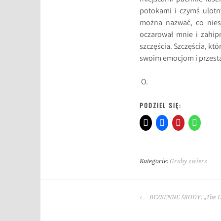
potokami i czymś ulotn
można nazwać, co niesi
oczarował mnie i zahip
szczęścia. Szczęścia, k
swoim emocjom i przesta
O.
PODZIEL SIĘ:
Kategorie:
Gruby zwierz
T
a
NAWIGACJA
g
BEZSENNE ŚRODY: „The Lot
WPISU
i
: