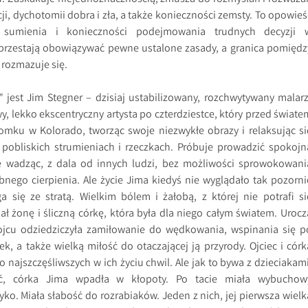
ji, dychotomii dobra i zła, a także konieczności zemsty. To opowieś
 sumienia i konieczności podejmowania trudnych decyzji 
j przestają obowiązywać pewne ustalone zasady, a granica pomiędz
 rozmazuje się.
 jest Jim Stegner – dzisiaj ustabilizowany, rozchwytywany malarz
y, lekko ekscentryczny artysta po czterdziestce, który przed świate
omku w Kolorado, tworząc swoje niezwykłe obrazy i relaksując si
obliskich strumieniach i rzeczkach. Próbuje prowadzić spokojn
e wadząc, z dala od innych ludzi, bez możliwości sprowokowani
bnego cierpienia. Ale życie Jima kiedyś nie wyglądało tak pozorni
 się ze stratą. Wielkim bólem i żałobą, z której nie potrafi si
ał żonę i śliczną córkę, która była dla niego całym światem. Urocz
ojcu odziedziczyła zamiłowanie do wędkowania, wspinania się p
k, a także wielką miłość do otaczającej ją przyrody. Ojciec i córk
 najszczęśliwszych w ich życiu chwil. Ale jak to bywa z dzieciakami
ać, córka Jima wpadła w kłopoty. Po tacie miała wybuchow
yko. Miała słabość do rozrabiaków. Jeden z nich, jej pierwsza wielk