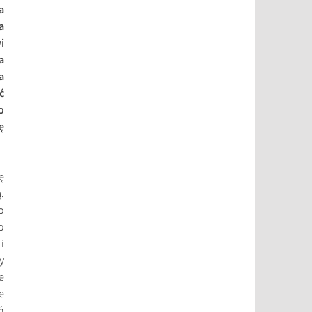
a
a
i
a
a
ć
o
ę
ę
.
o
o
i
y
e
e
ń