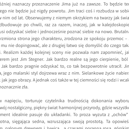
óźniej naznaczy przeznaczenie Jima już na zawsze. To będzie te
rego nie będzie już nigdy powrotu. Jim traci coś i rozbudza w sobi
 w nim od lat. Obserwujemy z niemym okrzykiem na twarzy jak świa
dbudowuje po chwili, raz za razem, inaczej, jak w kalejdoskopie
usi odzyskać siebie i jednocześnie poznać siebie na nowo. Brutaln
arzmiona strona jego charakteru, zrodzona ze spokoju przemoc – 
 mu nie dopingować, ale z drugiej łatwo się domyślić do czego tak
. Realizm każdej kolejnej sceny nie pozwala nam zapomnieć, ja
em jest Jim Stegner. Jak bardzo realne są jego cierpienie, ból 
Jak bardzo pragnie odzyskać to, co tak bezpowrotnie utracił. Ji
a, jego malarski styl dojrzewa wraz z nim. Sielankowe życie nabier
jak jego obrazy. A jednak coś także w tej ciemności się rodzi i wcal
noznacznie zła.
w napięciu, torturuje czytelnika trudnością dokonania wyboru
wój nostalgiczny, piękny świat harmonijnej przyrody, gdzie wszystk
ement idealnie pasuje do układanki. To proza wyzuta z „ochów” 
wotna, sięgająca sedna, wzruszająca swoją prostotą. Ta opowieś
m, palonym drewnem i żywicą, a czasami poranną rosą, górskim