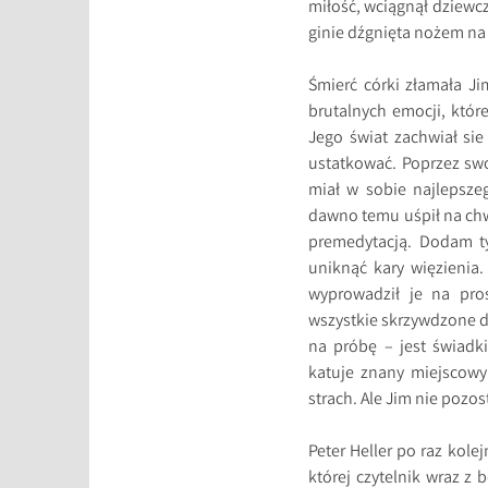
miłość, wciągnął dziewcz
ginie dźgnięta nożem na 
Śmierć córki złamała J
brutalnych emocji, któ
Jego świat zachwiał sie
ustatkować. Poprzez swo
miał w sobie najlepsze
dawno temu uśpił na chwi
premedytacją. Dodam ty
uniknąć kary więzienia. 
wyprowadził je na pro
wszystkie skrzywdzone d
na próbę – jest świadk
katuje znany miejscowy
strach. Ale Jim nie pozos
Peter Heller po raz kol
której czytelnik wraz z