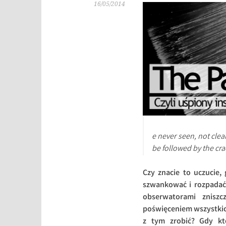
16/05/2014
e never seen, not cle
be followed by the cra
Czy znacie to uczucie
szwankować i rozpadać 
obserwatorami zniszc
poświęceniem wszystkich 
z tym zrobić? Gdy kto