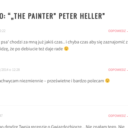
: “
„THE PAINTER” PETER HELLER
”
2:22
ODPOWIEDZ
psa’ chodzi za mną już jakiś czas.. i chyba czas aby się zaznajomić z
dzę, że po debiucie też daje rade
/2014 o 12:28
ODPOWIEDZ
zachwycam niezmiennie – prześwietne i bardzo polecam
47
ODPOWIEDZ
po drodze Twoją recenzję o Gwiazdozbiorze… Nie znałam tego. Nie