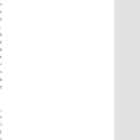
n
e
t
.
a
z
a
k
i
m
a
e
,
o
i
ć
i