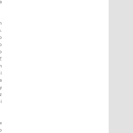
a
h
.
o
o
o
Z
m
i
a
y
z
i
w
o