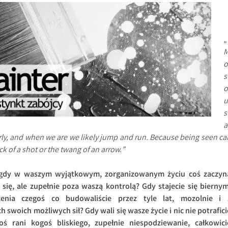
„
o
s
o
u
s
a
arly, and when we are we likely jump and run. Because being seen ca
ck of a shot or the twang of an arrow.”
, gdy w waszym wyjątkowym, zorganizowanym życiu coś zaczyn
się, ale zupełnie poza waszą kontrolą? Gdy stajecie się biernym
zenia czegoś co budowaliście przez tyle lat, mozolnie i 
swoich możliwych sił? Gdy wali się wasze życie i nic nie potrafici
ś rani kogoś bliskiego, zupełnie niespodziewanie, całkowici