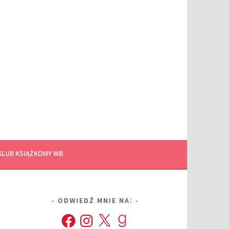
KLUB KSIĄŻKOWY WB
ODWIEDŹ MNIE NA:
Facebook
Instagram
X
Goodreads