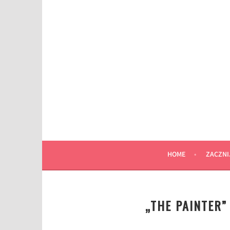
Przeskocz
do
wpisu
HOME
ZACZNI
„THE PAINTER”