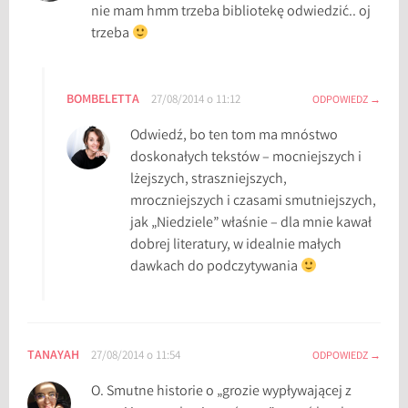
nie mam hmm trzeba bibliotekę odwiedzić.. oj
u
trzeba
,
N
i
BOMBELETTA
27/08/2014 o 11:12
ODPOWIEDZ
e
d
Odwiedź, bo ten tom ma mnóstwo
z
doskonałych tekstów – mocniejszych i
i
lżejszych, straszniejszych,
e
mroczniejszych i czasami smutniejszych,
l
jak „Niedziele” właśnie – dla mnie kawał
e
dobrej literatury, w idealnie małych
,
dawkach do podczytywania
S
u
n
d
TANAYAH
27/08/2014 o 11:54
ODPOWIEDZ
a
O. Smutne historie o „grozie wypływającej z
y