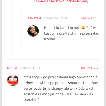
czyna-z-sasiedztwa-jack-ketchum/
TANAYAH
27/08/2014 o 13:31
ODPOWIEDZ
Hmm. I to kusi, i to nęci
Coś w
każdym razie Ketchuma przeczytać
trzeba!
MARTA
27/08/2014 o 14:13
ODPOWIEDZ
Masz rację – po przeczytaniu tego opowiadania
człowiekowi jest po prostu…smutno. Ja miałam
serce rozdarte na strzępy, ale ten krótki tekst
zostanie ze mną już na zawsze. Tak samo jak
„Karabin”.