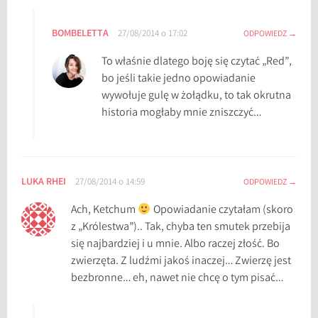
BOMBELETTA
27/08/2014 o 17:02
ODPOWIEDZ
To właśnie dlatego boję się czytać „Red”,
bo jeśli takie jedno opowiadanie
wywołuje gulę w żołądku, to tak okrutna
historia mogłaby mnie zniszczyć…
LUKA RHEI
27/08/2014 o 14:59
ODPOWIEDZ
Ach, Ketchum
Opowiadanie czytałam (skoro
z „Królestwa”).. Tak, chyba ten smutek przebija
się najbardziej i u mnie. Albo raczej złość. Bo
zwierzęta. Z ludźmi jakoś inaczej… Zwierzę jest
bezbronne… eh, nawet nie chcę o tym pisać…