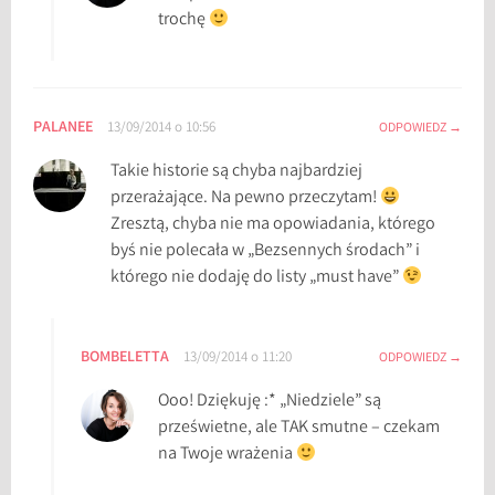
trochę
PALANEE
13/09/2014 o 10:56
ODPOWIEDZ
Takie historie są chyba najbardziej
przerażające. Na pewno przeczytam!
Zresztą, chyba nie ma opowiadania, którego
byś nie polecała w „Bezsennych środach” i
którego nie dodaję do listy „must have”
BOMBELETTA
13/09/2014 o 11:20
ODPOWIEDZ
Ooo! Dziękuję :* „Niedziele” są
prześwietne, ale TAK smutne – czekam
na Twoje wrażenia