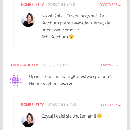
BOMBELETTA
27/08/2014 o 17:04
ODPOWIEDZ
No właśnie… Trzeba przyznać, że
Ketchum potrafi wywołać niezwykle
intensywne emocje.
Ach, Ketchum
TOMMYKNOCKER
27/08/2014 o 17:30
ODPOWIEDZ
Oj cieszę się, bo mam „Królestwo spokoju”.
Nieprzeczytane jeszcze !
BOMBELETTA
27/08/2014 o 19:03
ODPOWIEDZ
Czytaj i dziel się wrażeniami!