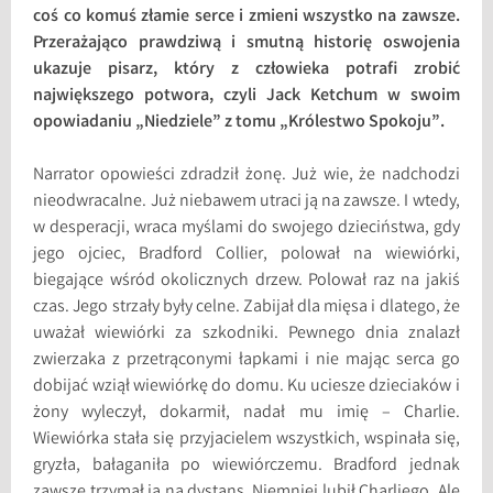
coś co komuś złamie serce i zmieni wszystko na zawsze.
Przerażająco prawdziwą i smutną historię oswojenia
ukazuje pisarz, który z człowieka potrafi zrobić
największego potwora, czyli Jack Ketchum w swoim
opowiadaniu „Niedziele” z tomu „Królestwo Spokoju”.
Narrator opowieści zdradził żonę. Już wie, że nadchodzi
nieodwracalne. Już niebawem utraci ją na zawsze. I wtedy,
w desperacji, wraca myślami do swojego dzieciństwa, gdy
jego ojciec, Bradford Collier, polował na wiewiórki,
biegające wśród okolicznych drzew. Polował raz na jakiś
czas. Jego strzały były celne. Zabijał dla mięsa i dlatego, że
uważał wiewiórki za szkodniki. Pewnego dnia znalazł
zwierzaka z przetrąconymi łapkami i nie mając serca go
dobijać wziął wiewiórkę do domu. Ku uciesze dzieciaków i
żony wyleczył, dokarmił, nadał mu imię – Charlie.
Wiewiórka stała się przyjacielem wszystkich, wspinała się,
gryzła, bałaganiła po wiewiórczemu. Bradford jednak
zawsze trzymał ją na dystans. Niemniej lubił Charliego. Ale