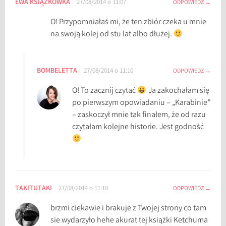
EWA KSIĄŻKÓWKA
27/08/2014 o 11:07
ODPOWIEDZ
h
u
O! Przypomniałaś mi, że ten zbiór czeka u mnie
m
na swoją kolej od stu lat albo dłużej.
,
K
r
BOMBELETTA
27/08/2014 o 11:10
ODPOWIEDZ
ó
O! To zacznij czytać
Ja zakochałam się
l
po pierwszym opowiadaniu – „Karabinie”
e
– zaskoczył mnie tak finałem, że od razu
s
czytałam kolejne historie. Jest godność
t
w
o
S
p
TAKITUTAKI
27/08/2014 o 11:10
ODPOWIEDZ
o
k
brzmi ciekawie i brakuje z Twojej strony co tam
o
sie wydarzyło hehe akurat tej książki Ketchuma
j