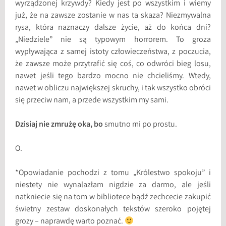
wyrządzonej krzywdy? Kiedy jest po wszystkim i wiemy
już, że na zawsze zostanie w nas ta skaza? Niezmywalna
rysa, która naznaczy dalsze życie, aż do końca dni?
„Niedziele” nie są typowym horrorem. To groza
wypływająca z samej istoty człowieczeństwa, z poczucia,
że zawsze może przytrafić się coś, co odwróci bieg losu,
nawet jeśli tego bardzo mocno nie chcieliśmy. Wtedy,
nawet w obliczu największej skruchy, i tak wszystko obróci
się przeciw nam, a przede wszystkim my sami.
Dzisiaj nie zmrużę oka, bo
smutno mi po prostu.
O.
*Opowiadanie pochodzi z tomu „Królestwo spokoju” i
niestety nie wynalazłam nigdzie za darmo, ale jeśli
natkniecie się na tom w bibliotece bądź zechcecie zakupić
świetny zestaw doskonałych tekstów szeroko pojętej
grozy – naprawdę warto poznać.