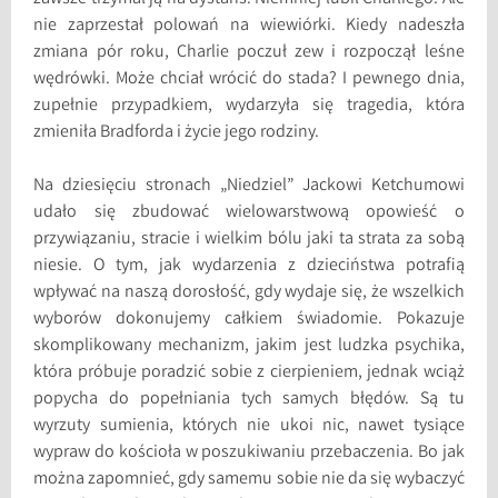
nie zaprzestał polowań na wiewiórki. Kiedy nadeszła
zmiana pór roku, Charlie poczuł zew i rozpoczął leśne
wędrówki. Może chciał wrócić do stada? I pewnego dnia,
zupełnie przypadkiem, wydarzyła się tragedia, która
zmieniła Bradforda i życie jego rodziny.
Na dziesięciu stronach „Niedziel” Jackowi Ketchumowi
udało się zbudować wielowarstwową opowieść o
przywiązaniu, stracie i wielkim bólu jaki ta strata za sobą
niesie. O tym, jak wydarzenia z dzieciństwa potrafią
wpływać na naszą dorosłość, gdy wydaje się, że wszelkich
wyborów dokonujemy całkiem świadomie. Pokazuje
skomplikowany mechanizm, jakim jest ludzka psychika,
która próbuje poradzić sobie z cierpieniem, jednak wciąż
popycha do popełniania tych samych błędów. Są tu
wyrzuty sumienia, których nie ukoi nic, nawet tysiące
wypraw do kościoła w poszukiwaniu przebaczenia. Bo jak
można zapomnieć, gdy samemu sobie nie da się wybaczyć