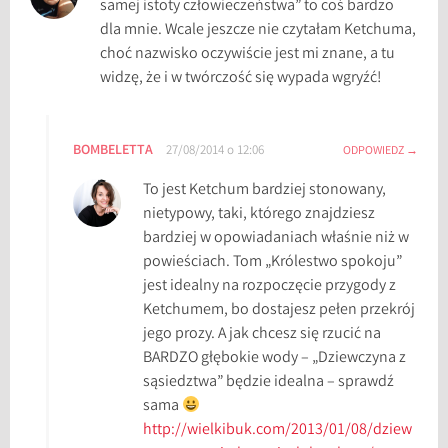
samej istoty człowieczeństwa” to coś bardzo
s
dla mnie. Wcale jeszcze nie czytałam Ketchuma,
choć nazwisko oczywiście jest mi znane, a tu
widzę, że i w twórczość się wypada wgryźć!
BOMBELETTA
27/08/2014 o 12:06
ODPOWIEDZ
To jest Ketchum bardziej stonowany,
nietypowy, taki, którego znajdziesz
bardziej w opowiadaniach właśnie niż w
powieściach. Tom „Królestwo spokoju”
jest idealny na rozpoczęcie przygody z
Ketchumem, bo dostajesz pełen przekrój
jego prozy. A jak chcesz się rzucić na
BARDZO głębokie wody – „Dziewczyna z
sąsiedztwa” będzie idealna – sprawdź
sama
http://wielkibuk.com/2013/01/08/dziew