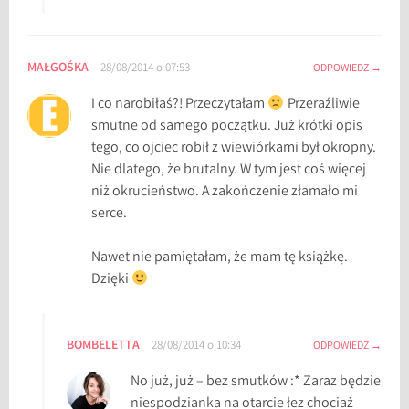
MAŁGOŚKA
28/08/2014 o 07:53
ODPOWIEDZ
I co narobiłaś?! Przeczytałam
Przeraźliwie
smutne od samego początku. Już krótki opis
tego, co ojciec robił z wiewiórkami był okropny.
Nie dlatego, że brutalny. W tym jest coś więcej
niż okrucieństwo. A zakończenie złamało mi
serce.
Nawet nie pamiętałam, że mam tę książkę.
Dzięki
BOMBELETTA
28/08/2014 o 10:34
ODPOWIEDZ
No już, już – bez smutków :* Zaraz będzie
niespodzianka na otarcie łez chociaż