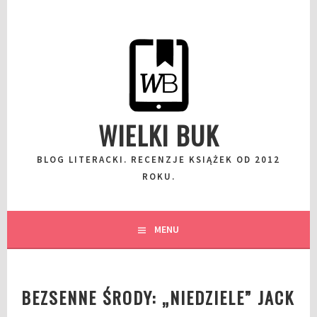
Przeskocz
do
wpisu
WIELKI BUK
BLOG LITERACKI. RECENZJE KSIĄŻEK OD 2012
ROKU.
MENU
BEZSENNE ŚRODY: „NIEDZIELE” JACK