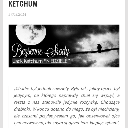
KETCHUM
27/08/2014
„Charlie był jednak zawzięty. Było tak, jakby ojciec był
jedynym, na którego naprawdę chiał się wspiąć, a
reszta z nas stanowiła jedynie rozrywkę. Chodzące
drabinki. W końcu dotarło do niego, że był niechciany,
ale czasami przyłapywałem go, jak obserwował ojca
tym nerwowym, ukośnym spojrzeniem, kłapiąc zębami,