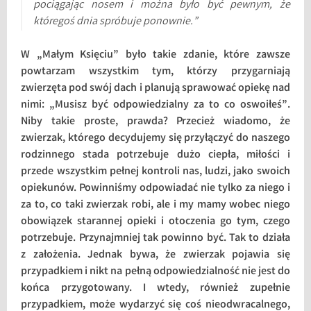
pociągając nosem i można było być pewnym, że
któregoś dnia spróbuje ponownie.”
W „Małym Księciu” było takie zdanie, które zawsze
powtarzam wszystkim tym, którzy przygarniają
zwierzęta pod swój dach i planują sprawować opiekę nad
nimi: „Musisz być odpowiedzialny za to co oswoiłeś”.
Niby takie proste, prawda? Przecież wiadomo, że
zwierzak, którego decydujemy się przyłączyć do naszego
rodzinnego stada potrzebuje dużo ciepła, miłości i
przede wszystkim pełnej kontroli nas, ludzi, jako swoich
opiekunów. Powinniśmy odpowiadać nie tylko za niego i
za to, co taki zwierzak robi, ale i my mamy wobec niego
obowiązek starannej opieki i otoczenia go tym, czego
potrzebuje. Przynajmniej tak powinno być. Tak to działa
z założenia. Jednak bywa, że zwierzak pojawia się
przypadkiem i nikt na pełną odpowiedzialność nie jest do
końca przygotowany. I wtedy, również zupełnie
przypadkiem, może wydarzyć się coś nieodwracalnego,