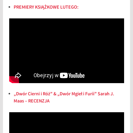
PREMIERY KSIĄŻKOWE LUTEGO:
„Dwór Cierni i Róż” & „Dwór Mgieł i Furii” Sarah J.
Maas – RECENZJA