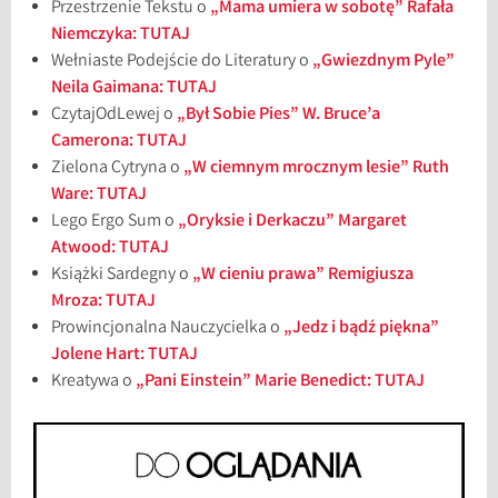
Przestrzenie Tekstu o
„Mama umiera w sobotę” Rafała
Niemczyka: TUTAJ
Wełniaste Podejście do Literatury o
„Gwiezdnym Pyle”
Neila Gaimana: TUTAJ
CzytajOdLewej o
„Był Sobie Pies” W. Bruce’a
Camerona: TUTAJ
Zielona Cytryna o
„W ciemnym mrocznym lesie” Ruth
Ware: TUTAJ
Lego Ergo Sum o
„Oryksie i Derkaczu” Margaret
Atwood: TUTAJ
Książki Sardegny o
„W cieniu prawa” Remigiusza
Mroza: TUTAJ
Prowincjonalna Nauczycielka o
„Jedz i bądź piękna”
Jolene Hart: TUTAJ
Kreatywa o
„Pani Einstein” Marie Benedict: TUTAJ