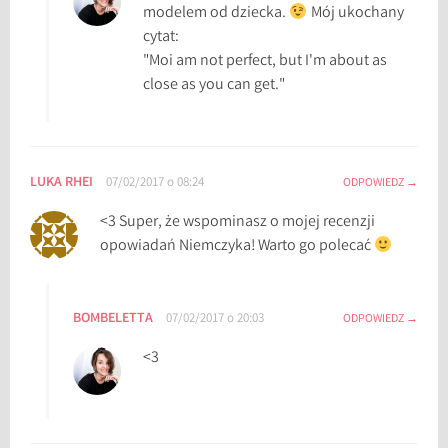
modelem od dziecka.
Mój ukochany
cytat:
"Moi am not perfect, but I'm about as
close as you can get."
LUKA RHEI
07/02/2017 o 08:24
ODPOWIEDZ
<3 Super, że wspominasz o mojej recenzji
opowiadań Niemczyka! Warto go polecać
BOMBELETTA
07/02/2017 o 20:03
ODPOWIEDZ
<3