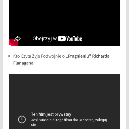
Kto Czyta Żyje Podwójnie o
„Pragnieniu” Richarda
Flanagana: