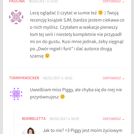
PAULINA
06/02/2017 o 15:01
B
ODPOWIEDZ
u
Lecę oglądać (i czytać w sumie też
) Twoją
k
recenzję książek SJM, bardzo jestem ciekawa co
,
o nich myślisz. Czytałam w wakacje pierwszy
W
tom tej serii i niestety kompletnie nie przypadł
i
mi on do gustu. Kusi mnie jednak, żeby sięgnąć
e
po „Dwór mgieł i furii” i dać autorce drugą
l
szansę
k
i
B
TOMMYKNOCKER
06/02/2017 o 18:02
ODPOWIEDZ
u
k
Uwielbiam miss Piggy, ale chyba się do niej nie
przyrównujesz
BOMBELETTA
06/02/2017 o 18:29
ODPOWIEDZ
Jak to nie? <3 Piggy jest moim życiowym