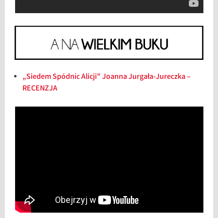
„Siedem Spódnic Alicji” Joanna Jurgała-Jureczka –
RECENZJA