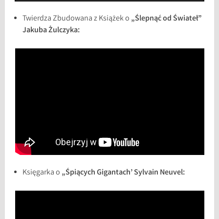
Twierdza Zbudowana z Książek o
„Ślepnąć od Świateł”
Jakuba Żulczyka:
Księgarka o
„Śpiących Gigantach’ Sylvain Neuvel: