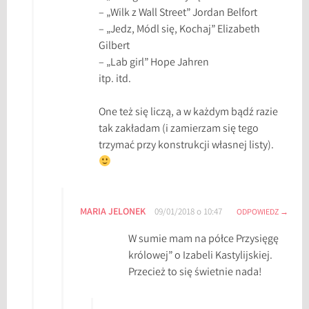
– „Wilk z Wall Street” Jordan Belfort
i
– „Jedz, Módl się, Kochaj” Elizabeth
c
Gilbert
z
– „Lab girl” Hope Jahren
e
itp. itd.
2
0
One też się liczą, a w każdym bądź razie
1
tak zakładam (i zamierzam się tego
8
trzymać przy konstrukcji własnej listy).
,
W
y
z
MARIA JELONEK
w
09/01/2018 o 10:47
ODPOWIEDZ
a
W sumie mam na półce Przysięgę
n
królowej” o Izabeli Kastylijskiej.
i
Przecież to się świetnie nada!
e
c