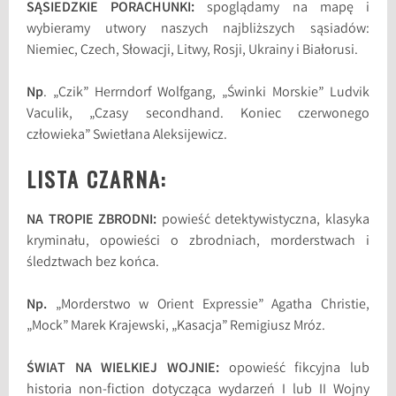
SĄSIEDZKIE PORACHUNKI:
spoglądamy na mapę i
wybieramy utwory naszych najbliższych sąsiadów:
Niemiec, Czech, Słowacji, Litwy, Rosji, Ukrainy i Białorusi.
Np
. „Czik” Herrndorf Wolfgang, „Świnki Morskie” Ludvik
Vaculik, „Czasy secondhand. Koniec czerwonego
człowieka” Swietłana Aleksijewicz.
LISTA CZARNA:
NA TROPIE ZBRODNI:
powieść detektywistyczna, klasyka
kryminału, opowieści o zbrodniach, morderstwach i
śledztwach bez końca.
Np.
„Morderstwo w Orient Expressie” Agatha Christie,
„Mock” Marek Krajewski, „Kasacja” Remigiusz Mróz.
ŚWIAT NA WIELKIEJ WOJNIE:
opowieść fikcyjna lub
historia non-fiction dotycząca wydarzeń I lub II Wojny