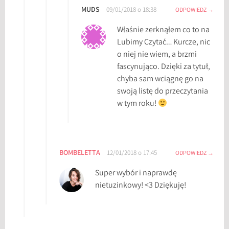
z
MUDS
09/01/2018 o 18:38
ODPOWIEDZ
y
t
Właśnie zerknąłem co to na
e
Lubimy Czytać… Kurcze, nic
l
o niej nie wiem, a brzmi
n
fascynująco. Dzięki za tytuł,
i
chyba sam wciągnę go na
c
swoją listę do przeczytania
z
w tym roku!
e
,
w
y
BOMBELETTA
12/01/2018 o 17:45
ODPOWIEDZ
z
Super wybór i naprawdę
w
nietuzinkowy! <3 Dziękuję!
a
n
i
e