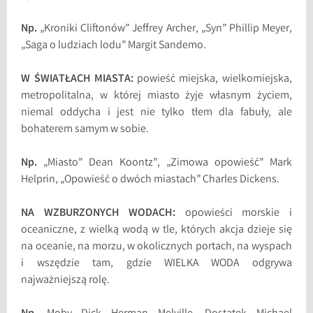
Np.
„Kroniki Cliftonów” Jeffrey Archer, „Syn” Phillip Meyer,
„Saga o ludziach lodu” Margit Sandemo.
W ŚWIATŁACH MIASTA:
powieść miejska, wielkomiejska,
metropolitalna, w której miasto żyje własnym życiem,
niemal oddycha i jest nie tylko tłem dla fabuły, ale
bohaterem samym w sobie.
Np.
„Miasto” Dean Koontz”, „Zimowa opowieść” Mark
Helprin, „Opowieść o dwóch miastach” Charles Dickens.
NA WZBURZONYCH WODACH:
opowieści morskie i
oceaniczne, z wielką wodą w tle, których akcja dzieje się
na oceanie, na morzu, w okolicznych portach, na wyspach
i wszędzie tam, gdzie WIELKA WODA odgrywa
najważniejszą rolę.