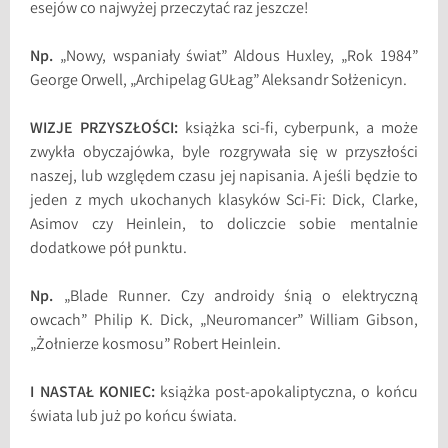
esejów co najwyżej przeczytać raz jeszcze!
Np.
„Nowy, wspaniały świat” Aldous Huxley, „Rok 1984”
George Orwell, „Archipelag GUŁag” Aleksandr Sołżenicyn.
WIZJE PRZYSZŁOŚCI:
książka sci-fi, cyberpunk, a może
zwykła obyczajówka, byle rozgrywała się w przyszłości
naszej, lub względem czasu jej napisania. A jeśli będzie to
jeden z mych ukochanych klasyków Sci-Fi: Dick, Clarke,
Asimov czy Heinlein, to doliczcie sobie mentalnie
dodatkowe pół punktu.
Np.
„Blade Runner. Czy androidy śnią o elektryczną
owcach” Philip K. Dick, „Neuromancer” William Gibson,
„Żołnierze kosmosu” Robert Heinlein.
I NASTAŁ KONIEC:
książka post-apokaliptyczna, o końcu
świata lub już po końcu świata.