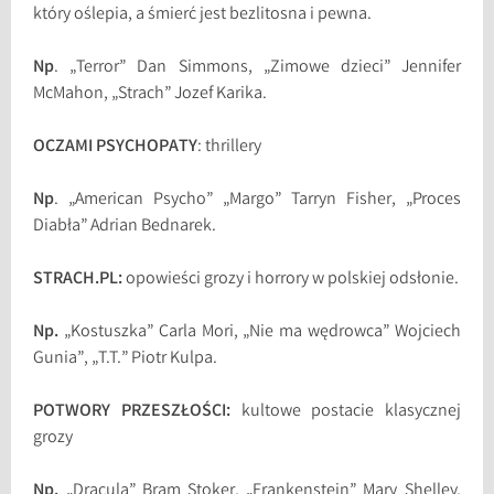
który oślepia, a śmierć jest bezlitosna i pewna.
Np
. „Terror” Dan Simmons, „Zimowe dzieci” Jennifer
McMahon, „Strach” Jozef Karika.
OCZAMI PSYCHOPATY
: thrillery
Np
. „American Psycho” „Margo” Tarryn Fisher, „Proces
Diabła” Adrian Bednarek.
STRACH.PL:
opowieści grozy i horrory w polskiej odsłonie.
Np.
„Kostuszka” Carla Mori, „Nie ma wędrowca” Wojciech
Gunia”, „T.T.” Piotr Kulpa.
POTWORY PRZESZŁOŚCI:
kultowe postacie klasycznej
grozy
Np.
„Dracula” Bram Stoker, „Frankenstein” Mary Shelley,