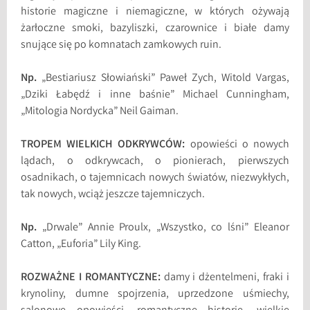
historie magiczne i niemagiczne, w których ożywają
żarłoczne smoki, bazyliszki, czarownice i białe damy
snujące się po komnatach zamkowych ruin.
Np.
„Bestiariusz Słowiański” Paweł Zych, Witold Vargas,
„Dziki Łabędź i inne baśnie” Michael Cunningham,
„Mitologia Nordycka” Neil Gaiman.
TROPEM WIELKICH ODKRYWCÓW:
opowieści o nowych
lądach, o odkrywcach, o pionierach, pierwszych
osadnikach, o tajemnicach nowych światów, niezwykłych,
tak nowych, wciąż jeszcze tajemniczych.
Np.
„Drwale” Annie Proulx, „Wszystko, co lśni” Eleanor
Catton, „Euforia” Lily King.
ROZWAŻNE I ROMANTYCZNE:
damy i dżentelmeni, fraki i
krynoliny, dumne spojrzenia, uprzedzone uśmiechy,