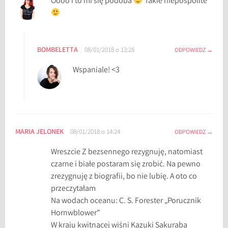
Oooo i to mi się podoba
Takie niepospolite
k
,
w
i
BOMBELETTA
08/01/2018 o 13:28
ODPOWIEDZ
e
l
Wspaniale! <3
k
o
b
u
k
MARIA JELONEK
08/01/2018 o 14:24
ODPOWIEDZ
o
Wreszcie Z bezsennego rezygnuję, natomiast
w
czarne i białe postaram się zrobić. Na pewno
e
zrezygnuję z biografii, bo nie lubię. A oto co
w
przeczytałam
y
Na wodach oceanu: C. S. Forester „Porucznik
z
Hornwblower”
w
W kraju kwitnącej wiśni Kazuki Sakuraba
a