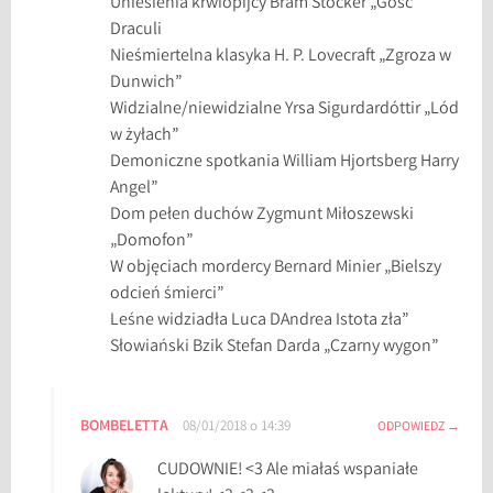
Uniesienia krwiopijcy Bram Stocker „Gość
z
Draculi
w
Nieśmiertelna klasyka H. P. Lovecraft „Zgroza w
a
Dunwich”
n
Widzialne/niewidzialne Yrsa Sigurdardóttir „Lód
i
w żyłach”
e
Demoniczne spotkania William Hjortsberg Harry
2
Angel”
0
Dom pełen duchów Zygmunt Miłoszewski
1
„Domofon”
8
W objęciach mordercy Bernard Minier „Bielszy
,
odcień śmierci”
W
Leśne widziadła Luca DAndrea Istota zła”
i
Słowiański Bzik Stefan Darda „Czarny wygon”
e
l
k
BOMBELETTA
o
08/01/2018 o 14:39
ODPOWIEDZ
b
CUDOWNIE! <3 Ale miałaś wspaniałe
u