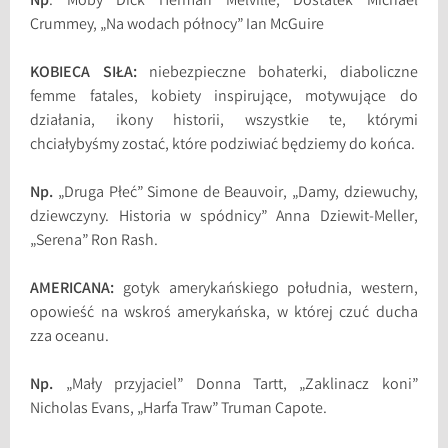
Np
. Moby Dick Herman Melville, Dostatek Michael
Crummey, „Na wodach północy” Ian McGuire
KOBIECA SIŁA:
niebezpieczne bohaterki, diaboliczne
femme fatales, kobiety inspirujące, motywujące do
działania, ikony historii, wszystkie te, którymi
chciałybyśmy zostać, które podziwiać będziemy do końca.
Np.
„Druga Płeć” Simone de Beauvoir, „Damy, dziewuchy,
dziewczyny. Historia w spódnicy” Anna Dziewit-Meller,
„Serena” Ron Rash.
AMERICANA:
gotyk amerykańskiego południa, western,
opowieść na wskroś amerykańska, w której czuć ducha
zza oceanu.
Np.
„Mały przyjaciel” Donna Tartt, „Zaklinacz koni”
Nicholas Evans, „Harfa Traw” Truman Capote.