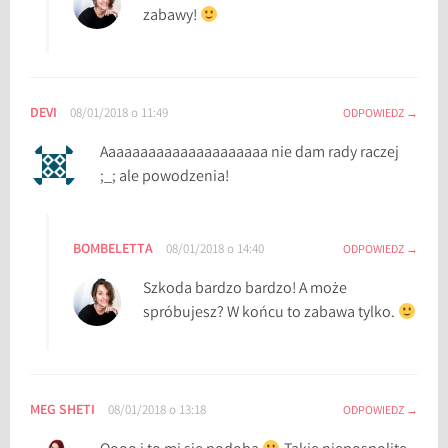
c
zabawy!
z
e
,
W
DEVI
08/01/2018 o 11:49
ODPOWIEDZ
B
2
Aaaaaaaaaaaaaaaaaaaaa nie dam rady raczej
0
;_; ale powodzenia!
1
8
,
BOMBELETTA
08/01/2018 o 14:40
ODPOWIEDZ
W
Szkoda bardzo bardzo! A może
i
spróbujesz? W końcu to zabawa tylko.
e
l
k
i
MEG SHETI
08/01/2018 o 13:18
B
ODPOWIEDZ
u