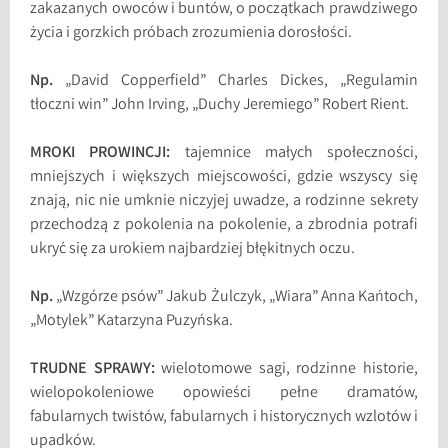
zakazanych owoców i buntów, o początkach prawdziwego
życia i gorzkich próbach zrozumienia dorosłości.
Np.
„David Copperfield” Charles Dickes, „Regulamin
tłoczni win” John Irving, „Duchy Jeremiego” Robert Rient.
MROKI PROWINCJI:
tajemnice małych społeczności,
mniejszych i większych miejscowości, gdzie wszyscy się
znają, nic nie umknie niczyjej uwadze, a rodzinne sekrety
przechodzą z pokolenia na pokolenie, a zbrodnia potrafi
ukryć się za urokiem najbardziej błękitnych oczu.
Np.
„Wzgórze psów” Jakub Żulczyk, „Wiara” Anna Kańtoch,
„Motylek” Katarzyna Puzyńska.
TRUDNE SPRAWY:
wielotomowe sagi, rodzinne historie,
wielopokoleniowe opowieści pełne dramatów,
fabularnych twistów, fabularnych i historycznych wzlotów i
upadków.