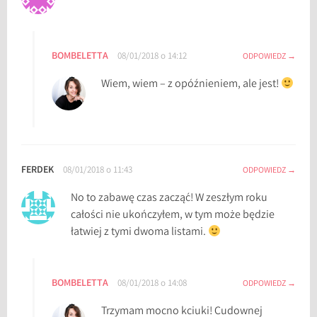
z
e
w
BOMBELETTA
08/01/2018 o 14:12
ODPOWIEDZ
y
z
Wiem, wiem – z opóźnieniem, ale jest!
w
a
n
i
a
FERDEK
08/01/2018 o 11:43
ODPOWIEDZ
c
No to zabawę czas zacząć! W zeszłym roku
z
całości nie ukończyłem, w tym może będzie
y
łatwiej z tymi dwoma listami.
t
e
l
BOMBELETTA
08/01/2018 o 14:08
ODPOWIEDZ
n
i
Trzymam mocno kciuki! Cudownej