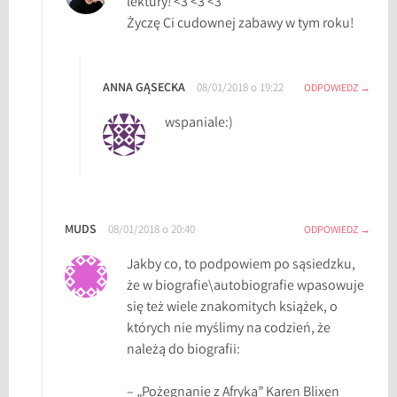
lektury! <3 <3 <3
k
Życzę Ci cudownej zabawy w tym roku!
o
w
e
ANNA GĄSECKA
08/01/2018 o 19:22
ODPOWIEDZ
w
y
wspaniale:)
z
w
a
n
i
MUDS
08/01/2018 o 20:40
ODPOWIEDZ
e
Jakby co, to podpowiem po sąsiedzku,
c
że w biografie\autobiografie wpasowuje
z
się też wiele znakomitych książek, o
y
których nie myślimy na codzień, że
t
należą do biografii:
e
l
– „Pożegnanie z Afryką” Karen Blixen
n