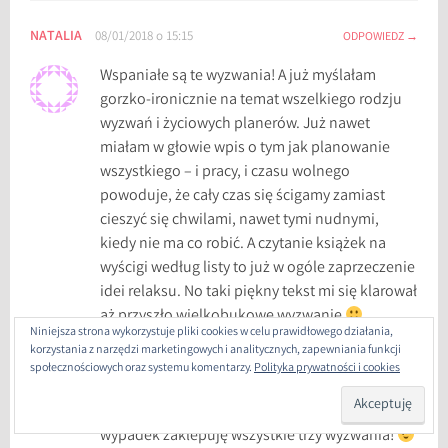
h
o
NATALIA
08/01/2018 o 15:15
ODPOWIEDZ
r
Wspaniałe są te wyzwania! A już myślałam
r
gorzko-ironicznie na temat wszelkiego rodzju
o
wyzwań i życiowych planerów. Już nawet
r
miałam w głowie wpis o tym jak planowanie
o
wszystkiego – i pracy, i czasu wolnego
w
powoduje, że cały czas się ścigamy zamiast
e
cieszyć się chwilami, nawet tymi nudnymi,
,
kiedy nie ma co robić. A czytanie książek na
W
wyścigi według listy to już w ogóle zaprzeczenie
y
idei relaksu. No taki piękny tekst mi się klarował
z
aż przyszło wielkobukowe wyzwanie
w
Niniejsza strona wykorzystuje pliki cookies w celu prawidłowego działania,
Kategorie są świetne i bardzo inspirujące, a do
a
korzystania z narzędzi marketingowych i analitycznych, zapewniania funkcji
tego oprawione w piękne grafiki. No nie, ja w
społecznościowych oraz systemu komentarzy.
Polityka prywatności i cookies
n
tym muszę wziąć udział
jeszcze nie wiem,
i
które kategorie wybiorę, więc na wszelki
e
wypadek zaklepuję wszystkie trzy wyzwania!
k