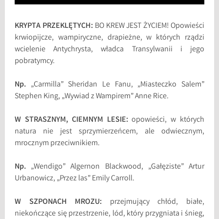
KRYPTA PRZEKLĘTYCH:
BO KREW JEST ŻYCIEM! Opowieści
krwiopijcze, wampiryczne, drapieżne, w których rządzi
wcielenie Antychrysta, władca Transylwanii i jego
pobratymcy.
Np.
„Carmilla” Sheridan Le Fanu, „Miasteczko Salem”
Stephen King, „Wywiad z Wampirem” Anne Rice.
W STRASZNYM, CIEMNYM LESIE:
opowieści, w których
natura nie jest sprzymierzeńcem, ale odwiecznym,
mrocznym przeciwnikiem.
Np.
„Wendigo” Algernon Blackwood, „Gałęziste” Artur
Urbanowicz, „Przez las” Emily Carroll.
W SZPONACH MROZU:
przejmujący chłód, białe,
niekończące się przestrzenie, lód, który przygniata i śnieg,