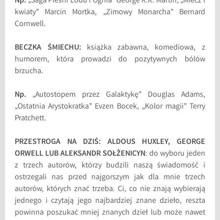
Np.
„Saga Pieśni Lodu i Ognia” George R.R. Martin, „Miecz i
kwiaty” Marcin Mortka, „Zimowy Monarcha” Bernard
Cornwell.
BECZKA ŚMIECHU:
książka zabawna, komediowa, z
humorem, która prowadzi do pozytywnych bólów
brzucha.
Np.
„Autostopem przez Galaktykę” Douglas Adams,
„Ostatnia Arystokratka” Evzen Bocek, „Kolor magii” Terry
Pratchett.
PRZESTROGA NA DZIŚ: ALDOUS HUXLEY, GEORGE
ORWELL LUB ALEKSANDR SOŁŻENICYN
: do wyboru jeden
z trzech autorów, którzy budzili naszą świadomość i
ostrzegali nas przed najgorszym jak dla mnie trzech
autorów, których znać trzeba. Ci, co nie znają wybierają
jednego i czytają jego najbardziej znane dzieło, reszta
powinna poszukać mniej znanych dzieł lub może nawet