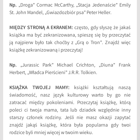
Np.
„Droga” Cormac McCarthy, „Stacja Jedenaście” Emily
St. John Mandel, „Gwiazdozbiór psa” Peter Heller.
MIĘDZY STRONĄ A EKRANEM:
często, gdy słyszę że jakaś
książka ma być zekranizowana, spieszę się by przeczytać
ją najpierw było tak choćby z „Grą o Tron”. Znajdź więc
książkę zekranizowaną i przeczytaj!
Np.
„Jurassic Park” Michael Crichton, „Diuna” Frank
Herbert, „Władca Pierścieni” J.R.R. Tolkien.
KSIĄŻKA TWOJEJ MAMY:
książki kształtują naszą
świadomość, nasz język kulturowy warto by go nie
zatracać między pokoleniami. Przeczytaj książkę, którą
poleci ci twoja mama, tata lub dziadek względnie inny
starszy członek rodziny. Jeśli nie masz okazji zapytać
znajdź jakąś książkę, która była popularna gdy twoi
rodzice byli mniej więcej w twoim wieku.