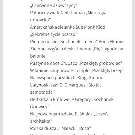
„Czerwone dziewczyny”
n
Północny wiatr Neil Gaiman „Mitologia
i
nordycka”
e
Amerykańska sielanka Sue Monk Kidd
,
„Sekretne życie pszczół”
w
Pierogi ruskie „Kochanek śmierci” Boris Akunin
i
Zielone wzgórza Afryki J. Verne „Pięć tygodni w
e
balonie”
l
Pustynne noce Ch. Jacq „Przeklęty grobowiec”
k
W krainie kangurów P. Temple „Przeklęty brzeg”
o
Na wyspach pacyfiku L. King „Euforia”
b
Latynoski szał G. G Marquez „Sto lat
u
samotności”
k
Herbatka u królowej P Gregory „Kochanek
o
dziewicy”
w
Na jedwabnym szlaku E. Shafak „Uczeń
e
architekta”
w
Polska dusza J. Małecki „Rdza”
y