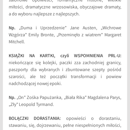
salonowe opowieści, romantyczne historie, wielkie
miłości, dramatyczne wrzosowiska, obyczajowe dramaty,
a do wyboru najlepsze z najlepszych.
Np.
„Duma i Uprzedzenie” Jane Austen, „Wichrowe
Wzgórza” Emily Bronte, „Przeminęło z wiatrem” Margaret
Mitchell.
KSIĄŻKI NA KARTKI, czyli WSPOMNIENIA PRL-U:
niekończące się kolejki, paczki zza zachodniej granicy,
paszporty dla wybranych i zbuntowane szepty pośród
szarości, ale też początki transformacji i powiew
nadchodzącej nowej epoki.
Np.
„On” Zośka Papużanka, „Biała Rika” Magdalena Parys,
„Zły” Leopold Tyrmand.
BOLĄCZKI DORASTANIA:
opowieści o dorastaniu,
stawaniu, się, dojrzewaniu, pełne niespełnionych miłości,