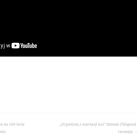
a na 100-lecie
„Organista z martwej wsi” Danuta Chlupová 
nia
recenzja