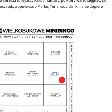
Wybrzeża to wyższy kaliber fantasy, po który warto sięgnąć, tym
oczątek, a opowieść o Marku, Terianie, Lidii i Killianie dopiero