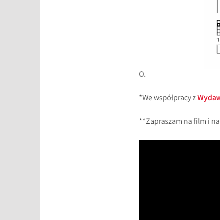
O.
*We współpracy z
Wydawn
**Zapraszam na film i n