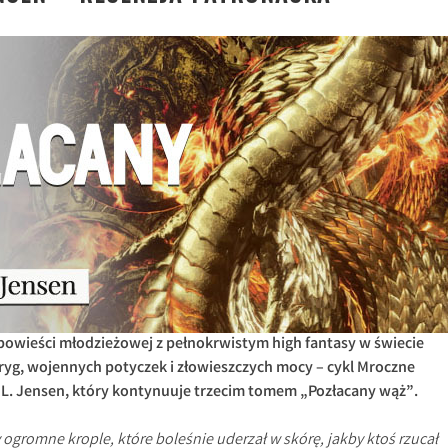
powieści młodzieżowej z pełnokrwistym high fantasy w świecie
ryg, wojennych potyczek i złowieszczych mocy – cykl Mroczne
 L. Jensen, który kontynuuje trzecim tomem „Pozłacany wąż”.
 ogromne krople, które boleśnie uderzał w skórę, jakby ktoś rzucał