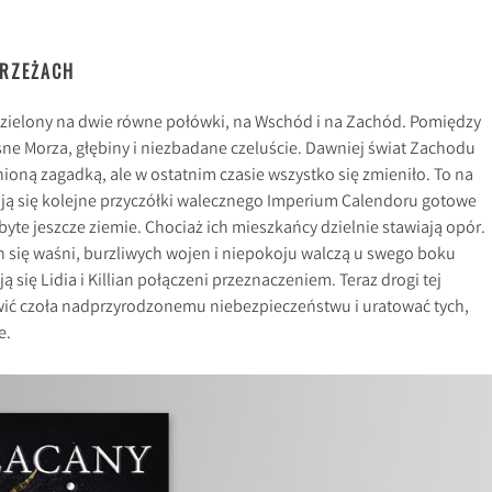
RZEŻACH
zielony na dwie równe połówki, na Wschód i na Zachód. Pomiędzy
ne Morza, głębiny i niezbadane czeluście. Dawniej świat Zachodu
ioną zagadką, ale w ostatnim czasie wszystko się zmieniło. To na
ją się kolejne przyczółki walecznego Imperium Calendoru gotowe
yte jeszcze ziemie. Chociaż ich mieszkańcy dzielnie stawiają opór.
h się waśni, burzliwych wojen i niepokoju walczą u swego boku
ją się Lidia i Killian połączeni przeznaczeniem. Teraz drogi tej
tawić czoła nadprzyrodzonemu niebezpieczeństwu i uratować tych,
e.