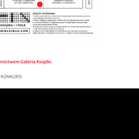
ictwem Galeria Książki.
a KONKURS!