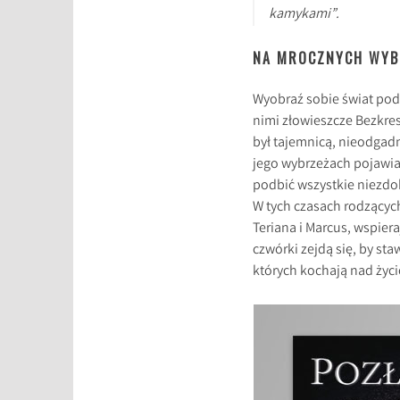
kamykami”.
NA MROCZNYCH WYB
Wyobraź sobie świat pod
nimi złowieszcze Bezkres
był tajemnicą, nieodgadn
jego wybrzeżach pojawia
podbić wszystkie niezdob
W tych czasach rodzącyc
Teriana i Marcus, wspiera
czwórki zejdą się, by s
których kochają nad życi