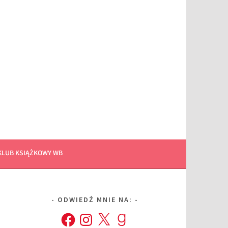
KLUB KSIĄŻKOWY WB
ODWIEDŹ MNIE NA:
Facebook
Instagram
X
Goodreads