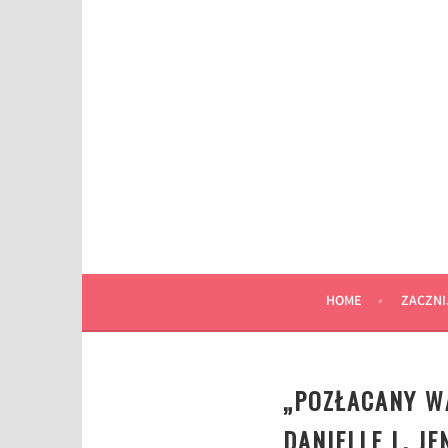
Przeskocz
do
wpisu
HOME
ZACZNI
„POZŁACANY W
DANIELLE L. J