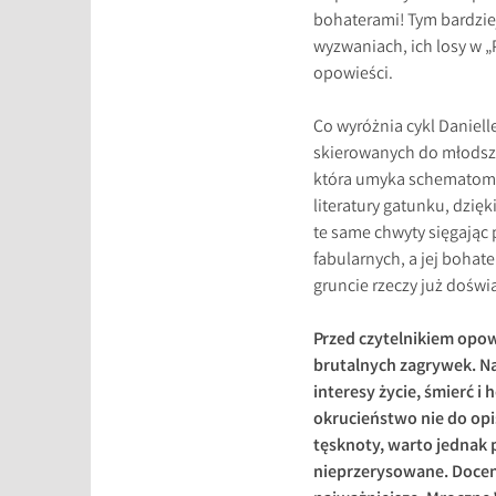
bohaterami! Tym bardziej
wyzwaniach, ich losy w 
opowieści.
Co wyróżnia cykl Daniell
skierowanych do młodsze
która umyka schematom l
literatury gatunku, dzi
te same chwyty sięgając 
fabularnych, a jej bohate
gruncie rzeczy już doświa
Przed czytelnikiem opow
brutalnych zagrywek. Na
interesy życie, śmierć i
okrucieństwo nie do opi
tęsknoty, warto jednak 
nieprzerysowane. Doceni