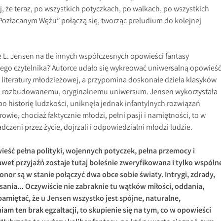
, że teraz, po wszystkich potyczkach, po walkach, po wszystkich
„Pozłacanym Wężu” połączą się, tworząc preludium do kolejnej
e L. Jensen na tle innych współczesnych opowieści fantasy
go czytelnika? Autorce udało się wykreować uniwersalną opowieść
iteratury młodzieżowej, a przypomina doskonałe dzieła klasyków
ęki rozbudowanemu, oryginalnemu uniwersum. Jensen wykorzystała
po historię ludzkości, uniknęła jednak infantylnych rozwiązań
rowie, chociaż faktycznie młodzi, pełni pasji i namiętności, to w
dczeni przez życie, dojrzali i odpowiedzialni młodzi ludzie.
ieść pełna polityki, wojennych potyczek, pełna przemocy i
wet przyjaźń zostaje tutaj boleśnie zweryfikowana i tylko wspóln
 honor są w stanie połączyć dwa obce sobie światy. Intrygi, zdrady,
sania… Oczywiście nie zabraknie tu wątków miłości, oddania,
pamiętać, że u Jensen wszystko jest spójne, naturalne,
am ten brak egzaltacji, to skupienie się na tym, co w opowieści