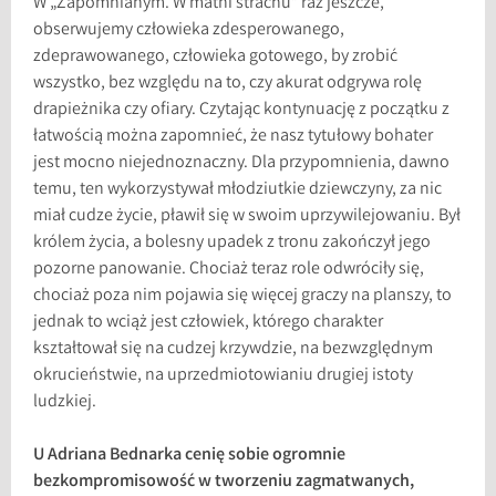
W „Zapomnianym. W matni strachu” raz jeszcze,
obserwujemy człowieka zdesperowanego,
zdeprawowanego, człowieka gotowego, by zrobić
wszystko, bez względu na to, czy akurat odgrywa rolę
drapieżnika czy ofiary. Czytając kontynuację z początku z
łatwością można zapomnieć, że nasz tytułowy bohater
jest mocno niejednoznaczny. Dla przypomnienia, dawno
temu, ten wykorzystywał młodziutkie dziewczyny, za nic
miał cudze życie, pławił się w swoim uprzywilejowaniu. Był
królem życia, a bolesny upadek z tronu zakończył jego
pozorne panowanie. Chociaż teraz role odwróciły się,
chociaż poza nim pojawia się więcej graczy na planszy, to
jednak to wciąż jest człowiek, którego charakter
kształtował się na cudzej krzywdzie, na bezwzględnym
okrucieństwie, na uprzedmiotowianiu drugiej istoty
ludzkiej.
U Adriana Bednarka cenię sobie ogromnie
bezkompromisowość w tworzeniu zagmatwanych,