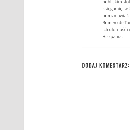
pobliskim sto
s
księgarnię, w
i
porozmawiać z
ą
Romero de Torr
ż
ich ulotność i
k
Hiszpania.
i
p
o
w
DODAJ KOMENTARZ:
y
ż
e
j
5
0
0
s
t
r