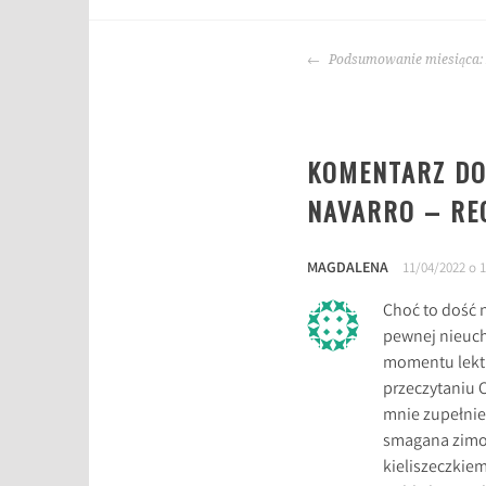
T
a
NAWIGACJA
g
Podsumowanie miesiąca:
WPISU
i
:
J
KOMENTARZ DO
u
l
NAVARRO – RE
i
a
MAGDALENA
N
11/04/2022 o 1
a
Choć to dość 
v
pewnej nieuchw
a
momentu lektu
r
przeczytaniu 
r
mnie zupełnie
o
smagana zimow
,
kieliszeczkie
k