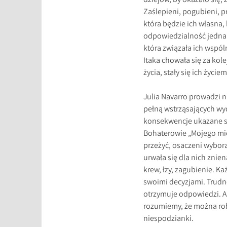
dziejów, by okazało się, 
Zaślepieni, pogubieni, p
która będzie ich własna,
odpowiedzialność jednak
która związała ich wspól
Itaka chowała się za kol
życia, stały się ich życi
Julia Navarro prowadzi 
pełną wstrząsających wy
konsekwencje ukazane są
Bohaterowie „Mojego mie
przeżyć, osaczeni wybora
urwała się dla nich znien
krew, łzy, zagubienie. K
swoimi decyzjami. Trudno 
otrzymuje odpowiedzi. A 
rozumiemy, że można rob
niespodzianki.