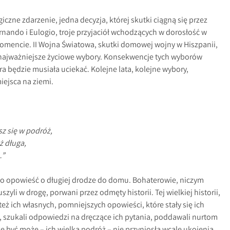
iczne zdarzenie, jedna decyzja, której skutki ciągną się przez
Fernando i Eulogio, troje przyjaciół wchodzących w dorosłość w
mencie. II Wojna Światowa, skutki domowej wojny w Hiszpanii,
najważniejsze życiowe wybory. Konsekwencje tych wyborów
ra będzie musiała uciekać. Kolejne lata, kolejne wybory,
ejsca na ziemi.
sz się w podróż,
ż długa,
…”
 to opowieść o długiej drodze do domu. Bohaterowie, niczym
zyli w drogę, porwani przez odmęty historii. Tej wielkiej historii,
e też ich własnych, pomniejszych opowieści, które stały się ich
ię, szukali odpowiedzi na dręczące ich pytania, poddawali nurtom