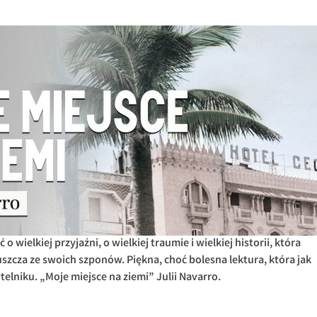
wielkiej przyjaźni, o wielkiej traumie i wielkiej historii, która
uszcza ze swoich szponów. Piękna, choć bolesna lektura, która jak
telniku. „Moje miejsce na ziemi” Julii Navarro.