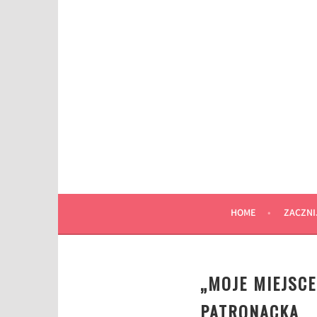
Przeskocz
do
wpisu
HOME
ZACZNI
„MOJE MIEJSCE
PATRONACKA