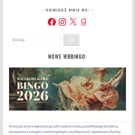
ć
ODWIEDŹ MNIE NA:
,
Facebook
Instagram
X
Goodreads
c
o
p
Szukaj
o
d
c
NOWE WBBINGO:
h
o
i
n
k
ę
,
g
a
Niniejsza strona wykorzystuje pliki cookies w celu prawidłowego działania,
d
korzystania z narzędzi marketingowych i analitycznych, zapewniania funkcji
ż