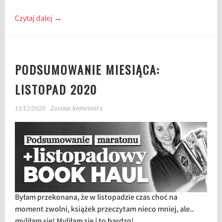
Czytaj dalej
→
PODSUMOWANIE MIESIĄCA:
LISTOPAD 2020
11/12/2020
Zostaw komentarz
Byłam przekonana, że w listopadzie czas choć na
moment zwolni, książek przeczytam nieco mniej, ale..
myliłam się! Myliłam się i to bardzo!