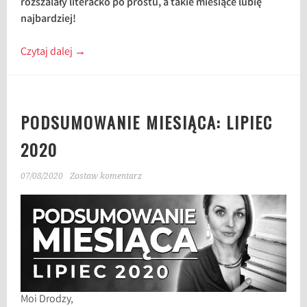
rozszalały literacko po prostu, a takie miesiące lubię
najbardziej!
Czytaj dalej
→
PODSUMOWANIE MIESIĄCA: LIPIEC
2020
07/08/2020
Zostaw komentarz
Moi Drodzy,