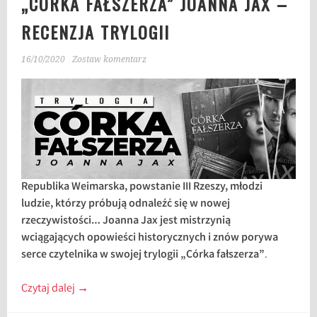
„CÓRKA FAŁSZERZA” JOANNA JAX –
RECENZJA TRYLOGII
16/10/2020
Zostaw komentarz
Republika Weimarska, powstanie III Rzeszy, młodzi
ludzie, którzy próbują odnaleźć się w nowej
rzeczywistości… Joanna Jax jest mistrzynią
wciągających opowieści historycznych i znów porywa
serce czytelnika w swojej trylogii „Córka fałszerza”
.
Czytaj dalej
→