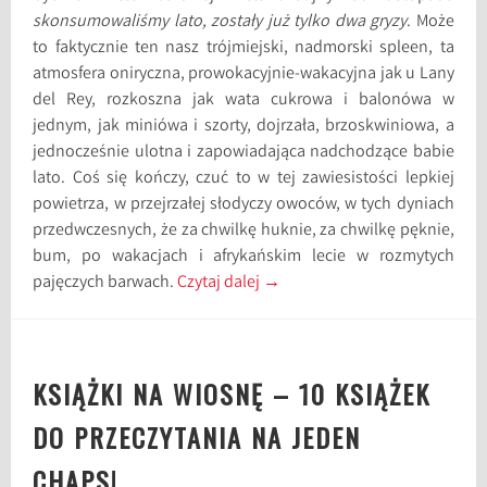
skonsumowaliśmy lato, zostały już tylko dwa gryzy
. Może
to faktycznie ten nasz trójmiejski, nadmorski spleen, ta
atmosfera oniryczna, prowokacyjnie-wakacyjna jak u Lany
del Rey, rozkoszna jak wata cukrowa i balonówa w
jednym, jak miniówa i szorty, dojrzała, brzoskwiniowa, a
jednocześnie ulotna i zapowiadająca nadchodzące babie
lato. Coś się kończy, czuć to w tej zawiesistości lepkiej
powietrza, w przejrzałej słodyczy owoców, w tych dyniach
przedwczesnych, że za chwilkę huknie, za chwilkę pęknie,
bum, po wakacjach i afrykańskim lecie w rozmytych
pajęczych barwach.
Czytaj dalej
→
KSIĄŻKI NA WIOSNĘ – 10 KSIĄŻEK
DO PRZECZYTANIA NA JEDEN
CHAPS!