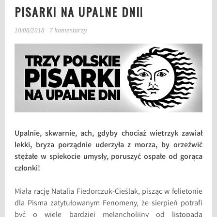
PISARKI NA UPALNE DNI!
10/08/2018
7 komentarzy
Upalnie, skwarnie, ach, gdyby chociaż wietrzyk zawiał
lekki, bryza porządnie uderzyła z morza, by orzeźwić
stężałe w spiekocie umysły, poruszyć ospałe od gorąca
członki!
Miała rację Natalia Fiedorczuk-Cieślak, pisząc w felietonie
dla Pisma zatytułowanym Fenomeny, że sierpień potrafi
być o wiele bardziej melancholijny od listopada