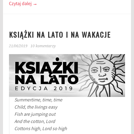
Czytaj dalej
→
KSIĄŻKI NA LATO I NA WAKACJE
21/06/2019
10 komentarzy
Summertime, time, time
Child, the livings easy
Fish are jumping out
And the cotton, Lord
Cottons high, Lord so high