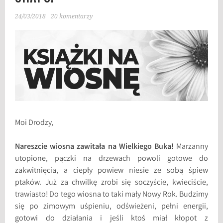
24/03/2018
20 komentarzy
Moi Drodzy,
Nareszcie wiosna zawitała na Wielkiego Buka!
Marzanny
utopione, pączki na drzewach powoli gotowe do
zakwitnięcia, a ciepły powiew niesie ze sobą śpiew
ptaków. Już za chwilkę zrobi się soczyście, kwieciście,
trawiasto! Do tego wiosna to taki mały Nowy Rok. Budzimy
się po zimowym uśpieniu, odświeżeni, pełni energii,
gotowi do działania i jeśli ktoś miał kłopot z