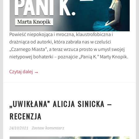
Powieść niepokojąca i mroczna, klaustrofobiczna i
drażniąca od autorki, która zabrała nas w czeluści
„Czarnego Miasta”, a teraz wrzuca prosto w umysł swojej
nietypowej bohaterki – poznajcie „Panią K.” Marty Knopik.
Czytaj dalej
→
„UWIKŁANA” ALICJA SINICKA –
RECENZJA
24/10/2021
Zostaw komentarz