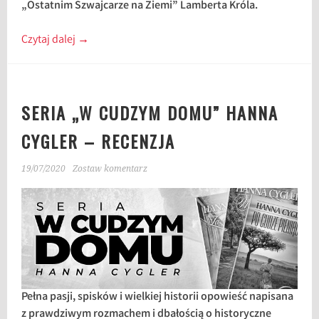
„Ostatnim Szwajcarze na Ziemi” Lamberta Króla.
Czytaj dalej
→
SERIA „W CUDZYM DOMU” HANNA
CYGLER – RECENZJA
19/07/2020
Zostaw komentarz
Pełna pasji, spisków i wielkiej historii opowieść napisana
z prawdziwym rozmachem i dbałością o historyczne