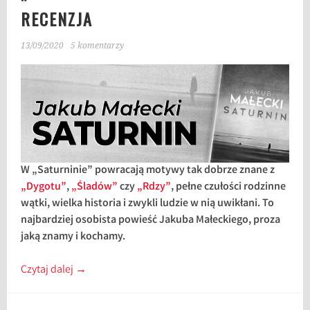
RECENZJA
13/09/2020
5 komentarzy
W „Saturninie” powracają motywy tak dobrze znane z
„Dygotu”
,
„Śladów”
czy
„Rdzy”
, pełne czułości rodzinne
wątki, wielka historia i zwykli ludzie w nią uwikłani. To
najbardziej osobista powieść Jakuba Małeckiego, proza
jaką znamy i kochamy.
Czytaj dalej
→