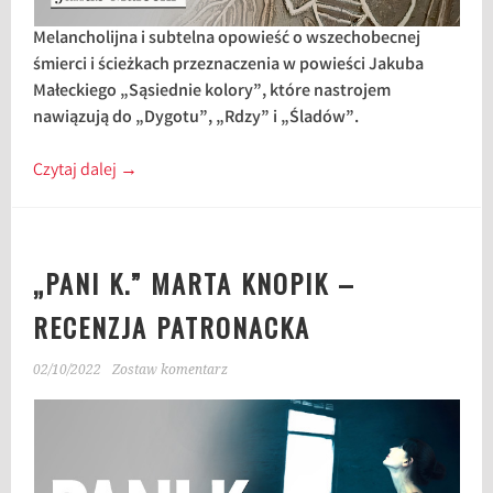
Melancholijna i subtelna opowieść o wszechobecnej
śmierci i ścieżkach przeznaczenia w powieści Jakuba
Małeckiego „Sąsiednie kolory”, które nastrojem
nawiązują do „Dygotu”, „Rdzy” i „Śladów”.
Czytaj dalej
→
„PANI K.” MARTA KNOPIK –
RECENZJA PATRONACKA
02/10/2022
Zostaw komentarz