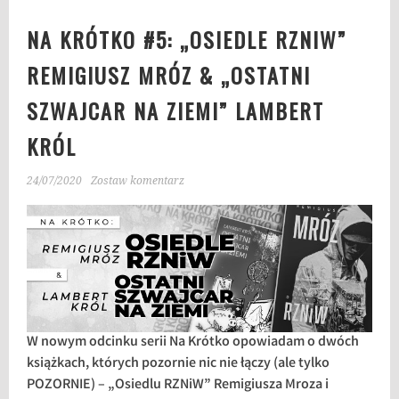
NA KRÓTKO #5: „OSIEDLE RZNIW”
REMIGIUSZ MRÓZ & „OSTATNI
SZWAJCAR NA ZIEMI” LAMBERT
KRÓL
24/07/2020
Zostaw komentarz
W nowym odcinku serii Na Krótko opowiadam o dwóch
książkach, których pozornie nic nie łączy (ale tylko
POZORNIE) – „Osiedlu RZNiW” Remigiusza Mroza i