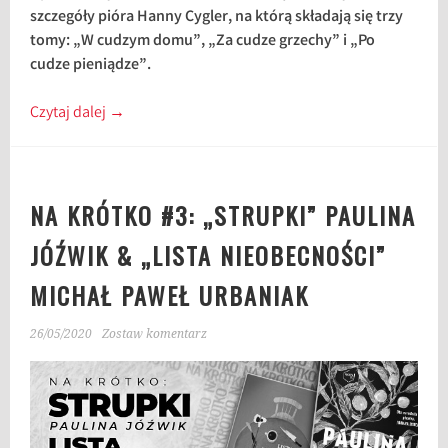
szczegóły pióra Hanny Cygler, na którą składają się trzy
tomy: „W cudzym domu”, „Za cudze grzechy” i „Po
cudze pieniądze”.
Czytaj dalej
→
NA KRÓTKO #3: „STRUPKI” PAULINA
JÓŹWIK & „LISTA NIEOBECNOŚCI”
MICHAŁ PAWEŁ URBANIAK
26/05/2020
Zostaw komentarz