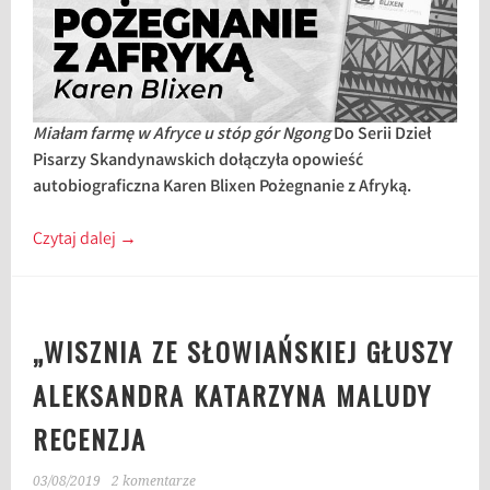
Miałam farmę w Afryce u stóp gór Ngong
Do Serii Dzieł
Pisarzy Skandynawskich dołączyła opowieść
autobiograficzna Karen Blixen Pożegnanie z Afryką.
Czytaj dalej
→
„WISZNIA ZE SŁOWIAŃSKIEJ GŁUSZY
ALEKSANDRA KATARZYNA MALUDY
RECENZJA
03/08/2019
2 komentarze