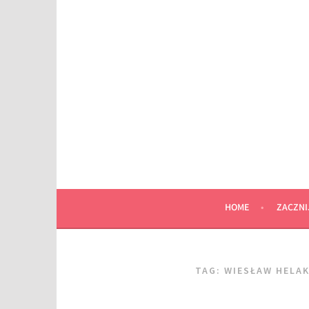
Przeskocz
do
wpisu
HOME
ZACZNI
TAG:
WIESŁAW HELA