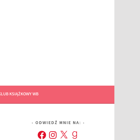
KLUB KSIĄŻKOWY WB
ODWIEDŹ MNIE NA:
Facebook
Instagram
X
Goodreads