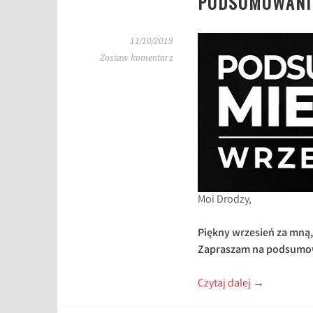
PODSUMOWANIE
11/10/2019
Zostaw komentarz
Moi Drodzy,
Piękny wrzesień za mną
Zapraszam na podsumow
Czytaj dalej
→