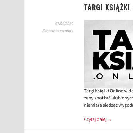
TARGI KSIĄŻKI
07/06/2020
Zostaw komentarz
Targi Książki Online w 
żeby spotkać ulubionych
niemiara siedząc wygodn
Czytaj dalej
→