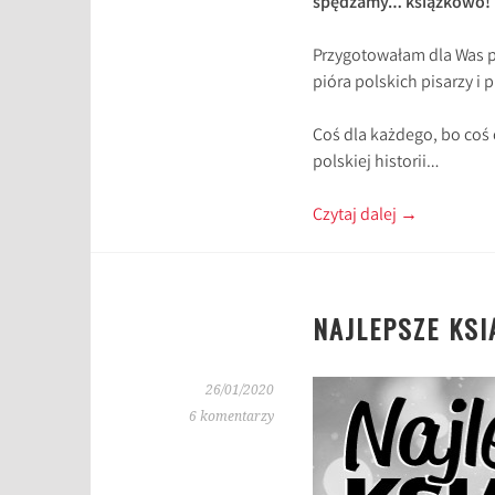
spędzamy… książkowo!
Przygotowałam dla Was p
pióra polskich pisarzy i 
Coś dla każdego, bo coś 
polskiej historii…
Czytaj dalej
→
NAJLEPSZE KSI
26/01/2020
6 komentarzy