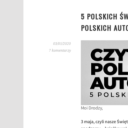
5 POLSKICH Ś
POLSKICH AUT
03/05/2020
7 komentarzy
Moi Drodzy,
3 maja, czyli nasze Świ