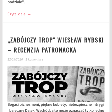
podziale”.
Czytaj dalej
→
„ZABÓJCZY TROP” WIESŁAW RYBSKI
– RECENZJA PATRONACKA
12/05/2020
1 komentarz
Bogaci biznesmeni, piękne kobiety, niebezpieczne intrygi
i bajeczny Daleki Wschód, a to może oznaczać tylko jedno