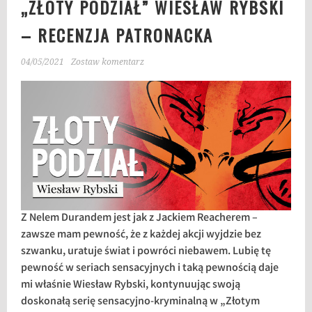
„ZŁOTY PODZIAŁ” WIESŁAW RYBSKI
– RECENZJA PATRONACKA
04/05/2021
Zostaw komentarz
Z Nelem Durandem jest jak z Jackiem Reacherem –
zawsze mam pewność, że z każdej akcji wyjdzie bez
szwanku, uratuje świat i powróci niebawem. Lubię tę
pewność w seriach sensacyjnych i taką pewnością daje
mi właśnie Wiesław Rybski, kontynuując swoją
doskonałą serię sensacyjno-kryminalną w „Złotym