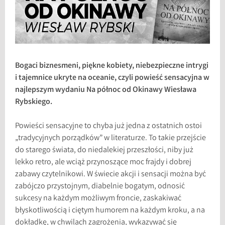
Bogaci biznesmeni, piękne kobiety, niebezpieczne intrygi
i tajemnice ukryte na oceanie, czyli powieść sensacyjna w
najlepszym wydaniu Na północ od Okinawy Wiesława
Rybskiego.
Powieści sensacyjne to chyba już jedna z ostatnich ostoi
„tradycyjnych porządków” w literaturze. To takie przejście
do starego świata, do niedalekiej przeszłości, niby już
lekko retro, ale wciąż przynoszące moc frajdy i dobrej
zabawy czytelnikowi. W świecie akcji i sensacji można być
zabójczo przystojnym, diabelnie bogatym, odnosić
sukcesy na każdym możliwym froncie, zaskakiwać
błyskotliwością i ciętym humorem na każdym kroku, a na
dokładkę, w chwilach zagrożenia, wykazywać się