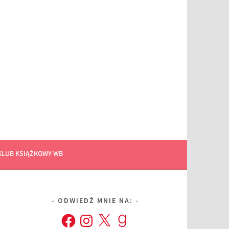
KLUB KSIĄŻKOWY WB
ODWIEDŹ MNIE NA:
Facebook
Instagram
X
Goodreads