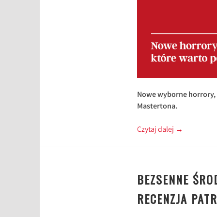
Nowe wyborne horrory, 
Mastertona.
Czytaj dalej
→
BEZSENNE ŚROD
RECENZJA PAT