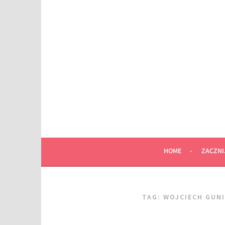
Przeskocz
do
wpisu
HOME
ZACZNI
TAG:
WOJCIECH GUN