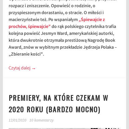
rozpacz i zniszczenie. Opowieść o rodzinie, o
przyspieszonym dorastaniu, o stracie. O miłości i
macierzyństwie też. Po wspaniałym
„Śpiewajcie z
prochów, śpiewajcie”
do rąk polskiego czytelnika trafia
kolejna powieść Jesmyn Ward, amerykańskiej autorki,
która dwukrotnie otrzymała prestiżową Nagrodę Book
Award, znów w wybitnym przekładzie Jędrzeja Polaka –
„Zbieranie kości”.
Czytaj dalej
→
PREMIERY, NA KTÓRE CZEKAM W
2020 ROKU (BARDZO MOCNO)
12/01/2020
10 komentarzy