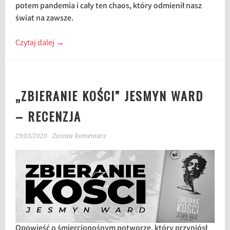
potem pandemia i cały ten chaos, który odmienił nasz
świat na zawsze.
Czytaj dalej
→
„ZBIERANIE KOŚCI” JESMYN WARD
– RECENZJA
29/03/2020
Zostaw komentarz
Opowieść o śmiercionośnym potworze, który przyniósł