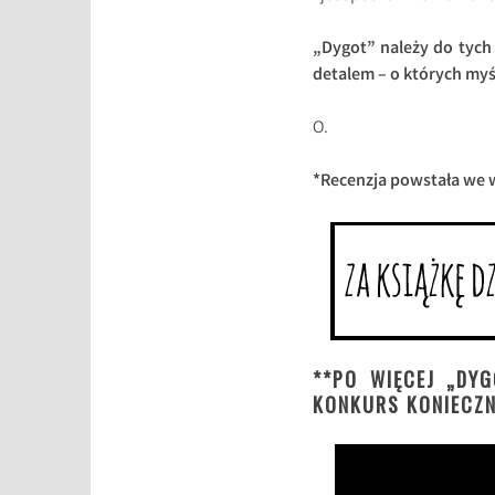
„Dygot” należy do tych 
detalem – o których myśl
O.
*Recenzja powstała we
**PO WIĘCEJ „DY
KONKURS KONIECZN