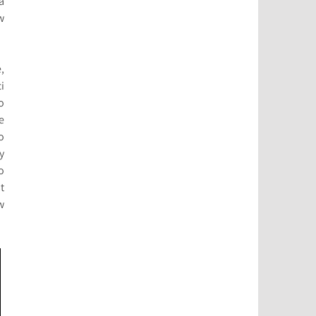
a
w
,
i
o
e
o
y
o
t
w