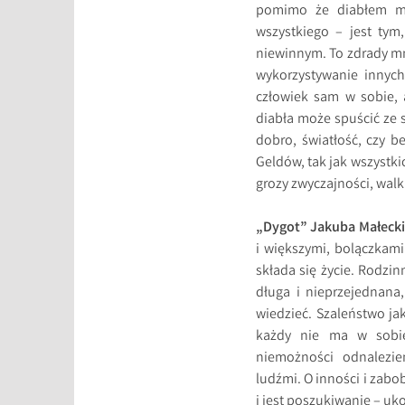
pomimo że diabłem mia
wszystkiego – jest tym
niewinnym. To zdrady mn
wykorzystywanie innych
człowiek sam w sobie, 
diabła może spuścić ze s
dobro, światłość, czy 
Geldów, tak jak wszystki
grozy zwyczajności, walk
„Dygot” Jakuba Małeck
i większymi, bolączkami
składa się życie. Rodzin
długa i nieprzejednana
wiedzieć. Szaleństwo ja
każdy nie ma w sobie
niemożności odnalezie
ludźmi. O inności i zabob
i jest poszukiwanie – uk