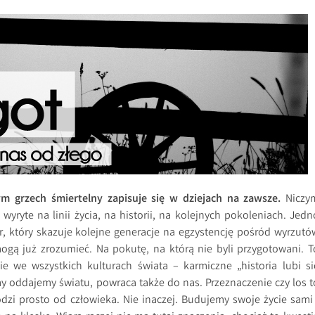
zym grzech śmiertelny zapisuje się w dziejach na zawsze.
Niczy
 wyryte na linii życia, na historii, na kolejnych pokoleniach. Jedn
, który skazuje kolejne generacje na egzystencję pośród wyrzutó
ogą już zrozumieć. Na pokutę, na którą nie byli przygotowani. T
ie we wszystkich kulturach świata – karmiczne „historia lubi si
 my oddajemy światu, powraca także do nas. Przeznaczenie czy los t
odzi prosto od człowieka. Nie inaczej. Budujemy swoje życie sami 