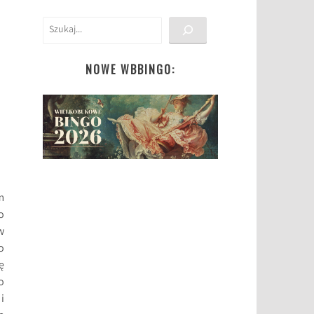
Szukaj
NOWE WBBINGO:
m
o
w
o
ę
o
i