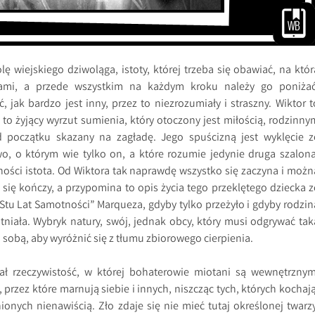
olę wiejskiego dziwoląga, istoty, której trzeba się obawiać, na któr
ami, a przede wszystkim na każdym kroku należy go poniżać
 jak bardzo jest inny, przez to niezrozumiały i straszny. Wiktor t
o żyjący wyrzut sumienia, który otoczony jest miłością, rodzinny
 początku skazany na zagładę. Jego spuścizną jest wyklęcie z
wo, o którym wie tylko on, a które rozumie jedynie druga szalona
ści istota. Od Wiktora tak naprawdę wszystko się zaczyna i możn
 się kończy, a przypomina to opis życia tego przeklętego dziecka z
tu Lat Samotności” Marqueza, gdyby tylko przeżyło i gdyby rodzin
stniała. Wybryk natury, swój, jednak obcy, który musi odgrywać tak
sobą, aby wyróżnić się z tłumu zbiorowego cierpienia.
ł rzeczywistość, w której bohaterowie miotani są wewnętrznym
 przez które marnują siebie i innych, niszcząc tych, których kochają
ionych nienawiścią. Zło zdaje się nie mieć tutaj określonej twarzy