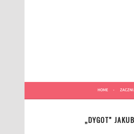
Przeskocz
do
wpisu
HOME
ZACZNI
„DYGOT” JAKUB