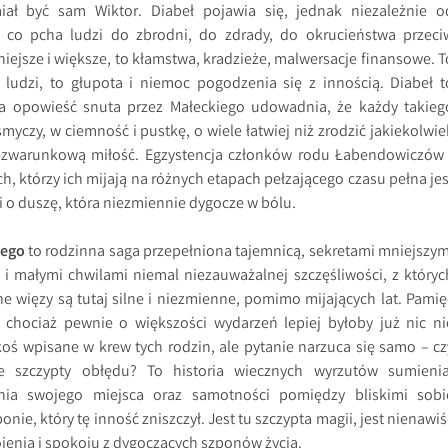
ł być sam Wiktor. Diabeł pojawia się, jednak niezależnie o
, co pcha ludzi do zbrodni, do zdrady, do okrucieństwa przeci
iejsze i większe, to kłamstwa, kradzieże, malwersacje finansowe. T
 ludzi, to głupota i niemoc pogodzenia się z innością. Diabeł t
a opowieść snuta przez Małeckiego udowadnia, że każdy takieg
myczy, w ciemność i pustkę, o wiele łatwiej niż zrodzić jakiekolwie
bezwarunkową miłość. Egzystencja członków rodu Łabendowiczów 
ch, którzy ich mijają na różnych etapach pełzającego czasu pełna jes
i o duszę, która niezmiennie dygocze w bólu.
iego
to rodzinna saga przepełniona tajemnicą, sekretami mniejszym
 i małymi chwilami niemal niezauważalnej szczęśliwości, z któryc
ne więzy są tutaj silne i niezmienne, pomimo mijających lat. Pamię
, chociaż pewnie o większości wydarzeń lepiej byłoby już nic ni
koś wpisane w krew tych rodzin, ale pytanie narzuca się samo – cz
 szczypty obłędu? To historia wiecznych wyrzutów sumienia
nia swojego miejsca oraz samotności pomiędzy bliskimi sobi
onie, który tę inność zniszczył. Jest tu szczypta magii, jest nienawiś
ojenia i spokoju z dygoczących szponów życia.