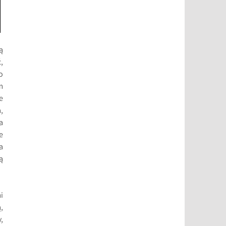
ą
,
o
m
e
,
a
e
a
ą
i
,
,