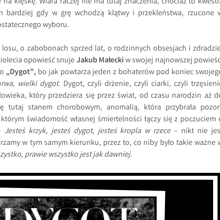
na klęskę. Wiara raczej nie ma tutaj znaczenia, chociaż to kwesti
m bardziej gdy w grę wchodzą klątwy i przekleństwa, rzucone 
ostatecznego wyboru.
 losu, o zabobonach sprzed lat, o rodzinnych obsesjach i zdradzie
ciolecia opowieść snuje
Jakub Małecki
w swojej najnowszej powieśc
co
„Dygot”,
bo jak powtarza jeden z bohaterów pod koniec swojeg
urwa, wielki dygot.
Dygot, czyli drżenie, czyli ciarki, czyli trzęsieni
wieka, który przedziera się przez świat, od czasu narodzin aż d
się tutaj stanem chorobowym, anomalią, która przybrała pozor
 którym świadomość własnej śmiertelności łączy się z poczuciem 
 –
Jesteś krzyk, jesteś dygot, jesteś kropla w rzece
– nikt nie jes
rzamy w tym samym kierunku, przez to, co niby było takie ważne 
zystko, prawie wszystko jest jak dawniej.