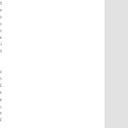
d
w
o
o
o
k
i
t
i
h
ć
e
y
,
e
ć