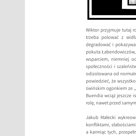
Wiktor przyjmuje tutaj r
trzeba polować z widł
degradować i pokazywać,
pokuta Łabendowiczów, t
wsparciem, niemniej od
społeczności i szaleńst
odizolowana od normalno
powiedzieć, że wszystko
świńskim ogonkiem ze „S
Buendia wciąż jeszcze i
rolę, nawet przed samym 
Jakub Małecki wykreowa
konfliktami, słabościami,
a karmiąc tych, przepełn