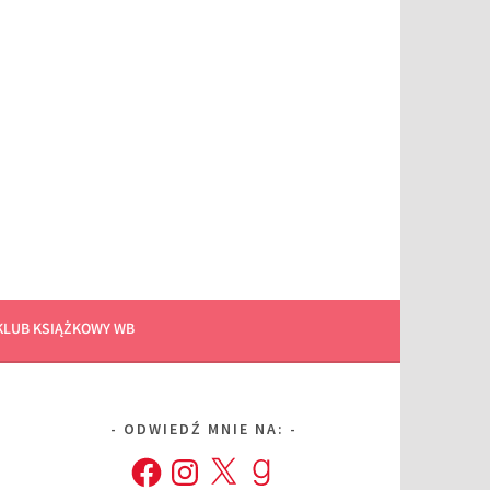
KLUB KSIĄŻKOWY WB
ODWIEDŹ MNIE NA:
Facebook
Instagram
X
Goodreads