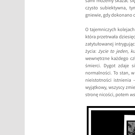
sami możemy skazać się 
czysto subiektywna, ty
gniewie, gdy dokonano 
O tajemniczych kolejach
która przetrwała dziesię
zatytułowanej intrygują
życia:
życie to jeden, k
wewnętrzne każdego czło
śmierci. Dygot zdaje 
normalności. To stan, w
nieistotności istnienia
wyjątkowy, wszyscy zmie
stronę nicości, potem
ws