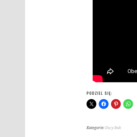
PODZIEL SIĘ:
Kategorie:
Duży Buk
T