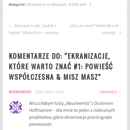
Kategorie:
Ekranizacje & Adaptacje
,
Wielki Buk
|
T
a
g
NAWIGACJA
i
Bezsenne Środy: „Ludzie z
„Okrążyć słońce” Paula McLain –
WPISU
:
bagien” Edward Lee – recenzja
recenzja
a
d
KOMENTARZE DO: “
EKRANIZACJE,
a
p
KTÓRE WARTO ZNAĆ #1: POWIEŚĆ
t
WSPÓŁCZESNA & MISZ MASZ
”
a
c
j
BOOKOWSKA
23/07/2016 o 11:36
ODPOWIEDZ
e
,
Wrzuciłabym tutaj „Absolwenta” z Dustinem
b
Hoffmanem – dla mnie to jeden z nielicznych
l
przykładów, gdzie ekranizacja prześcignęła
o
pierwowzór.