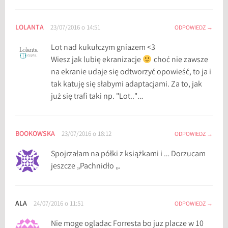
g
k
s
LOLANTA
23/07/2016 o 14:51
ODPOWIEDZ
i
Lot nad kukułczym gniazem <3
ą
Wiesz jak lubię ekranizacje
choć nie zawsze
ż
na ekranie udaje się odtworzyć opowieść, to ja i
k
tak katuję się słabymi adaptacjami. Za to, jak
o
już się trafi taki np. "Lot.."…
w
y
,
BOOKOWSKA
23/07/2016 o 18:12
ODPOWIEDZ
b
l
Spojrzałam na półki z książkami i … Dorzucam
o
jeszcze „Pachnidło „.
g
l
i
ALA
24/07/2016 o 11:51
ODPOWIEDZ
t
e
Nie moge ogladac Forresta bo juz placze w 10