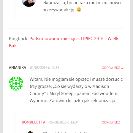
ekranizacja, bo od razu można na nowo
i
przeżywać akcję.
l
m
,
k
Pingback:
Podsumowanie miesiąca: LIPIEC 2016 – Wielki
s
Buk
i
ą
ż
ANIANIKA
01/08/2016 o 13:33
ODPOWIEDZ
k
i
Witam. Nie moglam sie oprzec i muszé dorzucic
,
trzy grosze; „Co sie wydarzylo w Madison
W
County” z Meryl Streep i panem Eastwoodem.
i
Wyborne. Zarówno ksiázka jak i ekranizacja.
e
l
k
BOMBELETTA
05/08/2016 o 13:04
ODPOWIEDZ
i