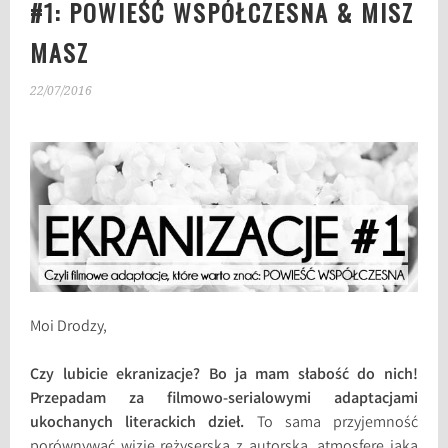
#1: POWIEŚĆ WSPÓŁCZESNA & MISZ
MASZ
22/07/2016
Moi Drodzy,
Czy lubicie ekranizacje? Bo ja mam słabość do nich!
Przepadam za filmowo-serialowymi adaptacjami
ukochanych literackich dzieł.
To sama przyjemność
porównywać wizje reżyserską z autorską, atmosferę jaka