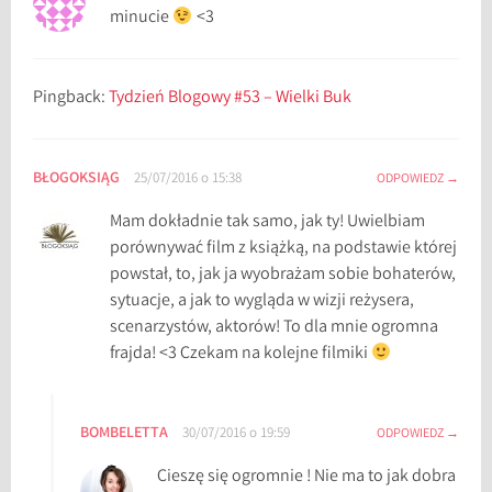
r
minucie
<3
a
c
k
Pingback:
Tydzień Blogowy #53 – Wielki Buk
i
,
E
BŁOGOKSIĄG
25/07/2016 o 15:38
ODPOWIEDZ
k
Mam dokładnie tak samo, jak ty! Uwielbiam
r
porównywać film z książką, na podstawie której
a
powstał, to, jak ja wyobrażam sobie bohaterów,
n
sytuacje, a jak to wygląda w wizji reżysera,
i
scenarzystów, aktorów! To dla mnie ogromna
z
frajda! <3 Czekam na kolejne filmiki
a
c
j
BOMBELETTA
e
30/07/2016 o 19:59
ODPOWIEDZ
,
Cieszę się ogromnie ! Nie ma to jak dobra
f