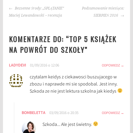
g
NAWIGACJA
i
Bezsenne Środy: „SPLĄTANIE”
Podsumowanie miesiąca:
WPISU
:
Maciej Lewandowski – recenzja
SIERPIEŃ 2016
k
s
KOMENTARZE DO: “
TOP 5 KSIĄŻEK
i
ą
NA POWRÓT DO SZKOŁY
”
ż
k
LADYDEVI
01/09/2016 o 12:06
i
ODPOWIEDZ
,
czytalam keidys z ciekawosci buszujacego w
k
zbozu i naprawde mi sie spodobal. Jest inny.
s
Szkoda ze nie jest lektura szkolna jak kiedys
i
ą
ż
BOMBELETTA
03/09/2016 o 20:35
ODPOWIEDZ
k
i
Szkoda… Ale jest świetny.
d