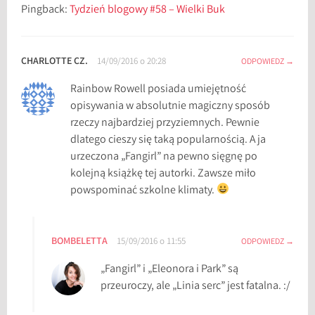
Pingback:
Tydzień blogowy #58 – Wielki Buk
k
i
d
CHARLOTTE CZ.
14/09/2016 o 20:28
ODPOWIEDZ
o
s
Rainbow Rowell posiada umiejętność
z
opisywania w absolutnie magiczny sposób
k
rzeczy najbardziej przyziemnych. Pewnie
o
dlatego cieszy się taką popularnością. A ja
ł
urzeczona „Fangirl” na pewno sięgnę po
y
kolejną książkę tej autorki. Zawsze miło
,
powspominać szkolne klimaty.
k
s
i
BOMBELETTA
15/09/2016 o 11:55
ODPOWIEDZ
ą
„Fangirl” i „Eleonora i Park” są
ż
przeuroczy, ale „Linia serc” jest fatalna. :/
k
i