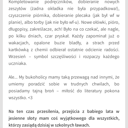
Kompletowanie podręczników, dobieranie nowych
zeszytów (żadna okładka nie była przypadkowa!),
czyszczenie piórnika, dobieranie plecaka (jak był wf w
planie), albo torby (jak nie było wf-u). Nowe ołówki, pióro,
długopisy, zakreślacze, ach! Było na co czekać, ale nagle,
po kilku dniach, czar pryskał. Każdy zapominał już o
wakacjach, opalone buzie bladły, a strach przed
kartkówką z chemii odbierał ostatnie odcienie radości.
Wrzesień – symbol szczęśliwości i rozpaczy każdego
uczniaka.
Ale… My bukoholicy mamy taką przewagą nad innymi, że
umiemy poradzić sobie w trudnych chwilach, bo
posiadamy tajną broń – miłość do literatury pokona
wszystko. <3
Na ten czas przesilenia, przejścia z babiego lata w
jesienne słoty mam coś wyjątkowego dla wszystkich,
którzy zasiądą dzisiaj w szkolnych ławach.