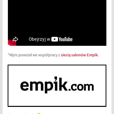
*Wpis powstał we współpracy z
siecią salonów Empik.