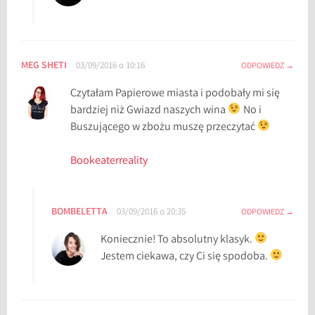
l
a
n
a
MEG SHETI
03/09/2016 o 10:16
ODPOWIEDZ
s
Czytałam Papierowe miasta i podobały mi się
t
bardziej niż Gwiazd naszych wina
No i
o
Buszującego w zbożu muszę przeczytać
l
a
Bookeaterreality
t
k
ó
BOMBELETTA
w
03/09/2016 o 20:35
ODPOWIEDZ
,
Koniecznie! To absolutny klasyk.
k
Jestem ciekawa, czy Ci się spodoba.
s
i
ą
ż