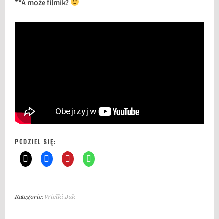
**A może filmik?
PODZIEL SIĘ:
Kategorie:
Wielki Buk
|
T
a